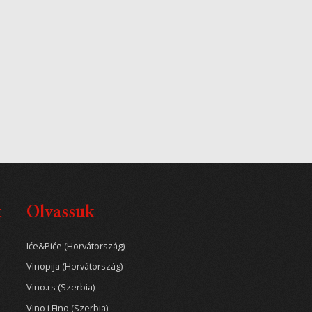
t
Olvassuk
Iće&Piće (Horvátország)
Vinopija (Horvátország)
Vino.rs (Szerbia)
Vino i Fino (Szerbia)