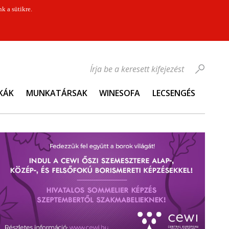
k a sütikre.
Írja be a keresett kifejezést
KÁK
MUNKATÁRSAK
WINESOFA
LECSENGÉS