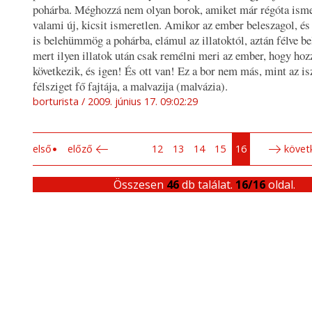
pohárba. Méghozzá nem olyan borok, amiket már régóta ism
valami új, kicsit ismeretlen. Amikor az ember beleszagol, és
is belehümmög a pohárba, elámul az illatoktól, aztán félve be
mert ilyen illatok után csak remélni meri az ember, hogy hoz
következik, és igen! És ott van! Ez a bor nem más, mint az isz
félsziget fő fajtája, a malvazija (malvázia).
borturista
2009. június 17. 09:02:29
első
előző
12
13
14
15
16
követ
Összesen
46
db találat.
16/16
oldal.