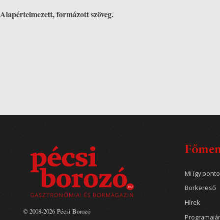
Alapértelmezett, formázott szöveg.
Főme
Mi így pont
Borkereső
Hírek
© 2008-2026 Pécsi Borozó
Programajá