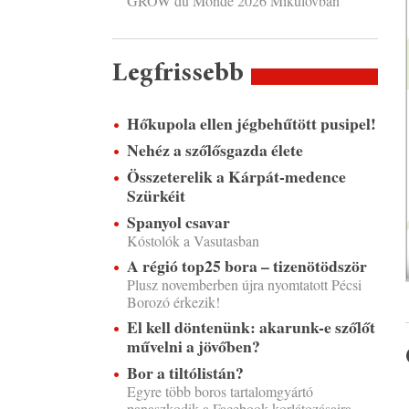
GROW du Monde 2026 Mikulovban
Legfrissebb
Hőkupola ellen jégbehűtött pusipel!
Nehéz a szőlősgazda élete
Összeterelik a Kárpát-medence
Szürkéit
Spanyol csavar
Kóstolók a Vasutasban
A régió top25 bora – tizenötödször
Plusz novemberben újra nyomtatott Pécsi
Borozó érkezik!
El kell döntenünk: akarunk-e szőlőt
művelni a jövőben?
Bor a tiltólistán?
Egyre több boros tartalomgyártó
panaszkodik a Facebook korlátozásaira