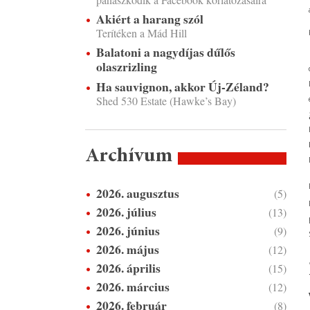
Akiért a harang szól
Terítéken a Mád Hill
Balatoni a nagydíjas dűlős
olaszrizling
Ha sauvignon, akkor Új-Zéland?
Shed 530 Estate (Hawke’s Bay)
Archívum
2026. augusztus
(5)
2026. július
(13)
2026. június
(9)
2026. május
(12)
2026. április
(15)
2026. március
(12)
2026. február
(8)