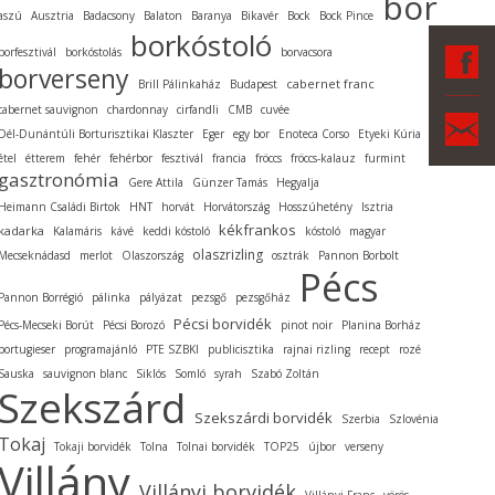
bor
aszú
Ausztria
Badacsony
Balaton
Baranya
Bikavér
Bock
Bock Pince
borkóstoló
F
borfesztivál
borkóstolás
borvacsora
borverseny
cabernet franc
Brill Pálinkaház
Budapest
cabernet sauvignon
chardonnay
cirfandli
CMB
cuvée
Ka
Dél-Dunántúli Borturisztikai Klaszter
Eger
egy bor
Enoteca Corso
Etyeki Kúria
étel
étterem
fehér
fehérbor
fesztivál
francia
fröccs
fröccs-kalauz
furmint
gasztronómia
Gere Attila
Günzer Tamás
Hegyalja
Heimann Családi Birtok
HNT
horvát
Horvátország
Hosszúhetény
Isztria
kékfrankos
kadarka
Kalamáris
kávé
keddi kóstoló
kóstoló
magyar
olaszrizling
Mecseknádasd
merlot
Olaszország
osztrák
Pannon Borbolt
Pécs
Pannon Borrégió
pálinka
pályázat
pezsgő
pezsgőház
Pécsi borvidék
Pécs-Mecseki Borút
Pécsi Borozó
pinot noir
Planina Borház
portugieser
programajánló
PTE SZBKI
publicisztika
rajnai rizling
recept
rozé
Sauska
sauvignon blanc
Siklós
Somló
syrah
Szabó Zoltán
Szekszárd
Szekszárdi borvidék
Szerbia
Szlovénia
Tokaj
Tokaji borvidék
Tolna
Tolnai borvidék
TOP25
újbor
verseny
Villány
Villányi borvidék