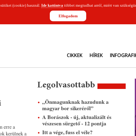
 sütiket (cookie) használ.
Ide kattintva
többet megtudhat arról, miért van szükségün
Elfogadom
CIKKEK
HÍREK
INFOGRAFI
Legolvasottabb
„Önmagunknak hazudunk a
i
magyar bor sikeréről”
A Borászok - új, aktualizált és
vészesen sürgető - 12 pontja
 erre a
Itt a vége, fuss el véle?
rok kerülnek a