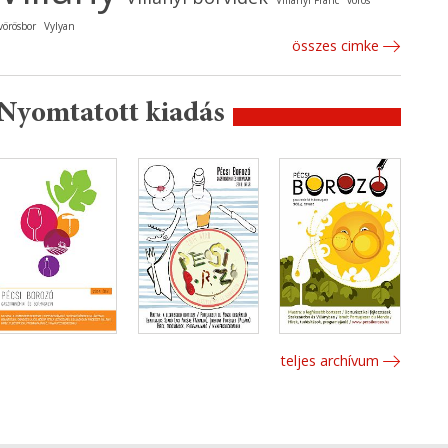
Villányi Franc
vörös
vörösbor
Vylyan
összes cimke
Nyomtatott kiadás
teljes archívum