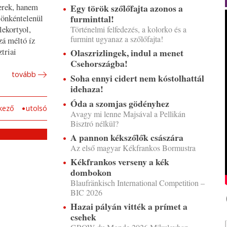
erek, hanem
Egy török szőlőfajta azonos a
furminttal!
 önkéntelenül
lekortyol,
Történelmi felfedezés, a kolorko és a
furmint ugyanaz a szőlőfajta!
zá méltó íz
triai
Olaszrizlingek, indul a menet
Csehországba!
tovább
Soha ennyi cidert nem kóstolhattál
idehaza!
Óda a szomjas gödényhez
kező
utolsó
Avagy mi lenne Majsával a Pellikán
Bisztró nélkül?
A pannon kékszőlők császára
Az első magyar Kékfrankos Bormustra
Kékfrankos verseny a kék
dombokon
Blaufränkisch International Competition –
BIC 2026
Hazai pályán vitték a prímet a
csehek