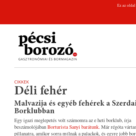
Ez az oldal
CIKKEK
Déli fehér
Malvazija és egyéb fehérek a Szerda
Borklubban
Egy igazi meglepetés volt számomra az e heti borklub, írja
beszámolójában
Borturista Sanyi barátunk.
Már régóta vártam
pillanatra, amikor sorra nyílnak a palackok, és egyre jobb bo