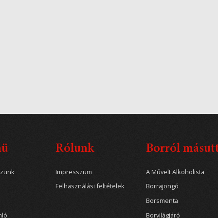
nü
Rólunk
Borról másut
ozunk
Impresszum
A Művelt Alkoholista
Felhasználási feltételek
Borrajongó
Borsmenta
nló
Borvilágjáró