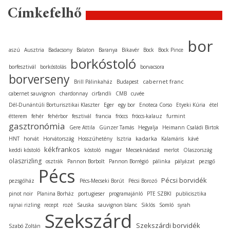
Címkefelhő
bor
aszú
Ausztria
Badacsony
Balaton
Baranya
Bikavér
Bock
Bock Pince
borkóstoló
borfesztivál
borkóstolás
borvacsora
borverseny
cabernet franc
Brill Pálinkaház
Budapest
cabernet sauvignon
chardonnay
cirfandli
CMB
cuvée
Dél-Dunántúli Borturisztikai Klaszter
Eger
egy bor
Enoteca Corso
Etyeki Kúria
étel
étterem
fehér
fehérbor
fesztivál
francia
fröccs
fröccs-kalauz
furmint
gasztronómia
Gere Attila
Günzer Tamás
Hegyalja
Heimann Családi Birtok
kadarka
HNT
horvát
Horvátország
Hosszúhetény
Isztria
Kalamáris
kávé
kékfrankos
keddi kóstoló
kóstoló
magyar
Mecseknádasd
merlot
Olaszország
olaszrizling
osztrák
Pannon Borbolt
Pannon Borrégió
pálinka
pályázat
pezsgő
Pécs
Pécsi borvidék
pezsgőház
Pécs-Mecseki Borút
Pécsi Borozó
pinot noir
Planina Borház
portugieser
programajánló
PTE SZBKI
publicisztika
rajnai rizling
recept
rozé
Sauska
sauvignon blanc
Siklós
Somló
syrah
Szekszárd
Szekszárdi borvidék
Szabó Zoltán