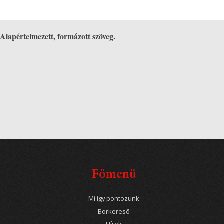
Alapértelmezett, formázott szöveg.
Főmenü
Mi így pontozunk
Borkereső