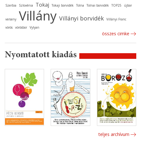
Tokaj
Szerbia
Szlovénia
Tokaji borvidék
Tolna
Tolnai borvidék
TOP25
újbor
Villány
Villányi borvidék
verseny
Villányi Franc
vörös
vörösbor
Vylyan
összes cimke
Nyomtatott kiadás
teljes archívum