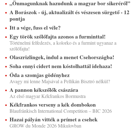
„Önmagunknak hazudunk a magyar bor sikeréről”
A Borászok - új, aktualizált és vészesen sürgető - 12
pontja
Itt a vége, fuss el véle?
Egy török szőlőfajta azonos a furminttal!
Történelmi felfedezés, a kolorko és a furmint ugyanaz a
szőlőfajta!
Olaszrizlingek, indul a menet Csehországba!
Soha ennyi cidert nem kóstolhattál idehaza!
Óda a szomjas gödényhez
Avagy mi lenne Majsával a Pellikán Bisztró nélkül?
A pannon kékszőlők császára
Az első magyar Kékfrankos Bormustra
Kékfrankos verseny a kék dombokon
Blaufränkisch International Competition – BIC 2026
Hazai pályán vitték a prímet a csehek
GROW du Monde 2026 Mikulovban