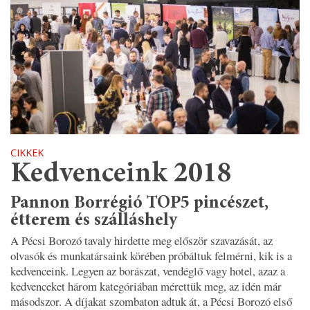
CIKKEK
Kedvenceink 2018
Pannon Borrégió TOP5 pincészet,
étterem és szálláshely
A Pécsi Borozó tavaly hirdette meg először szavazását, az
olvasók és munkatársaink körében próbáltuk felmérni, kik is a
kedvenceink. Legyen az borászat, vendéglő vagy hotel, azaz a
kedvenceket három kategóriában mérettük meg, az idén már
másodszor. A díjakat szombaton adtuk át, a Pécsi Borozó első