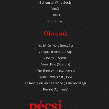
Bohemian Wine Souls
VinCE
BORIGO
Borföldrajz
Olvassuk
Iće&Piće (Horvátország)
Vinopija (Horvátország)
Vino.rs (Szerbia)
Vino i Fino (Szerbia)
The Third Wine (Szlovénia)
Wine Enthusiast (USA)
La Revue du vin de France (Franciaország)
Revino (Románia)