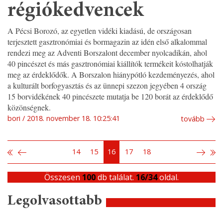
régiókedvencek
A Pécsi Borozó, az egyetlen vidéki kiadású, de országosan
terjesztett gasztronómiai és bormagazin az idén első alkalommal
rendezi meg az Adventi Borszalont december nyolcadikán, ahol
40 pincészet és más gasztronómiai kiállítók termékeit kóstolhatják
meg az érdeklődők. A Borszalon hiánypótló kezdeményezés, ahol
a kulturált borfogyasztás és az ünnepi szezon jegyében 4 ország
15 borvidékének 40 pincészete mutatja be 120 borát az érdeklődő
közönségnek.
bori
2018. november 18. 10:25:41
tovább
14
15
16
17
18
Összesen
100
db találat.
16/34
oldal.
Legolvasottabb