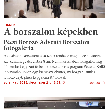
CIKKEK
A borszalon képekben
Pécsi Borozó Adventi Borszalon
fotógaléria
Az Adventi Borszalont első ízben rendezte meg a Pécsi Borozó
szerkesztősége december 8-án. Nem mostanában mozgatott meg
450 embert egy zárt térben rendezett boros program Pécsett. Kellő
időtávlatból jöjjön egy kis visszatekintés, mi hogyan láttuk a
rendezvényt, plusz képgaléria 87 fotóval.
zoranka
2018. december 21. 18:39:13
tovább