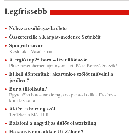
Legfrissebb
Nehéz a szőlősgazda élete
Összeterelik a Kárpát-medence Szürkéit
Spanyol csavar
Kóstolók a Vasutasban
A régió top25 bora – tizenötödször
Plusz novemberben újra nyomtatott Pécsi Borozó érkezik!
El kell döntenünk: akarunk-e szőlőt művelni a
jövőben?
Bor a tiltólistán?
Egyre több boros tartalomgyártó panaszkodik a Facebook
korlátozásaira
Akiért a harang szól
Terítéken a Mád Hill
Balatoni a nagydíjas dűlős olaszrizling
Ha sauvignon, akkor Új-Zéland?