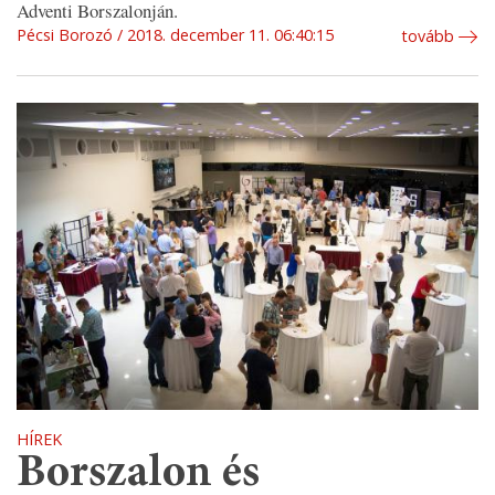
Adventi Borszalonján.
Pécsi Borozó
2018. december 11. 06:40:15
tovább
HÍREK
Borszalon és