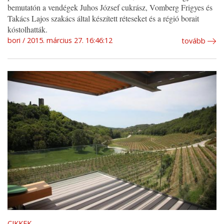
bemutatón a vendégek Juhos József cukrász, Vomberg Frigyes és
Takács Lajos szakács által készített réteseket és a régió borait
kóstolhatták.
bori
2015. március 27. 16:46:12
tovább
CIKKEK