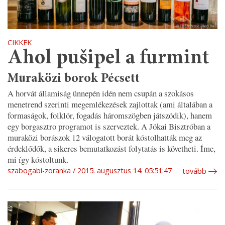
CIKKEK
Ahol pušipel a furmint
Muraközi borok Pécsett
A horvát államiság ünnepén idén nem csupán a szokásos
menetrend szerinti megemlékezések zajlottak (ami általában a
formaságok, folklór, fogadás háromszögben játszódik), hanem
egy borgasztro programot is szerveztek. A Jókai Bisztróban a
muraközi borászok 12 válogatott borát kóstolhatták meg az
érdeklődők, a sikeres bemutatkozást folytatás is követheti. Íme,
mi így kóstoltunk.
szabogabi-zoranka
2015. augusztus 14. 05:51:47
tovább