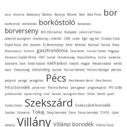
bor
aszú
Ausztria
Badacsony
Balaton
Baranya
Bikavér
Bock
Bock Pince
borkóstoló
borfesztivál
borkóstolás
borvacsora
borverseny
cabernet franc
Brill Pálinkaház
Budapest
cabernet sauvignon
chardonnay
cirfandli
CMB
cuvée
Eger
egy bor
Enoteca Corso
Etyeki Kúria
étel
étterem
Év Bortermelője
fehér
fehérbor
fesztivál
francia
fröccs
gasztronómia
fröccs-kalauz
furmint
Gere Attila
Günzer Tamás
Hegyalja
kadarka
Heimann Családi Birtok
HNT
horvát
Horvátország
Hosszúhetény
Isztria
kékfrankos
Kalamáris
kávé
keddi kóstoló
kóstoló
magyar
Mecseknádasd
merlot
olaszrizling
olasz
Olaszország
osztrák
Pannon Borbolt
Pannon Borrégió
pálinka
Pécs
pályázat
pezsgő
pezsgőház
Pécs-Mecseki Borút
Pécsi Borozó
Pécsi borvidék
pinot noir
Planina Borház
portugieser
programajánló
PTE SZBKI
publicisztika
rajnai rizling
rozé
Sauska
sauvignon blanc
Siklós
Somló
syrah
Szekszárd
Szekszárdi borvidék
Szabó Zoltán
Tokaj
Szerbia
Szlovénia
Tokaji borvidék
Tolna
Tolnai borvidék
TOP25
újbor
Villány
Villányi borvidék
verseny
Villányi Franc