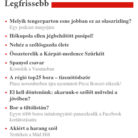
Legfrissebb
Melyik tengerparton esne jobban ez az olaszrizling?
Egy podcast margójára
Hőkupola ellen jégbehűtött pusipel!
Nehéz a szőlősgazda élete
Összeterelik a Kárpát-medence Szürkéit
Spanyol csavar
Kóstolók a Vasutasban
A régió top25 bora – tizenötödször
Plusz novemberben újra nyomtatott Pécsi Borozó érkezik!
El kell döntenünk: akarunk-e szőlőt művelni a
jövőben?
Bor a tiltólistán?
Egyre több boros tartalomgyártó panaszkodik a Facebook
korlátozásaira
Akiért a harang szól
Terítéken a Mád Hill