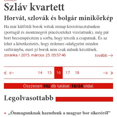
Szláv kvartett
Horvát, szlovák és bolgár minikörkép
Ha már külföldi borok voltak minap kóstolóasztalunkon
(portugál és montenegrói pincészeteket vizslattunk), még pár
bort becsempésztem a sorba, hogy tetszik a csapatnak. És az
lehet a következtetés, hogy érdemes odafigyelni minden
szélirányba, mert jó borok nem csak nálunk készülnek.
zoranka
2015. március 25. 05:57:46
tovább
14
15
16
17
18
Összesen
102
db találat.
16/34
oldal.
Legolvasottabb
„Önmagunknak hazudunk a magyar bor sikeréről”