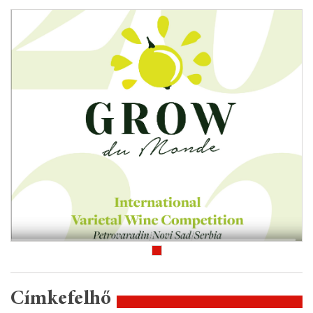
Címkefelhő