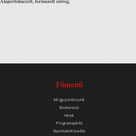
Alapértelmezett, formázott szöveg.
Főmenü
Mi így pontozunk
Borkereső
Hírek
Programajánló
Nyomtatott kiadás