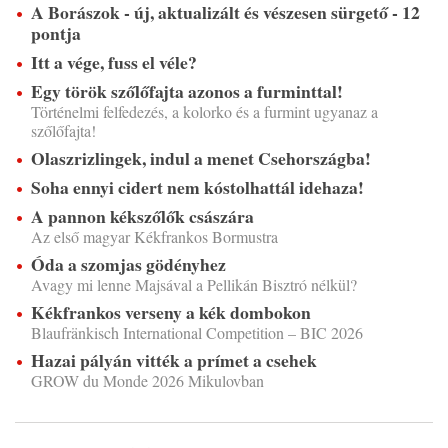
A Borászok - új, aktualizált és vészesen sürgető - 12
pontja
Itt a vége, fuss el véle?
Egy török szőlőfajta azonos a furminttal!
Történelmi felfedezés, a kolorko és a furmint ugyanaz a
szőlőfajta!
Olaszrizlingek, indul a menet Csehországba!
Soha ennyi cidert nem kóstolhattál idehaza!
A pannon kékszőlők császára
Az első magyar Kékfrankos Bormustra
Óda a szomjas gödényhez
Avagy mi lenne Majsával a Pellikán Bisztró nélkül?
Kékfrankos verseny a kék dombokon
Blaufränkisch International Competition – BIC 2026
Hazai pályán vitték a prímet a csehek
GROW du Monde 2026 Mikulovban