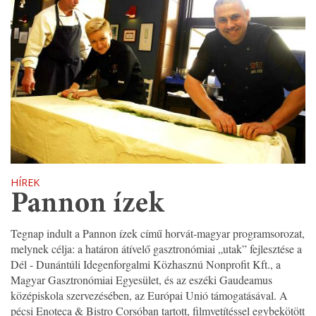
HÍREK
Pannon ízek
Tegnap indult a Pannon ízek című horvát-magyar programsorozat,
melynek célja: a határon átívelő gasztronómiai „utak” fejlesztése a
Dél - Dunántúli Idegenforgalmi Közhasznú Nonprofit Kft., a
Magyar Gasztronómiai Egyesület, és az eszéki Gaudeamus
középiskola szervezésében, az Európai Unió támogatásával. A
pécsi Enoteca & Bistro Corsóban tartott, filmvetítéssel egybekötött