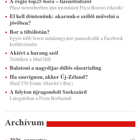
A régió top25 bora – tizenötödször
Plusz novemberben újra nyomtatott Pécsi Borozó érkezik!
El kell döntenünk: akarunk-e szőlőt művelni a
jövőben?
Bor a tiltólistán?
Egyre több boros tartalomgyártó panaszkodik a Facebook
korlátozásaira
Akiért a harang szól
Terítéken a Mád Hill
Balatoni a nagydíjas dűlős olaszrizling
Ha sauvignon, akkor Új-Zéland?
Shed 530 Estate (Hawke’s Bay)
A folyton újragondolt Szekszárd
Látogatóban a Pósta Borháznál
Archívum
2026. augusztus
(4)