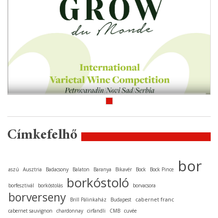
Címkefelhő
bor
aszú
Ausztria
Badacsony
Balaton
Baranya
Bikavér
Bock
Bock Pince
borkóstoló
borfesztivál
borkóstolás
borvacsora
borverseny
cabernet franc
Brill Pálinkaház
Budapest
cabernet sauvignon
chardonnay
cirfandli
CMB
cuvée