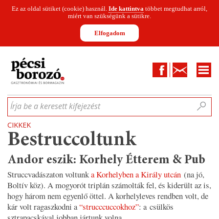
Ez az oldal sütiket (cookie) használ.
Ide kattintva
többet megtudhat arról,
miért van szükségünk a sütikre.
Elfogadom
Facebook
Kapcsolat
CIKKEK
HÍREK
INFOGRAFIKÁK
MUNKATÁRSAK
WINESOFA
LE
Írja be a keresett kifejezést
CIKKEK
Bestruccoltunk
Andor eszik: Korhely Étterem & Pub
Struccvadászaton voltunk
a Korhelyben a Király utcán
(na jó,
Boltív köz). A mogyorót triplán számolták fel, és kiderült az is,
hogy három nem egyenlő öttel. A korhelyleves rendben volt, de
kár volt ragaszkodni a
“strucccuccokhoz”
: a csülkös
sztrapacskával jobban jártunk volna.