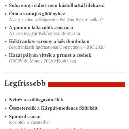
Soha ennyi cidert nem kóstolhattál idehaza!
Óda a szomjas gödényhez
Avagy mi lenne Majsával a Pellikán Bisztró nélkül?
A pannon kékszőlők császára
Az első magyar Kékfrankos Bormustra
Kékfrankos verseny a kék dombokon
Blaufränkisch International Competition – BIC 2026
Hazai pályán vitték a prímet a csehek
GROW du Monde 2026 Mikulovban
Legfrissebb
Nehéz a szőlősgazda élete
Összeterelik a Kárpát-medence Szürkéit
Spanyol csavar
Kóstolók a Vasutasban