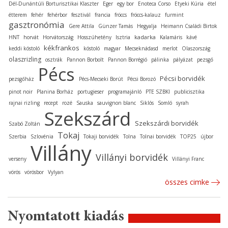
Dél-Dunántúli Borturisztikai Klaszter
Eger
egy bor
Enoteca Corso
Etyeki Kúria
étel
étterem
fehér
fehérbor
fesztivál
francia
fröccs
fröccs-kalauz
furmint
gasztronómia
Gere Attila
Günzer Tamás
Hegyalja
Heimann Családi Birtok
kadarka
HNT
horvát
Horvátország
Hosszúhetény
Isztria
Kalamáris
kávé
kékfrankos
keddi kóstoló
kóstoló
magyar
Mecseknádasd
merlot
Olaszország
olaszrizling
osztrák
Pannon Borbolt
Pannon Borrégió
pálinka
pályázat
pezsgő
Pécs
Pécsi borvidék
pezsgőház
Pécs-Mecseki Borút
Pécsi Borozó
pinot noir
Planina Borház
portugieser
programajánló
PTE SZBKI
publicisztika
rajnai rizling
recept
rozé
Sauska
sauvignon blanc
Siklós
Somló
syrah
Szekszárd
Szekszárdi borvidék
Szabó Zoltán
Tokaj
Szerbia
Szlovénia
Tokaji borvidék
Tolna
Tolnai borvidék
TOP25
újbor
Villány
Villányi borvidék
verseny
Villányi Franc
vörös
vörösbor
Vylyan
összes cimke
Nyomtatott kiadás