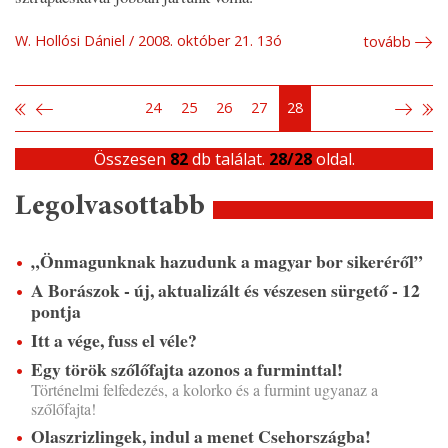
W. Hollósi Dániel
2008. október 21. 13ó
tovább
24
25
26
27
28
Összesen
82
db találat.
28/28
oldal.
Legolvasottabb
„Önmagunknak hazudunk a magyar bor sikeréről”
A Borászok - új, aktualizált és vészesen sürgető - 12
pontja
Itt a vége, fuss el véle?
Egy török szőlőfajta azonos a furminttal!
Történelmi felfedezés, a kolorko és a furmint ugyanaz a
szőlőfajta!
Olaszrizlingek, indul a menet Csehországba!