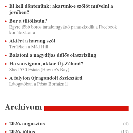
El kell döntenünk: akarunk-e szőlőt művelni a
jövőben?
Bor a tiltólistán?
Egyre több boros tartalomgyártó panaszkodik a Facebook
korlátozásaira
Akiért a harang szól
Terítéken a Mád Hill
Balatoni a nagydíjas dűlős olaszrizling
Ha sauvignon, akkor Új-Zéland?
Shed 530 Estate (Hawke’s Bay)
A folyton újragondolt Szekszárd
Látogatóban a Pósta Borháznál
Archívum
2026. augusztus
(4)
2026. július
(13)