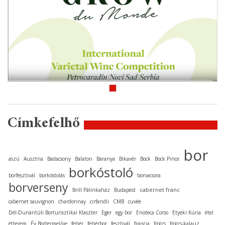
Címkefelhő
bor
aszú
Ausztria
Badacsony
Balaton
Baranya
Bikavér
Bock
Bock Pince
borkóstoló
borfesztivál
borkóstolás
borvacsora
borverseny
cabernet franc
Brill Pálinkaház
Budapest
cabernet sauvignon
chardonnay
cirfandli
CMB
cuvée
Dél-Dunántúli Borturisztikai Klaszter
Eger
egy bor
Enoteca Corso
Etyeki Kúria
étel
étterem
Év Bortermelője
fehér
fehérbor
fesztivál
francia
fröccs
fröccs-kalauz