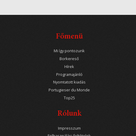
Főmenü
Mi így pontozunk
Borkereső
Hírek
Programajánló
Nyomtatott kiadás
Portugieser du Monde
Top25
Rólunk
Impresszum
Felhasználási feltételek