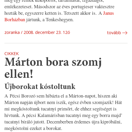
emlékezeteset. Másodszor az éves portugieser vaktesztre
hozták be, egyszerre ketten is. Tetszett akkor is. A
Janus
Borházban
jártunk, a Tenkeshegyen.
zoranka
2008. december 23. 12ó
tovább
CIKKEK
Márton bora szomj
ellen!
Újborokat kóstoltunk
A Pécsi Borozó sem hibázta el a Márton-napot, hiszen aki
Márton napján újbort nem iszik, egész évben szomjazik! Hát
mi megkóstoltunk tucatnyi primőrt, de ehhez segítséget is
hívtunk. A pécsi Kalamárisban tucatnyi meg egy borra majd’
tucatnyi bíráló jutott. Decemberben érdemes újra kipróbálni,
megkóstolni ezeket a borokat.