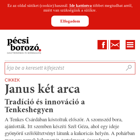
Ez az oldal sütiket (cookie) használ.
Ide kattintva
többet megtudhat arról,
miért van szükségünk a sütikre.
Elfogadom
Facebook
Kapcsolat
CIKKEK
HÍREK
INFOGRAFIKÁK
MUNKATÁRSAK
WINESOFA
LE
Írja be a keresett kifejezést
CIKKEK
Janus két arca
Tradíció és innováció a
Tenkeshegyen
A Tenkes Csárdában kóstoltuk először. A szomszéd bora,
ajánlották. Itt szemben készíti Szél Géza, ahol egy ideje
gyönyörű szőlőültetvényt látunk a kukoricás helyén. A pohárban
meg egy remek kékoportót, tartalmasat, ízgazdagot,