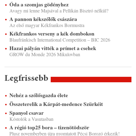
Óda a szomjas gödényhez
Avagy mi lenne Majsával a Pellikán Bisztró nélkül?
A pannon kékszőlők császára
Az első magyar Kékfrankos Bormustra
Kékfrankos verseny a kék dombokon
Blaufränkisch International Competition – BIC 2026
Hazai pályán vitték a prímet a csehek
GROW du Monde 2026 Mikulovban
Legfrissebb
Nehéz a szőlősgazda élete
Összeterelik a Kárpát-medence Szürkéit
Spanyol csavar
Kóstolók a Vasutasban
A régió top25 bora – tizenötödször
Plusz novemberben újra nyomtatott Pécsi Borozó érkezik!