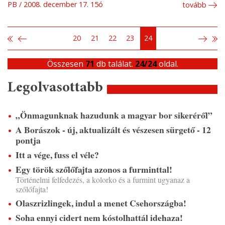
PB
2008. december 17. 15ó
tovább
20
21
22
23
24
Összesen
71
db találat.
24/24
oldal.
Legolvasottabb
„Önmagunknak hazudunk a magyar bor sikeréről”
A Borászok - új, aktualizált és vészesen sürgető - 12
pontja
Itt a vége, fuss el véle?
Egy török szőlőfajta azonos a furminttal!
Történelmi felfedezés, a kolorko és a furmint ugyanaz a
szőlőfajta!
Olaszrizlingek, indul a menet Csehországba!
Soha ennyi cidert nem kóstolhattál idehaza!