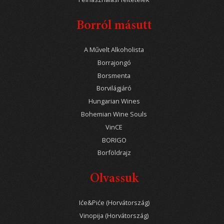
Borról másutt
A Művelt Alkoholista
Borrajongó
Borsmenta
Borvilágjáró
Hungarian Wines
Bohemian Wine Souls
VinCE
BORIGO
Borföldrajz
Olvassuk
Iće&Piće (Horvátország)
Vinopija (Horvátország)