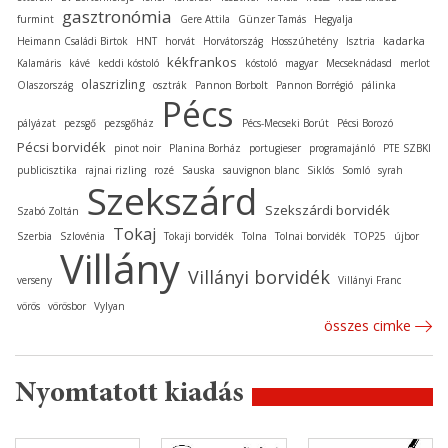
gasztronómia
furmint
Gere Attila
Günzer Tamás
Hegyalja
kadarka
Heimann Családi Birtok
HNT
horvát
Horvátország
Hosszúhetény
Isztria
kékfrankos
Kalamáris
kávé
keddi kóstoló
kóstoló
magyar
Mecseknádasd
merlot
olaszrizling
Olaszország
osztrák
Pannon Borbolt
Pannon Borrégió
pálinka
Pécs
pályázat
pezsgő
pezsgőház
Pécs-Mecseki Borút
Pécsi Borozó
Pécsi borvidék
pinot noir
Planina Borház
portugieser
programajánló
PTE SZBKI
publicisztika
rajnai rizling
rozé
Sauska
sauvignon blanc
Siklós
Somló
syrah
Szekszárd
Szekszárdi borvidék
Szabó Zoltán
Tokaj
Szerbia
Szlovénia
Tokaji borvidék
Tolna
Tolnai borvidék
TOP25
újbor
Villány
Villányi borvidék
verseny
Villányi Franc
vörös
vörösbor
Vylyan
összes cimke
Nyomtatott kiadás