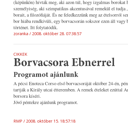
(képünkön) hívták meg, aki azon túl, hogy izgalmas borokat h
személyiség, aki szimpatikus akcentusával remekül el tudja 
borait, a filozófiáját. És ne feledkezzünk meg az ételsorról se
bor hiába rendkívüli, egy borvacsorán sokszor ezen áll vagy 
történet. Itt folytatódik.
zoranka
2008. október 28. 07:38:57
CIKKEK
Borvacsora Ebnerrel
Programot ajánlunk
A pécsi Enoteca Corso első borvacsoráját október 24-én, pén
tartják a Király utcai étteremben. A remek ételeket ezúttal 
borsora kíséri.
Jövő péntekre ajánlunk programot.
RMP
2008. október 15. 18:57:18