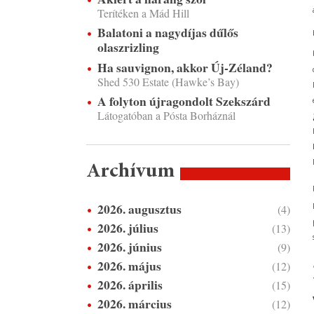
Terítéken a Mád Hill
Balatoni a nagydíjas dűlős
olaszrizling
Ha sauvignon, akkor Új-Zéland?
Shed 530 Estate (Hawke’s Bay)
A folyton újragondolt Szekszárd
Látogatóban a Pósta Borháznál
Archívum
2026. augusztus
(4)
2026. július
(13)
2026. június
(9)
2026. május
(12)
2026. április
(15)
2026. március
(12)