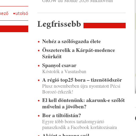
GROW du Monde 2026 Mikulovban
kező
utolsó
Legfrissebb
Nehéz a szőlősgazda élete
Összeterelik a Kárpát-medence
Szürkéit
Spanyol csavar
Kóstolók a Vasutasban
A régió top25 bora – tizenötödször
Plusz novemberben újra nyomtatott Pécsi
Borozó érkezik!
El kell döntenünk: akarunk-e szőlőt
művelni a jövőben?
Bor a tiltólistán?
Egyre több boros tartalomgyártó
panaszkodik a Facebook korlátozásaira
Akiért a harang szól