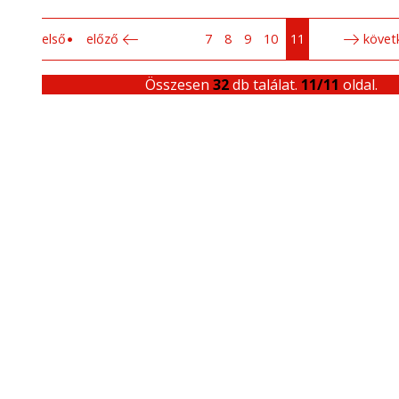
első
előző
7
8
9
10
11
követ
Összesen
32
db találat.
11/11
oldal.