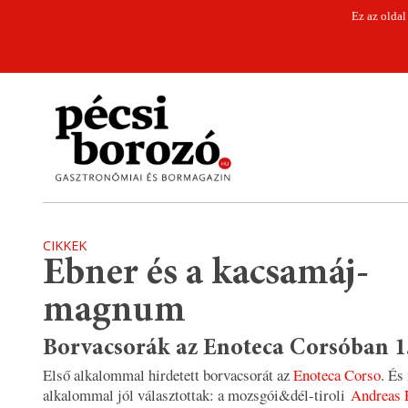
Ez az oldal
CIKKEK
Ebner és a kacsamáj-
magnum
Borvacsorák az Enoteca Corsóban 1
Első alkalommal hirdetett borvacsorát az
Enoteca Corso
. És
alkalommal jól választottak: a mozsgói&dél-tiroli
Andreas 