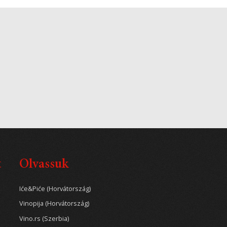
t
Olvassuk
Iće&Piće (Horvátország)
Vinopija (Horvátország)
Vino.rs (Szerbia)