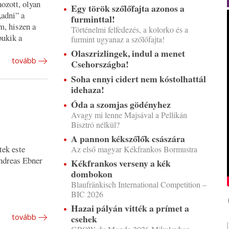
ozott, olyan
Egy török szőlőfajta azonos a
„adni” a
furminttal!
m, hiszen a
Történelmi felfedezés, a kolorko és a
bukik a
furmint ugyanaz a szőlőfajta!
Olaszrizlingek, indul a menet
tovább
Csehországba!
Soha ennyi cidert nem kóstolhattál
idehaza!
Óda a szomjas gödényhez
Avagy mi lenne Majsával a Pellikán
Bisztró nélkül?
A pannon kékszőlők császára
tek este
Az első magyar Kékfrankos Bormustra
Andreas Ebner
Kékfrankos verseny a kék
dombokon
Blaufränkisch International Competition –
BIC 2026
Hazai pályán vitték a prímet a
tovább
csehek