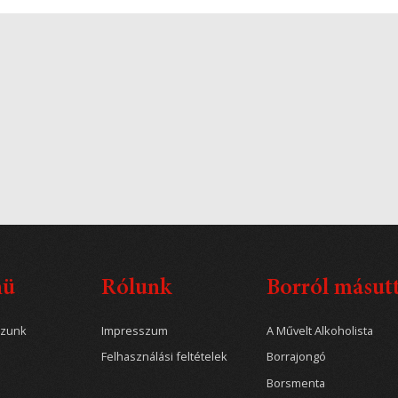
nü
Rólunk
Borról másut
ozunk
Impresszum
A Művelt Alkoholista
Felhasználási feltételek
Borrajongó
Borsmenta