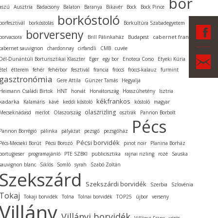
bor
aszú
Ausztria
Badacsony
Balaton
Baranya
Bikavér
Bock
Bock Pince
borkóstoló
borfesztivál
borkóstolás
Borkultúra Szabadegyetem
F
borverseny
cabernet franc
borvacsora
Brill Pálinkaház
Budapest
cabernet sauvignon
chardonnay
cirfandli
CMB
cuvée
Ka
Dél-Dunántúli Borturisztikai Klaszter
Eger
egy bor
Enoteca Corso
Etyeki Kúria
étel
étterem
fehér
fehérbor
fesztivál
francia
fröccs
fröccs-kalauz
furmint
gasztronómia
Gere Attila
Günzer Tamás
Hegyalja
Heimann Családi Birtok
HNT
horvát
Horvátország
Hosszúhetény
Isztria
kékfrankos
kadarka
Kalamáris
kávé
keddi kóstoló
kóstoló
magyar
olaszrizling
Mecseknádasd
merlot
Olaszország
osztrák
Pannon Borbolt
Pécs
Pannon Borrégió
pálinka
pályázat
pezsgő
pezsgőház
Pécsi borvidék
Pécs-Mecseki Borút
Pécsi Borozó
pinot noir
Planina Borház
portugieser
programajánló
PTE SZBKI
publicisztika
rajnai rizling
rozé
Sauska
sauvignon blanc
Siklós
Somló
syrah
Szabó Zoltán
Szekszárd
Szekszárdi borvidék
Szerbia
Szlovénia
Tokaj
Tokaji borvidék
Tolna
Tolnai borvidék
TOP25
újbor
verseny
Villány
Villányi borvidék