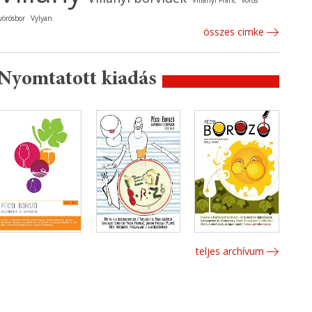
Villányi Franc
vörös
vörösbor
Vylyan
összes cimke
Nyomtatott kiadás
teljes archívum