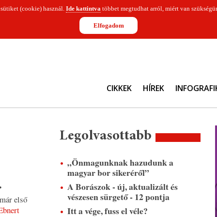
 sütiket (cookie) használ.
Ide kattintva
többet megtudhat arról, miért van szükségün
Elfogadom
CIKKEK
HÍREK
INFOGRAFI
Legolvasottabb
„Önmagunknak hazudunk a
magyar bor sikeréről”
.
A Borászok - új, aktualizált és
vészesen sürgető - 12 pontja
 már első
Itt a vége, fuss el véle?
Ebnert