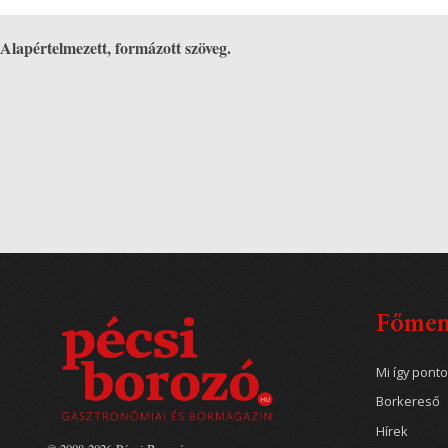
Alapértelmezett, formázott szöveg.
Főme
Mi így pont
Borkereső
Hírek