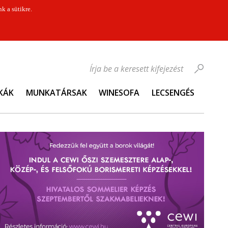
k a sütikre.
Írja be a keresett kifejezést
KÁK
MUNKATÁRSAK
WINESOFA
LECSENGÉS