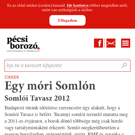
Ez az oldal sütiket (cookie) használ.
Ide kattintva
többet megtudhat arról,
miért van szükségünk a sütikre.
Elfogadom
Facebook
Kapcsolat
CIKKEK
HÍREK
INFOGRAFIKÁK
MUNKATÁRSAK
WINESOFA
LE
Írja be a keresett kifejezést
CIKKEK
Egy móri Somlón
Somlói Tavasz 2012
Budapesti túránk időzítése szerencsére úgy alakult, hogy a
Somlói Tavasz is befért. Tucatnyi somlói termelő mutatta meg
a 2011-es évjáratot, a borok döntő többsége még csak hordó
vagy tartálymintaként érkezett. Somló megkerülhetetlen a
magyar borvilágban, utánanéztünk, miért. RMP és zoranka a