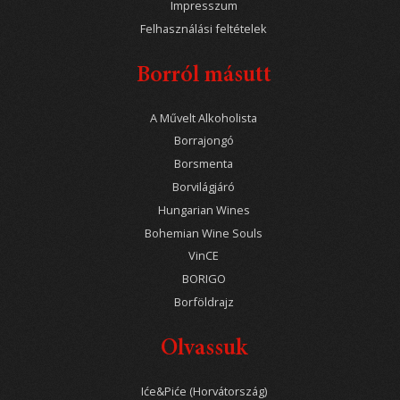
Impresszum
Felhasználási feltételek
Borról másutt
A Művelt Alkoholista
Borrajongó
Borsmenta
Borvilágjáró
Hungarian Wines
Bohemian Wine Souls
VinCE
BORIGO
Borföldrajz
Olvassuk
Iće&Piće (Horvátország)