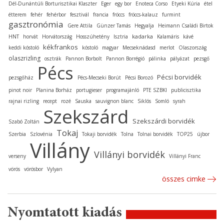
Dél-Dunántúli Borturisztikai Klaszter
Eger
egy bor
Enoteca Corso
Etyeki Kúria
étel
étterem
fehér
fehérbor
fesztivál
francia
fröccs
fröccs-kalauz
furmint
gasztronómia
Gere Attila
Günzer Tamás
Hegyalja
Heimann Családi Birtok
kadarka
HNT
horvát
Horvátország
Hosszúhetény
Isztria
Kalamáris
kávé
kékfrankos
keddi kóstoló
kóstoló
magyar
Mecseknádasd
merlot
Olaszország
olaszrizling
osztrák
Pannon Borbolt
Pannon Borrégió
pálinka
pályázat
pezsgő
Pécs
Pécsi borvidék
pezsgőház
Pécs-Mecseki Borút
Pécsi Borozó
pinot noir
Planina Borház
portugieser
programajánló
PTE SZBKI
publicisztika
rajnai rizling
recept
rozé
Sauska
sauvignon blanc
Siklós
Somló
syrah
Szekszárd
Szekszárdi borvidék
Szabó Zoltán
Tokaj
Szerbia
Szlovénia
Tokaji borvidék
Tolna
Tolnai borvidék
TOP25
újbor
Villány
Villányi borvidék
verseny
Villányi Franc
vörös
vörösbor
Vylyan
összes cimke
Nyomtatott kiadás