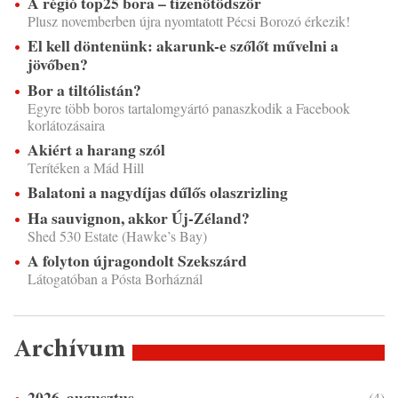
A régió top25 bora – tizenötödször
Plusz novemberben újra nyomtatott Pécsi Borozó érkezik!
El kell döntenünk: akarunk-e szőlőt művelni a
jövőben?
Bor a tiltólistán?
Egyre több boros tartalomgyártó panaszkodik a Facebook
korlátozásaira
Akiért a harang szól
Terítéken a Mád Hill
Balatoni a nagydíjas dűlős olaszrizling
Ha sauvignon, akkor Új-Zéland?
Shed 530 Estate (Hawke’s Bay)
A folyton újragondolt Szekszárd
Látogatóban a Pósta Borháznál
Archívum
2026. augusztus
(4)