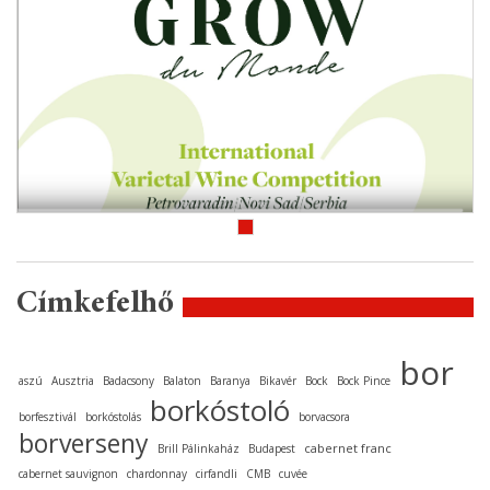
Címkefelhő
bor
aszú
Ausztria
Badacsony
Balaton
Baranya
Bikavér
Bock
Bock Pince
borkóstoló
borfesztivál
borkóstolás
borvacsora
borverseny
cabernet franc
Brill Pálinkaház
Budapest
cabernet sauvignon
chardonnay
cirfandli
CMB
cuvée