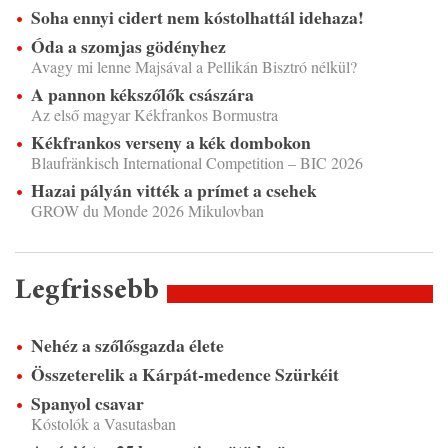
Soha ennyi cidert nem kóstolhattál idehaza!
Óda a szomjas gödényhez
Avagy mi lenne Majsával a Pellikán Bisztró nélkül?
A pannon kékszőlők császára
Az első magyar Kékfrankos Bormustra
Kékfrankos verseny a kék dombokon
Blaufränkisch International Competition – BIC 2026
Hazai pályán vitték a prímet a csehek
GROW du Monde 2026 Mikulovban
Legfrissebb
Nehéz a szőlősgazda élete
Összeterelik a Kárpát-medence Szürkéit
Spanyol csavar
Kóstolók a Vasutasban