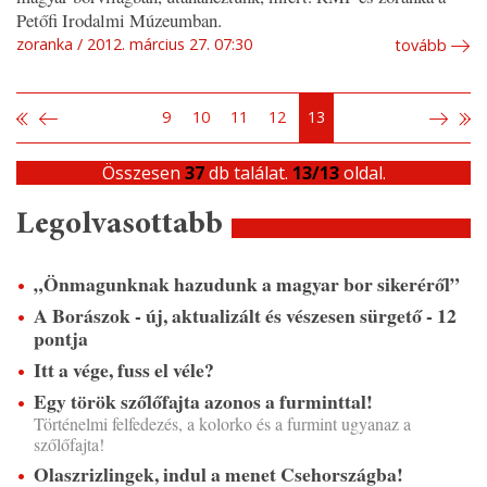
Petőfi Irodalmi Múzeumban.
zoranka
2012. március 27. 07:30
tovább
9
10
11
12
13
Összesen
37
db találat.
13/13
oldal.
Legolvasottabb
„Önmagunknak hazudunk a magyar bor sikeréről”
A Borászok - új, aktualizált és vészesen sürgető - 12
pontja
Itt a vége, fuss el véle?
Egy török szőlőfajta azonos a furminttal!
Történelmi felfedezés, a kolorko és a furmint ugyanaz a
szőlőfajta!
Olaszrizlingek, indul a menet Csehországba!