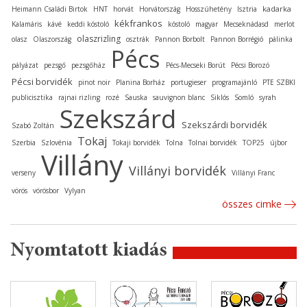
kadarka
Heimann Családi Birtok
HNT
horvát
Horvátország
Hosszúhetény
Isztria
kékfrankos
Kalamáris
kávé
keddi kóstoló
kóstoló
magyar
Mecseknádasd
merlot
olaszrizling
olasz
Olaszország
osztrák
Pannon Borbolt
Pannon Borrégió
pálinka
Pécs
pályázat
pezsgő
pezsgőház
Pécs-Mecseki Borút
Pécsi Borozó
Pécsi borvidék
pinot noir
Planina Borház
portugieser
programajánló
PTE SZBKI
publicisztika
rajnai rizling
rozé
Sauska
sauvignon blanc
Siklós
Somló
syrah
Szekszárd
Szekszárdi borvidék
Szabó Zoltán
Tokaj
Szerbia
Szlovénia
Tokaji borvidék
Tolna
Tolnai borvidék
TOP25
újbor
Villány
Villányi borvidék
verseny
Villányi Franc
vörös
vörösbor
Vylyan
összes cimke
Nyomtatott kiadás