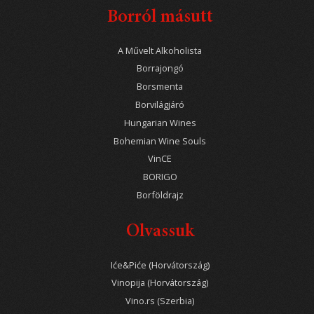
Borról másutt
A Művelt Alkoholista
Borrajongó
Borsmenta
Borvilágjáró
Hungarian Wines
Bohemian Wine Souls
VinCE
BORIGO
Borföldrajz
Olvassuk
Iće&Piće (Horvátország)
Vinopija (Horvátország)
Vino.rs (Szerbia)