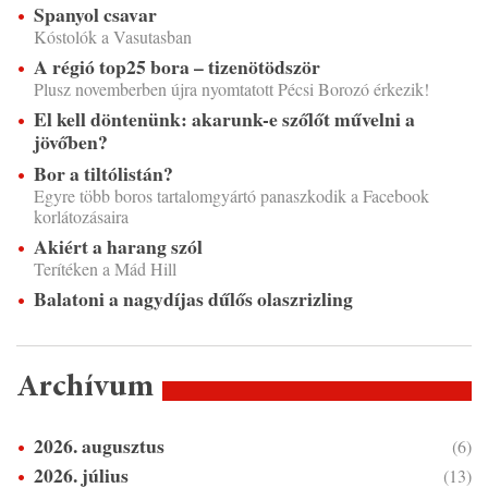
Spanyol csavar
Kóstolók a Vasutasban
A régió top25 bora – tizenötödször
Plusz novemberben újra nyomtatott Pécsi Borozó érkezik!
El kell döntenünk: akarunk-e szőlőt művelni a
jövőben?
Bor a tiltólistán?
Egyre több boros tartalomgyártó panaszkodik a Facebook
korlátozásaira
Akiért a harang szól
Terítéken a Mád Hill
Balatoni a nagydíjas dűlős olaszrizling
Archívum
2026. augusztus
(6)
2026. július
(13)