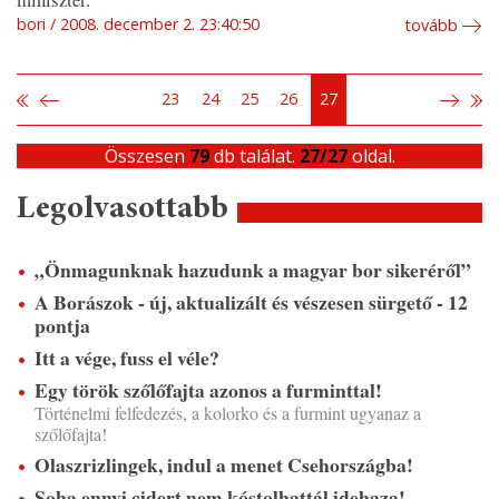
bori
2008. december 2. 23:40:50
tovább
23
24
25
26
27
Összesen
79
db találat.
27/27
oldal.
Legolvasottabb
„Önmagunknak hazudunk a magyar bor sikeréről”
A Borászok - új, aktualizált és vészesen sürgető - 12
pontja
Itt a vége, fuss el véle?
Egy török szőlőfajta azonos a furminttal!
Történelmi felfedezés, a kolorko és a furmint ugyanaz a
szőlőfajta!
Olaszrizlingek, indul a menet Csehországba!
Soha ennyi cidert nem kóstolhattál idehaza!