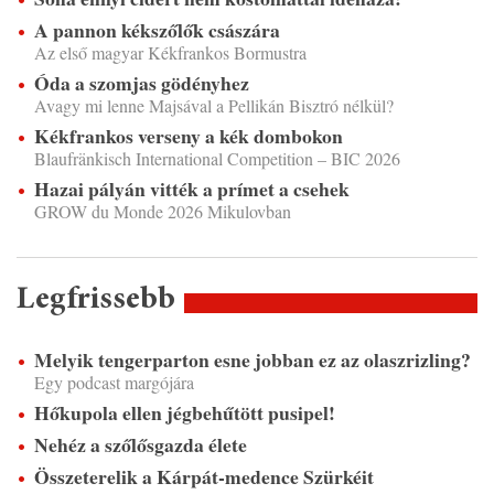
A pannon kékszőlők császára
Az első magyar Kékfrankos Bormustra
Óda a szomjas gödényhez
Avagy mi lenne Majsával a Pellikán Bisztró nélkül?
Kékfrankos verseny a kék dombokon
Blaufränkisch International Competition – BIC 2026
Hazai pályán vitték a prímet a csehek
GROW du Monde 2026 Mikulovban
Legfrissebb
Melyik tengerparton esne jobban ez az olaszrizling?
Egy podcast margójára
Hőkupola ellen jégbehűtött pusipel!
Nehéz a szőlősgazda élete
Összeterelik a Kárpát-medence Szürkéit