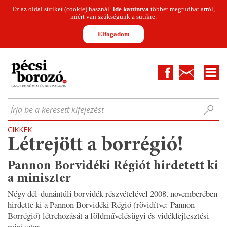
Ez az oldal sütiket (cookie) használ.
Ide kattintva
többet megtudhat arról,
miért van szükségünk a sütikre.
Elfogadom
Facebook
Kapcsolat
CIKKEK
HÍREK
INFOGRAFIKÁK
MUNKATÁRSAK
WINESOFA
LE
Írja be a keresett kifejezést
CIKKEK
Létrejött a borrégió!
Pannon Borvidéki Régiót hirdetett ki
a miniszter
Négy dél-dunántúli borvidék részvételével 2008. novemberében
hirdette ki a Pannon Borvidéki Régió (rövidítve: Pannon
Borrégió) létrehozását a földművelésügyi és vidékfejlesztési
miniszter.