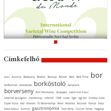
Címkefelhő
bor
aszú
Ausztria
Badacsony
Balaton
Baranya
Bikavér
Bock
Bock Pince
borkóstoló
borfesztivál
borkóstolás
borvacsora
borverseny
cabernet franc
Brill Pálinkaház
Budapest
cabernet sauvignon
chardonnay
cirfandli
CMB
cuvée
Eger
egy bor
Enoteca Corso
Etyeki Kúria
étel
étterem
Év Bortermelője
fehér
fehérbor
fesztivál
francia
fröccs
gasztronómia
fröccs-kalauz
furmint
Gere Attila
Günzer Tamás
Hegyalja