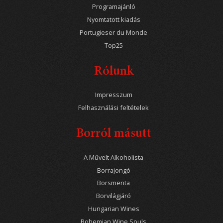
Programajánló
Nyomtatott kiadás
Portugieser du Monde
Top25
Rólunk
Impresszum
Felhasználási feltételek
Borról másutt
A Művelt Alkoholista
Borrajongó
Borsmenta
Borvilágjáró
Hungarian Wines
Bohemian Wine Souls