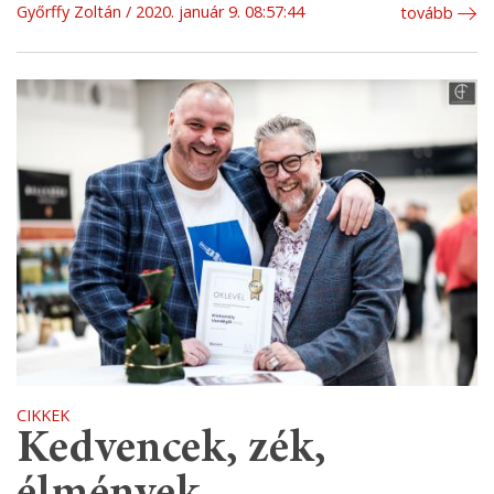
Győrffy Zoltán
2020. január 9. 08:57:44
tovább
CIKKEK
Kedvencek, zék,