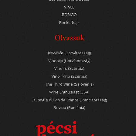
VinCE
BORIGO
Borföldrajz
Olvassuk
Iće&Piće (Horvátország)
Vinopija (Horvátország)
Vino.rs (Szerbia)
Vino i Fino (Szerbia)
The Third Wine (Szlovénia)
Wine Enthusiast (USA)
La Revue du vin de France (Franciaország)
Revino (Románia)