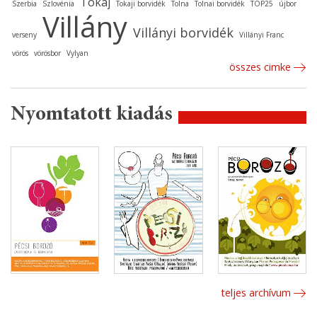
Tokaj
Szerbia
Szlovénia
Tokaji borvidék
Tolna
Tolnai borvidék
TOP25
újbor
Villány
Villányi borvidék
verseny
Villányi Franc
vörös
vörösbor
Vylyan
összes cimke
Nyomtatott kiadás
teljes archívum