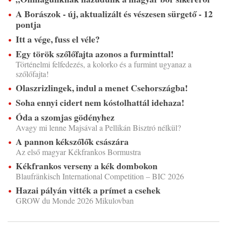
A Borászok - új, aktualizált és vészesen sürgető - 12
pontja
Itt a vége, fuss el véle?
Egy török szőlőfajta azonos a furminttal!
Történelmi felfedezés, a kolorko és a furmint ugyanaz a
szőlőfajta!
Olaszrizlingek, indul a menet Csehországba!
Soha ennyi cidert nem kóstolhattál idehaza!
Óda a szomjas gödényhez
Avagy mi lenne Majsával a Pellikán Bisztró nélkül?
A pannon kékszőlők császára
Az első magyar Kékfrankos Bormustra
Kékfrankos verseny a kék dombokon
Blaufränkisch International Competition – BIC 2026
Hazai pályán vitték a prímet a csehek
GROW du Monde 2026 Mikulovban