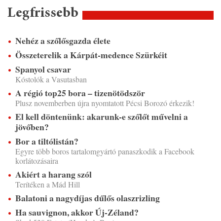
Legfrissebb
Nehéz a szőlősgazda élete
Összeterelik a Kárpát-medence Szürkéit
Spanyol csavar
Kóstolók a Vasutasban
A régió top25 bora – tizenötödször
Plusz novemberben újra nyomtatott Pécsi Borozó érkezik!
El kell döntenünk: akarunk-e szőlőt művelni a
jövőben?
Bor a tiltólistán?
Egyre több boros tartalomgyártó panaszkodik a Facebook
korlátozásaira
Akiért a harang szól
Terítéken a Mád Hill
Balatoni a nagydíjas dűlős olaszrizling
Ha sauvignon, akkor Új-Zéland?