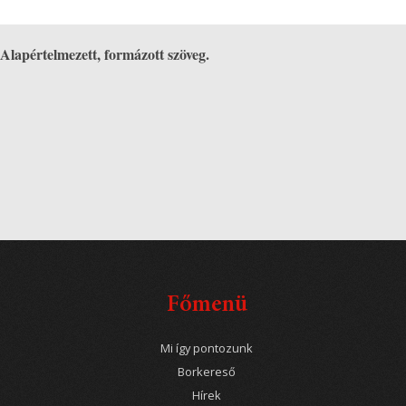
Alapértelmezett, formázott szöveg.
Főmenü
Mi így pontozunk
Borkereső
Hírek