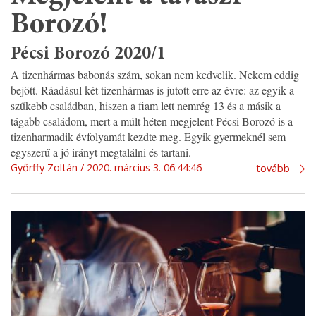
Borozó!
Pécsi Borozó 2020/1
A tizenhármas babonás szám, sokan nem kedvelik. Nekem eddig
bejött. Ráadásul két tizenhármas is jutott erre az évre: az egyik a
szűkebb családban, hiszen a fiam lett nemrég 13 és a másik a
tágabb családom, mert a múlt héten megjelent Pécsi Borozó is a
tizenharmadik évfolyamát kezdte meg. Egyik gyermeknél sem
egyszerű a jó irányt megtalálni és tartani.
Győrffy Zoltán
2020. március 3. 06:44:46
tovább