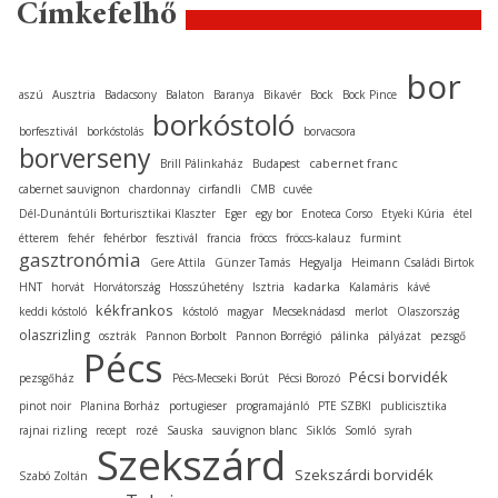
Címkefelhő
bor
aszú
Ausztria
Badacsony
Balaton
Baranya
Bikavér
Bock
Bock Pince
borkóstoló
borfesztivál
borkóstolás
borvacsora
borverseny
cabernet franc
Brill Pálinkaház
Budapest
cabernet sauvignon
chardonnay
cirfandli
CMB
cuvée
Dél-Dunántúli Borturisztikai Klaszter
Eger
egy bor
Enoteca Corso
Etyeki Kúria
étel
étterem
fehér
fehérbor
fesztivál
francia
fröccs
fröccs-kalauz
furmint
gasztronómia
Gere Attila
Günzer Tamás
Hegyalja
Heimann Családi Birtok
kadarka
HNT
horvát
Horvátország
Hosszúhetény
Isztria
Kalamáris
kávé
kékfrankos
keddi kóstoló
kóstoló
magyar
Mecseknádasd
merlot
Olaszország
olaszrizling
osztrák
Pannon Borbolt
Pannon Borrégió
pálinka
pályázat
pezsgő
Pécs
Pécsi borvidék
pezsgőház
Pécs-Mecseki Borút
Pécsi Borozó
pinot noir
Planina Borház
portugieser
programajánló
PTE SZBKI
publicisztika
rajnai rizling
recept
rozé
Sauska
sauvignon blanc
Siklós
Somló
syrah
Szekszárd
Szekszárdi borvidék
Szabó Zoltán