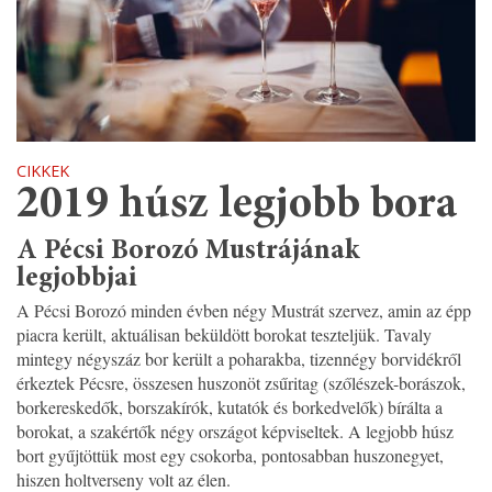
CIKKEK
2019 húsz legjobb bora
A Pécsi Borozó Mustrájának
legjobbjai
A Pécsi Borozó minden évben négy Mustrát szervez, amin az épp
piacra került, aktuálisan beküldött borokat teszteljük. Tavaly
mintegy négyszáz bor került a poharakba, tizennégy borvidékről
érkeztek Pécsre, összesen huszonöt zsűritag (szőlészek-borászok,
borkereskedők, borszakírók, kutatók és borkedvelők) bírálta a
borokat, a szakértők négy országot képviseltek. A legjobb húsz
bort gyűjtöttük most egy csokorba, pontosabban huszonegyet,
hiszen holtverseny volt az élen.