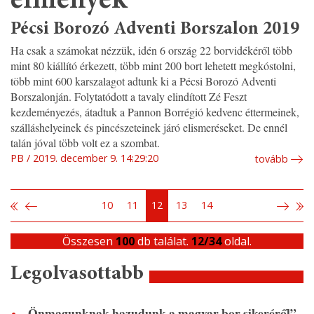
élmények
Pécsi Borozó Adventi Borszalon 2019
Ha csak a számokat nézzük, idén 6 ország 22 borvidékéről több
mint 80 kiállító érkezett, több mint 200 bort lehetett megkóstolni,
több mint 600 karszalagot adtunk ki a Pécsi Borozó Adventi
Borszalonján. Folytatódott a tavaly elindított Zé Feszt
kezdeményezés, átadtuk a Pannon Borrégió kedvenc éttermeinek,
szálláshelyeinek és pincészeteinek járó elismeréseket. De ennél
talán jóval több volt ez a szombat.
PB
2019. december 9. 14:29:20
tovább
10
11
12
13
14
Összesen
100
db találat.
12/34
oldal.
Legolvasottabb
„Önmagunknak hazudunk a magyar bor sikeréről”