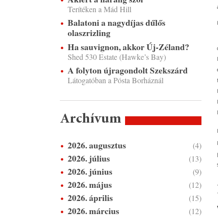
Terítéken a Mád Hill
Balatoni a nagydíjas dűlős
olaszrizling
Ha sauvignon, akkor Új-Zéland?
Shed 530 Estate (Hawke’s Bay)
A folyton újragondolt Szekszárd
Látogatóban a Pósta Borháznál
Archívum
2026. augusztus
(4)
2026. július
(13)
2026. június
(9)
2026. május
(12)
2026. április
(15)
2026. március
(12)