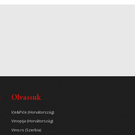
t
Olvassuk
Iće&Piće (Horvátország)
Vinopija (Horvátország)
Vino.rs (Szerbia)