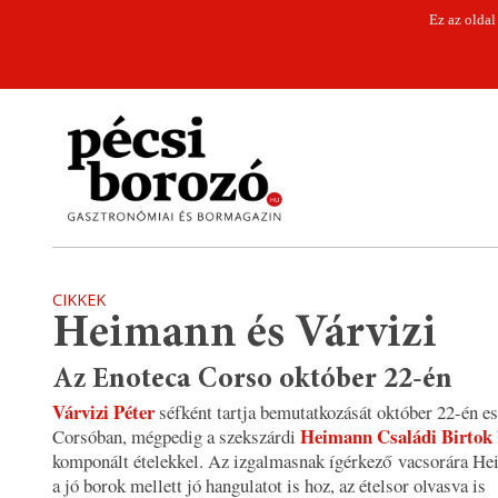
Ez az oldal
CIKKEK
Heimann és Várvizi
Az Enoteca Corso október 22-én
Várvizi Péter
séfként tartja bemutatkozását október 22-én es
Heimann Családi Birtok
Corsóban, mégpedig a szekszárdi
komponált ételekkel. Az izgalmasnak ígérkező vacsorára He
a jó borok mellett jó hangulatot is hoz, az ételsor olvasva is