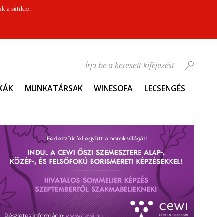
k a sütikre.
Írja be a keresett kifejezést
KÁK
MUNKATÁRSAK
WINESOFA
LECSENGÉS