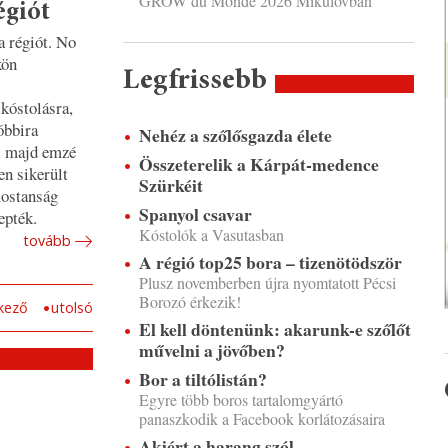
GROW du Monde 2026 Mikulovban
égiót
a régiót. No
kön
Legfrissebb
kóstolásra,
óbbira
Nehéz a szőlősgazda élete
ől majd emzé
Összeterelik a Kárpát-medence
n sikerült
Szürkéit
mostanság
Spanyol csavar
epték.
Kóstolók a Vasutasban
tovább
A régió top25 bora – tizenötödször
Plusz novemberben újra nyomtatott Pécsi
Borozó érkezik!
kező
utolsó
El kell döntenünk: akarunk-e szőlőt
művelni a jövőben?
Bor a tiltólistán?
Egyre több boros tartalomgyártó
panaszkodik a Facebook korlátozásaira
Akiért a harang szól