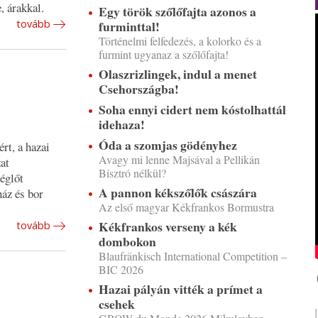
, árakkal.
Egy török szőlőfajta azonos a
furminttal!
tovább
Történelmi felfedezés, a kolorko és a
furmint ugyanaz a szőlőfajta!
Olaszrizlingek, indul a menet
Csehországba!
Soha ennyi cidert nem kóstolhattál
idehaza!
Óda a szomjas gödényhez
rt, a hazai
Avagy mi lenne Majsával a Pellikán
at
Bisztró nélkül?
églőt
A pannon kékszőlők császára
ház és bor
Az első magyar Kékfrankos Bormustra
Kékfrankos verseny a kék
tovább
dombokon
Blaufränkisch International Competition –
BIC 2026
Hazai pályán vitték a prímet a
csehek