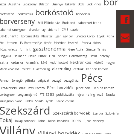
bor
aszú
Ausztria
Badacsony
Balaton
Baranya
Bikavér
Bock
Bock Pince
borkóstoló
borfesztivál
borkóstolás
borvacsora
F
borverseny
cabernet franc
Brill Pálinkaház
Budapest
cabernet sauvignon
chardonnay
cirfandli
CMB
cuvée
Ka
Dél-Dunántúli Borturisztikai Klaszter
Eger
egy bor
Enoteca Corso
Etyeki Kúria
étel
étterem
Év Bortermelője
fehér
fehérbor
fesztivál
francia
fröccs
gasztronómia
fröccs-kalauz
furmint
Gere Attila
Günzer Tamás
Hegyalja
Heimann Családi Birtok
HNT
horvát
Horvátország
Hosszúhetény
kékfrankos
kadarka
Isztria
Kalamáris
kávé
keddi kóstoló
kóstoló
magyar
olaszrizling
Mecseknádasd
merlot
Olaszország
osztrák
Pannon Borbolt
Pécs
Pannon Borrégió
pálinka
pályázat
pezsgő
pezsgőház
Pécsi borvidék
Pécs-Mecseki Borút
Pécsi Borozó
pinot noir
Planina Borház
portugieser
programajánló
PTE SZBKI
publicisztika
rajnai rizling
rozé
Sauska
sauvignon blanc
Siklós
Somló
syrah
Szabó Zoltán
Szekszárd
Szekszárdi borvidék
Szerbia
Szlovénia
Tokaj
Tokaji borvidék
Tolna
Tolnai borvidék
TOP25
újbor
verseny
Villány
Villányi borvidék