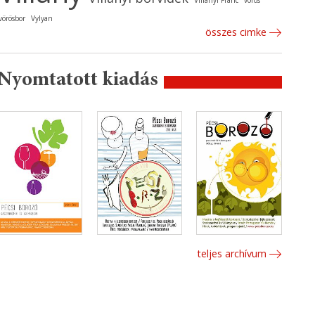
Villányi Franc
vörös
vörösbor
Vylyan
összes cimke
Nyomtatott kiadás
teljes archívum