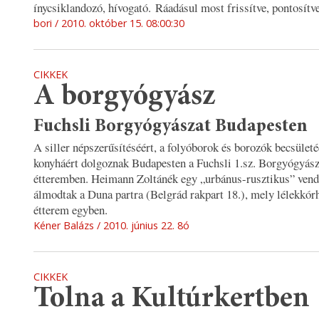
ínycsiklandozó, hívogató. Ráadásul most frissítve, pontosítve
bori
2010. október 15. 08:00:30
CIKKEK
A borgyógyász
Fuchsli Borgyógyászat Budapesten
A siller népszerűsítéséért, a folyóborok és borozók becsületéé
konyháért dolgoznak Budapesten a Fuchsli 1.sz. Borgyógyász
étteremben. Heimann Zoltánék egy „urbánus-rusztikus” vend
álmodtak a Duna partra (Belgrád rakpart 18.), mely lélekkór
étterem egyben.
Kéner Balázs
2010. június 22. 8ó
CIKKEK
Tolna a Kultúrkertben