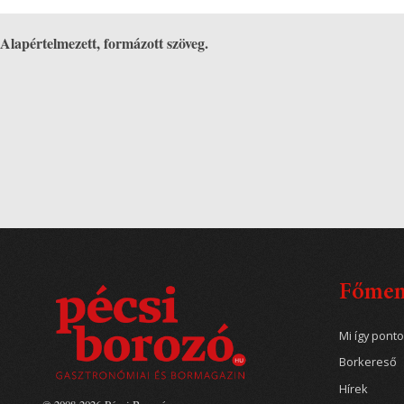
Alapértelmezett, formázott szöveg.
Főme
Mi így pont
Borkereső
Hírek