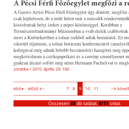
A Pécsi Férfi Főzőegylet megfőzi a r
A Gastro Artist Pécsi Férfi Főzőegylet úgy döntött, megfőzi 
csak képletesen, de a múlt héten már a második rendezvényü
kóstoltattak helyi ízeket a népes közönséggel. Korábban a
Természetettudományi Múzeumban a sváb ételek csábítottak 
most a Kultúrkertben a tolnai ízekből adtak bemutatót. Ez ut
sikerült eljutnom, a tolnai borászati konferenciáról (amelyr
kollégával még adunk bővebb beszámolót) hazajövet még éppe
megkóstolnom a csirkepaprikást és a szerény személyemet 
gyakran álcázó sofőrt még némi Heimann Fuchslival is megl
zoranka
2010. április 29. 16ó
első
előző
7
8
9
10
11
követ
Összesen
33
db találat.
9/11
oldal.