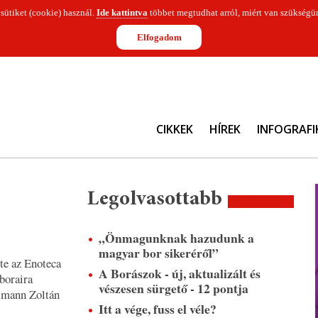
 sütiket (cookie) használ.
Ide kattintva
többet megtudhat arról, miért van szükségün
Elfogadom
CIKKEK
HÍREK
INFOGRAFI
Legolvasottabb
„Önmagunknak hazudunk a
magyar bor sikeréről”
te az Enoteca
A Borászok - új, aktualizált és
boraira
vészesen sürgető - 12 pontja
imann Zoltán
Itt a vége, fuss el véle?