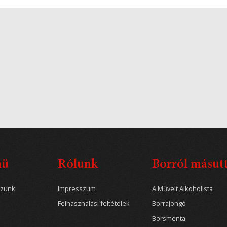
nü
Rólunk
Borról másut
ozunk
Impresszum
A Művelt Alkoholista
Felhasználási feltételek
Borrajongó
Borsmenta