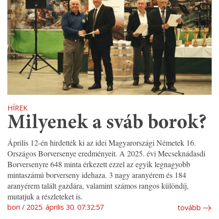
HÍREK
Milyenek a sváb borok?
Április 12-én hirdették ki az idei Magyarországi Németek 16.
Országos Borversenye eredményeit. A 2025. évi Mecseknádasdi
Borversenyre 648 minta érkezett ezzel az egyik legnagyobb
mintaszámú borverseny idehaza. 3 nagy aranyérem és 184
aranyérem talált gazdára, valamint számos rangos különdíj,
mutatjuk a részleteket is.
bori
2025. április 30. 07:32:57
tovább