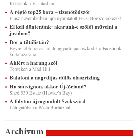
Kóstolók a Vasutasban
A régió top25 bora – tizenötödször
Plusz novemberben újra nyomtatott Pécsi Borozó érkezik!
El kell döntenünk: akarunk-e szőlőt művelni a
jövőben?
Bor a tiltólistán?
Egyre több boros tartalomgyártó panaszkodik a Facebook
korlátozásaira
Akiért a harang szól
Terítéken a Mád Hill
Balatoni a nagydíjas dűlős olaszrizling
Ha sauvignon, akkor Új-Zéland?
Shed 530 Estate (Hawke’s Bay)
A folyton újragondolt Szekszárd
Látogatóban a Pósta Borháznál
Archívum