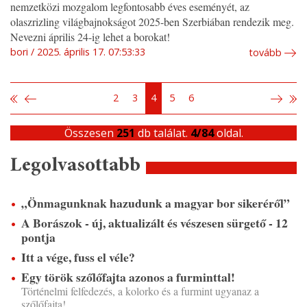
nemzetközi mozgalom legfontosabb éves eseményét, az
olaszrizling világbajnokságot 2025-ben Szerbiában rendezik meg.
Nevezni április 24-ig lehet a borokat!
bori
2025. április 17. 07:53:33
tovább
2
3
4
5
6
Összesen
251
db találat.
4/84
oldal.
Legolvasottabb
„Önmagunknak hazudunk a magyar bor sikeréről”
A Borászok - új, aktualizált és vészesen sürgető - 12
pontja
Itt a vége, fuss el véle?
Egy török szőlőfajta azonos a furminttal!
Történelmi felfedezés, a kolorko és a furmint ugyanaz a
szőlőfajta!