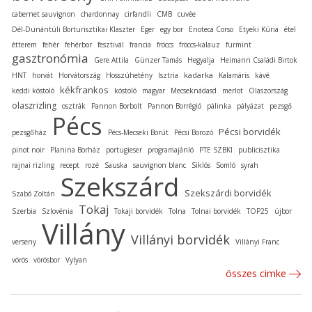
cabernet sauvignon
chardonnay
cirfandli
CMB
cuvée
Dél-Dunántúli Borturisztikai Klaszter
Eger
egy bor
Enoteca Corso
Etyeki Kúria
étel
étterem
fehér
fehérbor
fesztivál
francia
fröccs
fröccs-kalauz
furmint
gasztronómia
Gere Attila
Günzer Tamás
Hegyalja
Heimann Családi Birtok
kadarka
HNT
horvát
Horvátország
Hosszúhetény
Isztria
Kalamáris
kávé
kékfrankos
keddi kóstoló
kóstoló
magyar
Mecseknádasd
merlot
Olaszország
olaszrizling
osztrák
Pannon Borbolt
Pannon Borrégió
pálinka
pályázat
pezsgő
Pécs
Pécsi borvidék
pezsgőház
Pécs-Mecseki Borút
Pécsi Borozó
pinot noir
Planina Borház
portugieser
programajánló
PTE SZBKI
publicisztika
rajnai rizling
recept
rozé
Sauska
sauvignon blanc
Siklós
Somló
syrah
Szekszárd
Szekszárdi borvidék
Szabó Zoltán
Tokaj
Szerbia
Szlovénia
Tokaji borvidék
Tolna
Tolnai borvidék
TOP25
újbor
Villány
Villányi borvidék
verseny
Villányi Franc
vörös
vörösbor
Vylyan
összes cimke