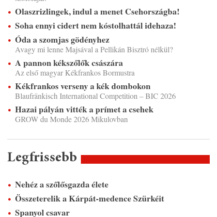
Olaszrizlingek, indul a menet Csehországba!
Soha ennyi cidert nem kóstolhattál idehaza!
Óda a szomjas gödényhez
Avagy mi lenne Majsával a Pellikán Bisztró nélkül?
A pannon kékszőlők császára
Az első magyar Kékfrankos Bormustra
Kékfrankos verseny a kék dombokon
Blaufränkisch International Competition – BIC 2026
Hazai pályán vitték a prímet a csehek
GROW du Monde 2026 Mikulovban
Legfrissebb
Nehéz a szőlősgazda élete
Összeterelik a Kárpát-medence Szürkéit
Spanyol csavar