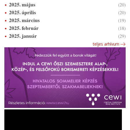
2025. május
(20)
2025. április
(20)
2025. március
(19)
2025. február
(18)
2025. január
(29)
teljes arhívum