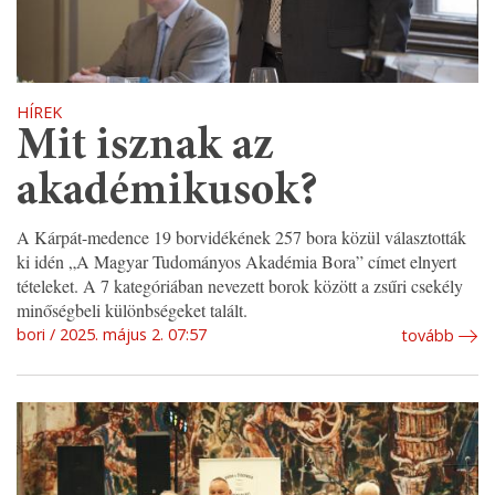
HÍREK
Mit isznak az
akadémikusok?
A Kárpát-medence 19 borvidékének 257 bora közül választották
ki idén „A Magyar Tudományos Akadémia Bora” címet elnyert
tételeket. A 7 kategóriában nevezett borok között a zsűri csekély
minőségbeli különbségeket talált.
bori
2025. május 2. 07:57
tovább