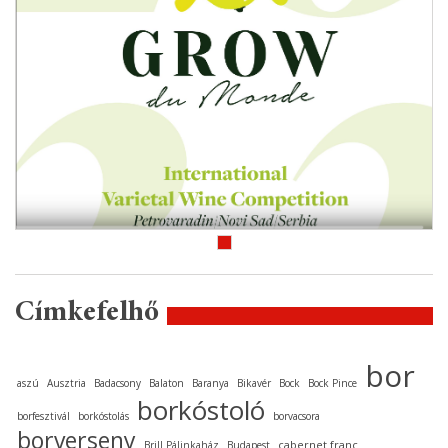
Címkefelhő
bor
aszú
Ausztria
Badacsony
Balaton
Baranya
Bikavér
Bock
Bock Pince
borkóstoló
borfesztivál
borkóstolás
borvacsora
borverseny
cabernet franc
Brill Pálinkaház
Budapest