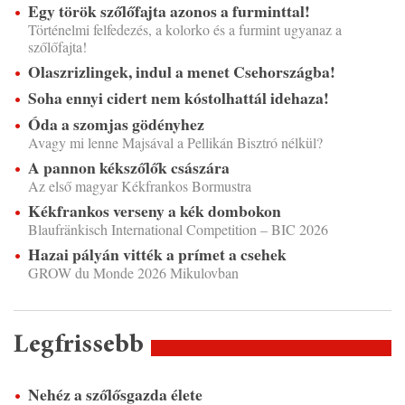
Egy török szőlőfajta azonos a furminttal!
Történelmi felfedezés, a kolorko és a furmint ugyanaz a
szőlőfajta!
Olaszrizlingek, indul a menet Csehországba!
Soha ennyi cidert nem kóstolhattál idehaza!
Óda a szomjas gödényhez
Avagy mi lenne Majsával a Pellikán Bisztró nélkül?
A pannon kékszőlők császára
Az első magyar Kékfrankos Bormustra
Kékfrankos verseny a kék dombokon
Blaufränkisch International Competition – BIC 2026
Hazai pályán vitték a prímet a csehek
GROW du Monde 2026 Mikulovban
Legfrissebb
Nehéz a szőlősgazda élete