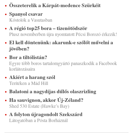
Összeterelik a Kárpát-medence Szürkéit
Spanyol csavar
Kóstolók a Vasutasban
A régió top25 bora – tizenötödször
Plusz novemberben újra nyomtatott Pécsi Borozó érkezik!
El kell döntenünk: akarunk-e szőlőt művelni a
jövőben?
Bor a tiltólistán?
Egyre több boros tartalomgyártó panaszkodik a Facebook
korlátozásaira
Akiért a harang szól
Terítéken a Mád Hill
Balatoni a nagydíjas dűlős olaszrizling
Ha sauvignon, akkor Új-Zéland?
Shed 530 Estate (Hawke’s Bay)
A folyton újragondolt Szekszárd
Látogatóban a Pósta Borháznál