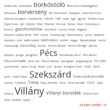
borkóstoló
borfesztivál
borkóstolás
Borkultúra Szabadegyetem
borverseny
cabernet franc
borvacsora
Brill Pálinkaház
Budapest
cabernet sauvignon
chardonnay
cirfandli
CMB
cuvée
Eger
egy bor
Enoteca Corso
Etyeki Kúria
étel
étterem
fehér
fehérbor
fesztivál
francia
fröccs
fröccs-kalauz
gasztronómia
furmint
Gere Attila
Günzer Tamás
Hegyalja
kadarka
Heimann Családi Birtok
HNT
horvát
Horvátország
Hosszúhetény
Isztria
kékfrankos
Kalamáris
kávé
keddi kóstoló
kóstoló
magyar
Mecseknádasd
merlot
olaszrizling
Olaszország
osztrák
Pannon Borbolt
Pannon Borrégió
pálinka
Pécs
pályázat
pezsgő
pezsgőház
Pécs-Mecseki Borút
Pécsi Borozó
Pécsi borvidék
pinot noir
Planina Borház
portugieser
programajánló
PTE SZBKI
publicisztika
rajnai rizling
recept
rozé
Sauska
sauvignon blanc
Siklós
Somló
Szekszárd
Szekszárdi borvidék
syrah
Szabó Zoltán
Tokaj
Szerbia
Szlovénia
Tokaji borvidék
Tolna
Tolnai borvidék
TOP25
újbor
Villány
Villányi borvidék
verseny
Villányi Franc
vörös
vörösbor
Vylyan
összes cimke