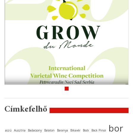
Címkefelhő
bor
aszú
Ausztria
Badacsony
Balaton
Baranya
Bikavér
Bock
Bock Pince