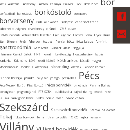
bor
aszú
Ausztria
Badacsony
Balaton
Baranya
Bikavér
Bock
Bock Pince
borkóstoló
F
borfesztivál
borkóstolás
borvacsora
borverseny
cabernet franc
Brill Pálinkaház
Budapest
cabernet sauvignon
chardonnay
cirfandli
CMB
cuvée
Ka
Dél-Dunántúli Borturisztikai Klaszter
Eger
egy bor
Enoteca Corso
Etyeki Kúria
étel
étterem
fehér
fehérbor
fesztivál
francia
fröccs
fröccs-kalauz
furmint
gasztronómia
Gere Attila
Günzer Tamás
Hegyalja
Heimann Családi Birtok
HNT
horvát
Horvátország
Hosszúhetény
Isztria
kékfrankos
kadarka
Kalamáris
kávé
keddi kóstoló
kóstoló
magyar
olaszrizling
Mecseknádasd
merlot
Olaszország
osztrák
Pannon Borbolt
Pécs
Pannon Borrégió
pálinka
pályázat
pezsgő
pezsgőház
Pécsi borvidék
Pécs-Mecseki Borút
Pécsi Borozó
pinot noir
Planina Borház
portugieser
programajánló
PTE SZBKI
publicisztika
rajnai rizling
recept
rozé
Sauska
sauvignon blanc
Siklós
Somló
syrah
Szabó Zoltán
Szekszárd
Szekszárdi borvidék
Szerbia
Szlovénia
Tokaj
Tokaji borvidék
Tolna
Tolnai borvidék
TOP25
újbor
verseny
Villány
Villányi borvidék