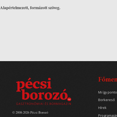
Alapértelmezett, formázott szöveg.
Főme
Mi így pont
Borkereső
Hírek
© 2008-2026 Pécsi Borozó
Programajá