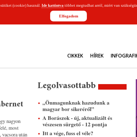
 sütiket (cookie) használ.
Ide kattintva
többet megtudhat arról, miért van szükségün
Elfogadom
CIKKEK
HÍREK
INFOGRAFI
Legolvasottabb
„Önmagunknak hazudunk a
abernet
magyar bor sikeréről”
A Borászok - új, aktualizált és
ogy nagyon
vészesen sürgető - 12 pontja
felé, most
Itt a vége, fuss el véle?
, vacsora után