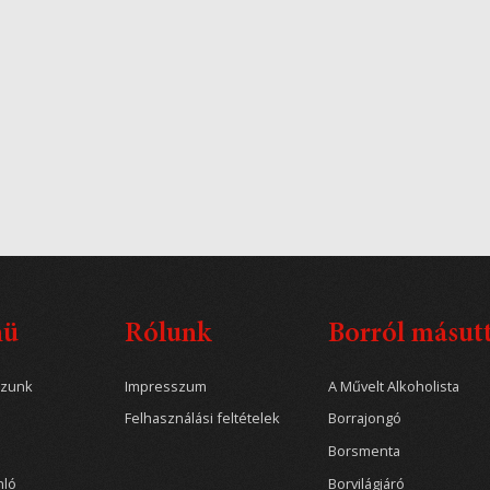
nü
Rólunk
Borról másut
ozunk
Impresszum
A Művelt Alkoholista
Felhasználási feltételek
Borrajongó
Borsmenta
nló
Borvilágjáró