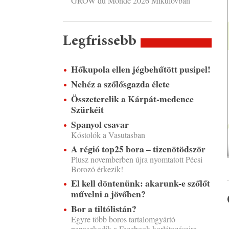
GROW du Monde 2026 Mikulovban
Legfrissebb
Hőkupola ellen jégbehűtött pusipel!
Nehéz a szőlősgazda élete
Összeterelik a Kárpát-medence
Szürkéit
Spanyol csavar
Kóstolók a Vasutasban
A régió top25 bora – tizenötödször
Plusz novemberben újra nyomtatott Pécsi
Borozó érkezik!
El kell döntenünk: akarunk-e szőlőt
művelni a jövőben?
Bor a tiltólistán?
Egyre több boros tartalomgyártó
panaszkodik a Facebook korlátozásaira