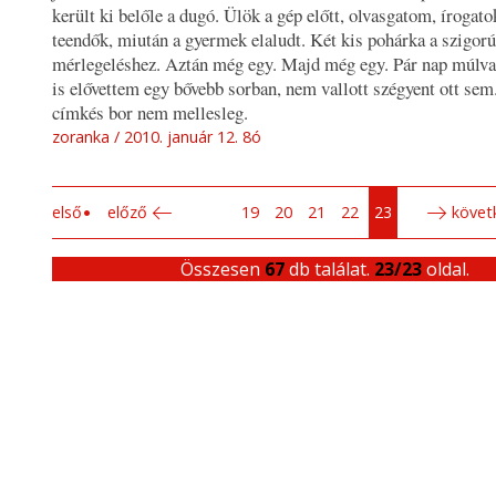
került ki belőle a dugó. Ülök a gép előtt, olvasgatom, írogatok
teendők, miután a gyermek elaludt. Két kis pohárka a szigorú
mérlegeléshez. Aztán még egy. Majd még egy. Pár nap múlva
is elővettem egy bővebb sorban, nem vallott szégyent ott sem
címkés bor nem mellesleg.
zoranka
2010. január 12. 8ó
első
előző
19
20
21
22
23
követ
Összesen
67
db találat.
23/23
oldal.