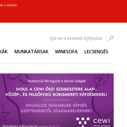
k a sütikre.
Írja be a keresett kifejezést
KÁK
MUNKATÁRSAK
WINESOFA
LECSENGÉS