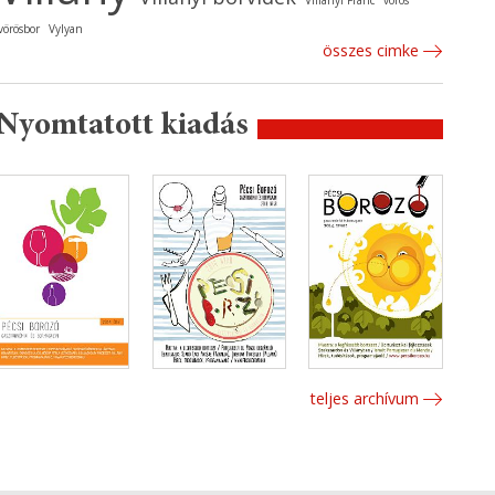
Villányi Franc
vörös
vörösbor
Vylyan
összes cimke
Nyomtatott kiadás
teljes archívum