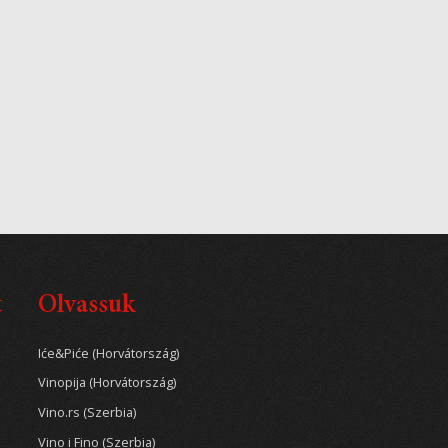
t
Olvassuk
Iće&Piće (Horvátország)
Vinopija (Horvátország)
Vino.rs (Szerbia)
Vino i Fino (Szerbia)