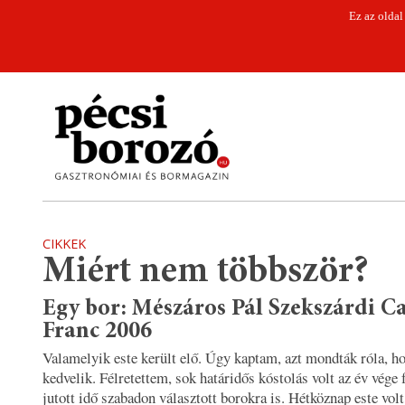
Ez az oldal
CIKKEK
Miért nem többször?
Egy bor: Mészáros Pál Szekszárdi C
Franc 2006
Valamelyik este került elő. Úgy kaptam, azt mondták róla, h
kedvelik. Félretettem, sok határidős kóstolás volt az év vége 
jutott idő szabadon választott borokra is. Hétköznap este volt