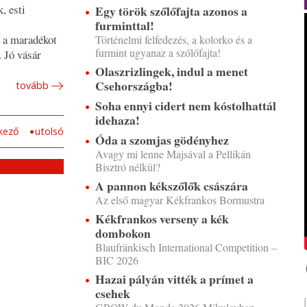
, esti
Egy török szőlőfajta azonos a
furminttal!
 a maradékot
Történelmi felfedezés, a kolorko és a
furmint ugyanaz a szőlőfajta!
. Jó vásár
Olaszrizlingek, indul a menet
Csehországba!
tovább
Soha ennyi cidert nem kóstolhattál
idehaza!
kező
utolsó
Óda a szomjas gödényhez
Avagy mi lenne Majsával a Pellikán
Bisztró nélkül?
A pannon kékszőlők császára
Az első magyar Kékfrankos Bormustra
Kékfrankos verseny a kék
dombokon
Blaufränkisch International Competition –
BIC 2026
Hazai pályán vitték a prímet a
csehek