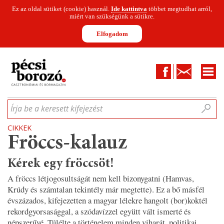
Ez az oldal sütiket (cookie) használ.
Ide kattintva
többet megtudhat arról,
miért van szükségünk a sütikre.
Elfogadom
Facebook
Kapcsolat
CIKKEK
HÍREK
INFOGRAFIKÁK
MUNKATÁRSAK
WINESOFA
LE
Írja be a keresett kifejezést
CIKKEK
Fröccs-kalauz
Kérek egy fröccsöt!
A fröccs létjogosultságát nem kell bizonygatni (Hamvas,
Krúdy és számtalan tekintély már megtette). Ez a bő másfél
évszázados, kifejezetten a magyar lélekre hangolt (bor)koktél
rekordgyorsasággal, a szódavízzel együtt vált ismerté és
népszerűvé. Túlélte a történelem minden viharát, politikai