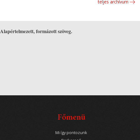
teljes archívum
Alapértelmezett, formázott szöveg.
Főmenü
Mi így pontozunk