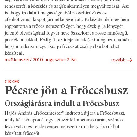
rendszerét, a közízlés és szájíz akármilyen megváltozását. Azt
is, hogy irodalmi magasságokból rosszhírűvé és az
alkoholizmus kispolgári jelképévé vált. Kikezdte, de meg nem
roppantotta a fröccs népszerűségét, hogy évekig (a lényegét
jelentő olcsóságánál fogva) neve összeforrt a rossz minőségű,
pocsék borokkal. Pedig itt az ideje annak (aki még nem tudná),
hogy mindenki megértse: jó fröccsöt csak jó borból lehet
készíteni.
mz&kenszei
2010. augusztus 2. 8ó
tovább
CIKKEK
Pécsre jön a Fröccsbusz
Országjárásra indult a Fröccsbusz
Hajós András „fröccsmester” indította útjára a Fröccsbuszt,
mely két hónapon át egy kétezer kilométeres túrán, számos
fesztiválon és rendezvényen népszerűsíti a helyi borokból
készített fröccsöt.