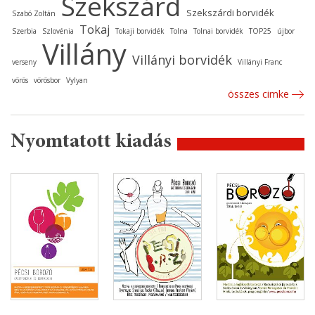
Szekszárd
Szekszárdi borvidék
Szabó Zoltán
Tokaj
Szerbia
Szlovénia
Tokaji borvidék
Tolna
Tolnai borvidék
TOP25
újbor
Villány
Villányi borvidék
verseny
Villányi Franc
vörös
vörösbor
Vylyan
összes cimke
Nyomtatott kiadás