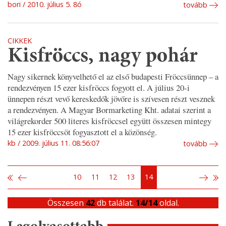
bori
2010. július 5. 8ó
tovább
CIKKEK
Kisfröccs, nagy pohár
Nagy sikernek könyvelhető el az első budapesti Fröccsünnep – a
rendezvényen 15 ezer kisfröccs fogyott el. A július 20-i
ünnepen részt vevő kereskedők jövőre is szívesen részt vesznek
a rendezvényen. A Magyar Bormarketing Kht. adatai szerint a
világrekorder 500 literes kisfröccsel együtt összesen mintegy
15 ezer kisfröccsöt fogyasztott el a közönség.
kb
2009. július 11. 08:56:07
tovább
10
11
12
13
14
Összesen
42
db találat.
14/14
oldal.