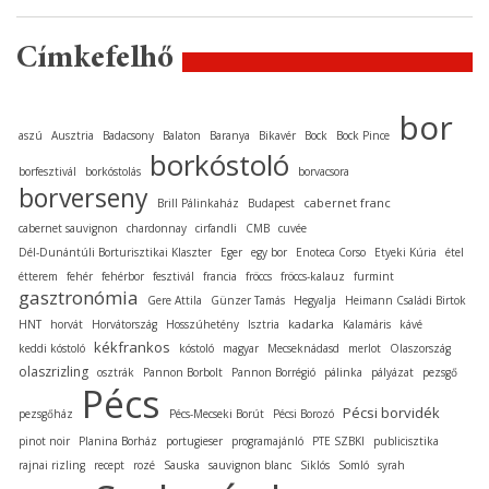
Címkefelhő
bor
aszú
Ausztria
Badacsony
Balaton
Baranya
Bikavér
Bock
Bock Pince
borkóstoló
borfesztivál
borkóstolás
borvacsora
borverseny
cabernet franc
Brill Pálinkaház
Budapest
cabernet sauvignon
chardonnay
cirfandli
CMB
cuvée
Dél-Dunántúli Borturisztikai Klaszter
Eger
egy bor
Enoteca Corso
Etyeki Kúria
étel
étterem
fehér
fehérbor
fesztivál
francia
fröccs
fröccs-kalauz
furmint
gasztronómia
Gere Attila
Günzer Tamás
Hegyalja
Heimann Családi Birtok
kadarka
HNT
horvát
Horvátország
Hosszúhetény
Isztria
Kalamáris
kávé
kékfrankos
keddi kóstoló
kóstoló
magyar
Mecseknádasd
merlot
Olaszország
olaszrizling
osztrák
Pannon Borbolt
Pannon Borrégió
pálinka
pályázat
pezsgő
Pécs
Pécsi borvidék
pezsgőház
Pécs-Mecseki Borút
Pécsi Borozó
pinot noir
Planina Borház
portugieser
programajánló
PTE SZBKI
publicisztika
rajnai rizling
recept
rozé
Sauska
sauvignon blanc
Siklós
Somló
syrah