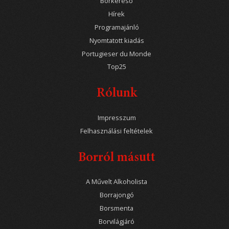
Borkereső
Hírek
Programajánló
Nyomtatott kiadás
Portugieser du Monde
Top25
Rólunk
Impresszum
Felhasználási feltételek
Borról másutt
A Művelt Alkoholista
Borrajongó
Borsmenta
Borvilágjáró