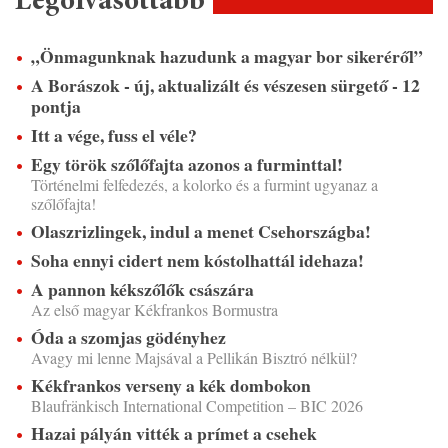
Legolvasottabb
„Önmagunknak hazudunk a magyar bor sikeréről”
A Borászok - új, aktualizált és vészesen sürgető - 12
pontja
Itt a vége, fuss el véle?
Egy török szőlőfajta azonos a furminttal!
Történelmi felfedezés, a kolorko és a furmint ugyanaz a
szőlőfajta!
Olaszrizlingek, indul a menet Csehországba!
Soha ennyi cidert nem kóstolhattál idehaza!
A pannon kékszőlők császára
Az első magyar Kékfrankos Bormustra
Óda a szomjas gödényhez
Avagy mi lenne Majsával a Pellikán Bisztró nélkül?
Kékfrankos verseny a kék dombokon
Blaufränkisch International Competition – BIC 2026
Hazai pályán vitték a prímet a csehek