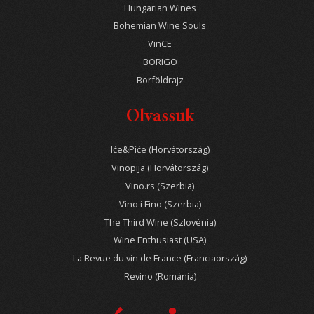
Hungarian Wines
Bohemian Wine Souls
VinCE
BORIGO
Borföldrajz
Olvassuk
Iće&Piće (Horvátország)
Vinopija (Horvátország)
Vino.rs (Szerbia)
Vino i Fino (Szerbia)
The Third Wine (Szlovénia)
Wine Enthusiast (USA)
La Revue du vin de France (Franciaország)
Revino (Románia)