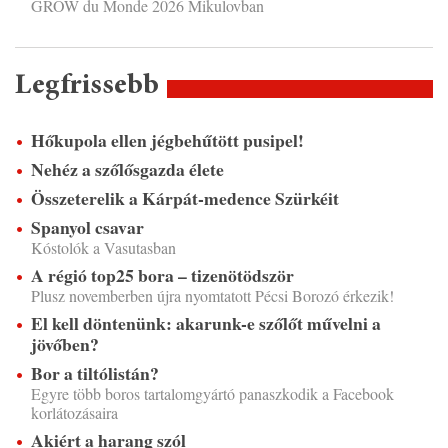
GROW du Monde 2026 Mikulovban
Legfrissebb
Hőkupola ellen jégbehűtött pusipel!
Nehéz a szőlősgazda élete
Összeterelik a Kárpát-medence Szürkéit
Spanyol csavar
Kóstolók a Vasutasban
A régió top25 bora – tizenötödször
Plusz novemberben újra nyomtatott Pécsi Borozó érkezik!
El kell döntenünk: akarunk-e szőlőt művelni a
jövőben?
Bor a tiltólistán?
Egyre több boros tartalomgyártó panaszkodik a Facebook
korlátozásaira
Akiért a harang szól