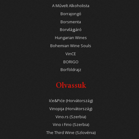
A Művelt Alkoholista
Borrajongó
Borsmenta
Borvilágjáró
Hungarian Wines
Bohemian Wine Souls
VinCE
BORIGO
Borföldrajz
Olvassuk
Iće&Piće (Horvátország)
Vinopija (Horvátország)
Vino.rs (Szerbia)
Vino i Fino (Szerbia)
The Third Wine (Szlovénia)