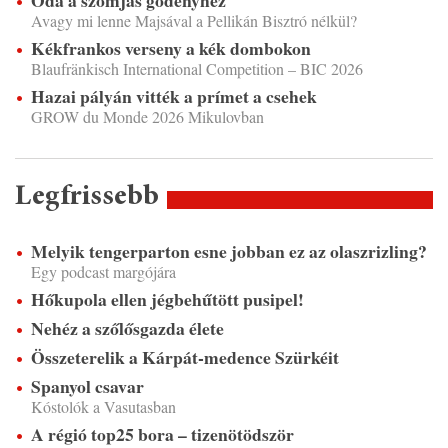
Avagy mi lenne Majsával a Pellikán Bisztró nélkül?
Kékfrankos verseny a kék dombokon
Blaufränkisch International Competition – BIC 2026
Hazai pályán vitték a prímet a csehek
GROW du Monde 2026 Mikulovban
Legfrissebb
Melyik tengerparton esne jobban ez az olaszrizling?
Egy podcast margójára
Hőkupola ellen jégbehűtött pusipel!
Nehéz a szőlősgazda élete
Összeterelik a Kárpát-medence Szürkéit
Spanyol csavar
Kóstolók a Vasutasban
A régió top25 bora – tizenötödször