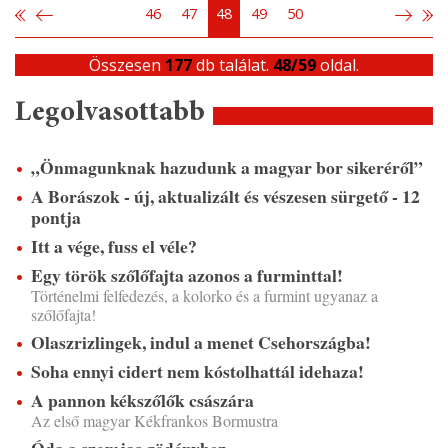
46
47
48
49
50
Összesen
177
db találat.
48/59
oldal.
Legolvasottabb
„Önmagunknak hazudunk a magyar bor sikeréről”
A Borászok - új, aktualizált és vészesen sürgető - 12
pontja
Itt a vége, fuss el véle?
Egy török szőlőfajta azonos a furminttal!
Történelmi felfedezés, a kolorko és a furmint ugyanaz a
szőlőfajta!
Olaszrizlingek, indul a menet Csehországba!
Soha ennyi cidert nem kóstolhattál idehaza!
A pannon kékszőlők császára
Az első magyar Kékfrankos Bormustra
Óda a szomjas gödényhez