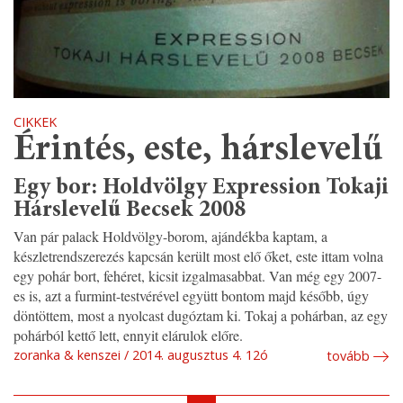
CIKKEK
Érintés, este, hárslevelű
Egy bor: Holdvölgy Expression Tokaji
Hárslevelű Becsek 2008
Van pár palack Holdvölgy-borom, ajándékba kaptam, a
készletrendszerezés kapcsán került most elő őket, este ittam volna
egy pohár bort, fehéret, kicsit izgalmasabbat. Van még egy 2007-
es is, azt a furmint-testvérével együtt bontom majd később, úgy
döntöttem, most a nyolcast dugóztam ki. Tokaj a pohárban, az egy
pohárból kettő lett, ennyit elárulok előre.
zoranka & kenszei
2014. augusztus 4. 12ó
tovább