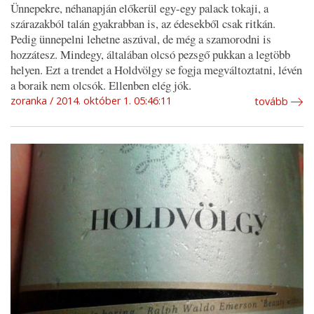
Ünnepekre, néhanapján előkerül egy-egy palack tokaji, a
szárazakból talán gyakrabban is, az édesekből csak ritkán.
Pedig ünnepelni lehetne aszúval, de még a szamorodni is
hozzátesz. Mindegy, általában olcsó pezsgő pukkan a legtöbb
helyen. Ezt a trendet a Holdvölgy se fogja megváltoztatni, lévén
a boraik nem olcsók. Ellenben elég jók.
zoranka
2014. október 1. 05:46:11
tovább