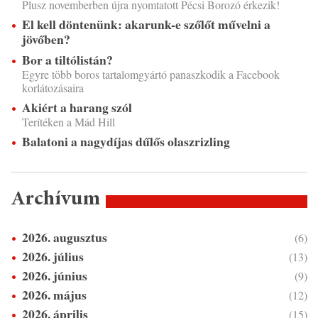
Plusz novemberben újra nyomtatott Pécsi Borozó érkezik!
El kell döntenünk: akarunk-e szőlőt művelni a
jövőben?
Bor a tiltólistán?
Egyre több boros tartalomgyártó panaszkodik a Facebook
korlátozásaira
Akiért a harang szól
Terítéken a Mád Hill
Balatoni a nagydíjas dűlős olaszrizling
Archívum
2026. augusztus
(6)
2026. július
(13)
2026. június
(9)
2026. május
(12)
2026. április
(15)