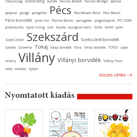
olaszrizling
Olaszország
osztrák
Pannon Borbolt
Pannon Borrégió
pálinka
Pécs
pályázat
pezsgő
pezsgőház
Pécs-Mecseki Borút
Pécsi Borozó
Pécsi borvidék
pinot noir
Planina Borház
portugieser
programajánló
PTE SZBKI
publicisztika
rajnai rizling
rozé
Sauska
sauvignon blanc
Siklós
Somló
syrah
Szekszárd
Szekszárdi borvidék
Szabó Zoltán
Tokaj
Szerbia
Szlovénia
Tokaji borvidék
Tolna
Tolnai borvidék
TOP25
újbor
Villány
Villányi borvidék
verseny
Villányi Franc
vörös
vörösbor
Vylyan
összes cimke
Nyomtatott kiadás