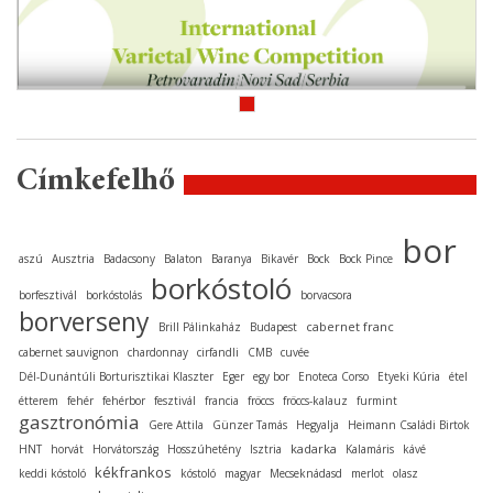
Címkefelhő
bor
aszú
Ausztria
Badacsony
Balaton
Baranya
Bikavér
Bock
Bock Pince
borkóstoló
borfesztivál
borkóstolás
borvacsora
borverseny
cabernet franc
Brill Pálinkaház
Budapest
cabernet sauvignon
chardonnay
cirfandli
CMB
cuvée
Dél-Dunántúli Borturisztikai Klaszter
Eger
egy bor
Enoteca Corso
Etyeki Kúria
étel
étterem
fehér
fehérbor
fesztivál
francia
fröccs
fröccs-kalauz
furmint
gasztronómia
Gere Attila
Günzer Tamás
Hegyalja
Heimann Családi Birtok
kadarka
HNT
horvát
Horvátország
Hosszúhetény
Isztria
Kalamáris
kávé
kékfrankos
keddi kóstoló
kóstoló
magyar
Mecseknádasd
merlot
olasz