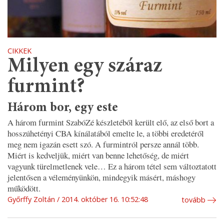
CIKKEK
Milyen egy száraz
furmint?
Három bor, egy este
A három furmint SzabóZé készletéből került elő, az első bort a
hosszúhetényi CBA kínálatából emelte le, a többi eredetéről
meg nem igazán esett szó. A furmintról persze annál több.
Miért is kedveljük, miért van benne lehetőség, de miért
vagyunk türelmetlenek vele… Ez a három tétel sem változtatott
jelentősen a véleményünkön, mindegyik másért, máshogy
működött.
Győrffy Zoltán
2014. október 16. 10:52:48
tovább