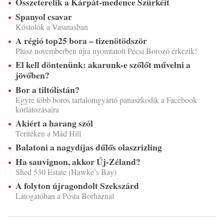
Összeterelik a Kárpát-medence Szürkéit
Spanyol csavar
Kóstolók a Vasutasban
A régió top25 bora – tizenötödször
Plusz novemberben újra nyomtatott Pécsi Borozó érkezik!
El kell döntenünk: akarunk-e szőlőt művelni a
jövőben?
Bor a tiltólistán?
Egyre több boros tartalomgyártó panaszkodik a Facebook
korlátozásaira
Akiért a harang szól
Terítéken a Mád Hill
Balatoni a nagydíjas dűlős olaszrizling
Ha sauvignon, akkor Új-Zéland?
Shed 530 Estate (Hawke’s Bay)
A folyton újragondolt Szekszárd
Látogatóban a Pósta Borháznál