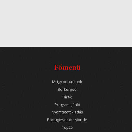
Főmenü
Mi így pontozunk
Borkereső
Hírek
Programajánló
Nyomtatott kiadás
Portugieser du Monde
Top25