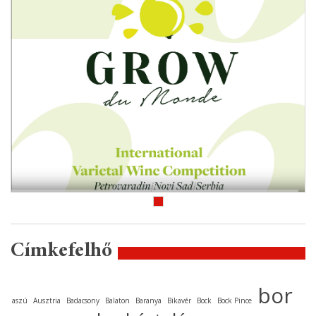
Címkefelhő
bor
aszú
Ausztria
Badacsony
Balaton
Baranya
Bikavér
Bock
Bock Pince