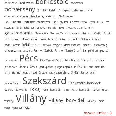
borkóstoló
borfesztivál
borkóstolás
borvacsora
borverseny
cabernet franc
Brill Pálinkaház
Budapest
cabernet sauvignon
chardonnay
cirfandli
CMB
cuvée
Dél-Dunántúli Borturisztikai Klaszter
Eger
egy bor
Enoteca Corso
Etyeki Kúria
étel
étterem
fehér
fehérbor
fesztivál
francia
fröccs
fröccs-kalauz
furmint
gasztronómia
Gere Attila
Günzer Tamás
Hegyalja
Heimann Családi Birtok
kadarka
HNT
horvát
Horvátország
Hosszúhetény
Isztria
Kalamáris
kávé
kékfrankos
keddi kóstoló
kóstoló
magyar
Mecseknádasd
merlot
Olaszország
olaszrizling
osztrák
Pannon Borbolt
Pannon Borrégió
pálinka
pályázat
pezsgő
Pécs
Pécsi borvidék
pezsgőház
Pécs-Mecseki Borút
Pécsi Borozó
pinot noir
Planina Borház
portugieser
programajánló
PTE SZBKI
publicisztika
rajnai rizling
recept
rozé
Sauska
sauvignon blanc
Siklós
Somló
syrah
Szekszárd
Szekszárdi borvidék
Szabó Zoltán
Tokaj
Szerbia
Szlovénia
Tokaji borvidék
Tolna
Tolnai borvidék
TOP25
újbor
Villány
Villányi borvidék
verseny
Villányi Franc
vörös
vörösbor
Vylyan
összes cimke