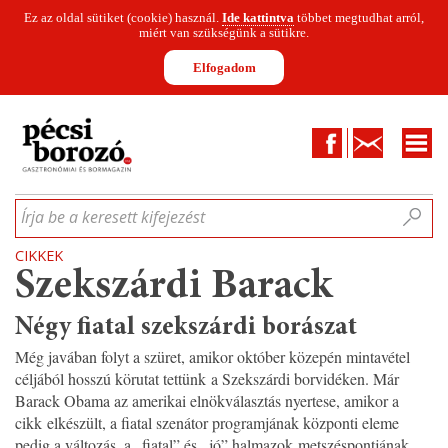
Ez az oldal sütiket (cookie) használ.
Ide kattintva
többet megtudhat arról,
miért van szükségünk a sütikre.
Elfogadom
Facebook
Kapcsolat
CIKKEK
HÍREK
INFOGRAFIKÁK
MUNKATÁRSAK
WINESOFA
LE
Írja be a keresett kifejezést
CIKKEK
Szekszárdi Barack
Négy fiatal szekszárdi borászat
Még javában folyt a szüret, amikor október közepén mintavétel
céljából hosszú körutat tettünk a Szekszárdi borvidéken. Már
Barack Obama az amerikai elnökválasztás nyertese, amikor a
cikk elkészült, a fiatal szenátor programjának központi eleme
pedig a változás, a „fiatal” és „jó” halmazok metszéspontjának