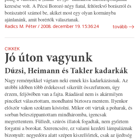
keresése volt. A Pécsi Borozó négy fiatal, feltörekvő borászról és
borászatról számol be, akiket most egy olyan kormányba
ajánlanánk, amit borértők választanak.
Radics M. Péter
2008. december 19. 15:36:24
tovább
CIKKEK
Jó úton vagyunk
Dúzsi, Heimann és Takler kadarkák
Nagy reményekkel vágtam neki ennek kis kadarkázásnak. Az
utóbbi időben több érdekessel sikerült összefutnom, úgy
érzem, feljövőben van a fajta. Ráadásul nem is akármilyen
pincéket választottam, mondhatni biztosra mentem. Ilyenkor
először vakon szoktam kóstolni. Mikor ott vártak a poharak, és
sorban beleszippantottam mindháromba, igencsak
megrettentem. Fülledt, szúrós illatok fogadtak, nem győztem
forgatni a borokat. Szerencsére, ez valami kezdeti lámpaláznak
bizonyult: negyedóra alatt szépen kiszellőztek, csak az ijedtség