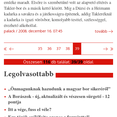
emléke maradt. Elsőre is szembetűnő volt az alapvető eltérés a
Takler-bor és a másik kettő között. Míg a Dúzsi és a Heimann
kadarka a savakra és a játékosságra építenek, addig Takleréknál
a kadarka is igazi vörösbor, komolyabb testtel, szélességgel,
érezhető alkohollal.
palack
2008. december 16. 07:45
tovább
35
36
37
38
39
Összesen
116
db találat.
39/39
oldal.
Legolvasottabb
„Önmagunknak hazudunk a magyar bor sikeréről”
A Borászok - új, aktualizált és vészesen sürgető - 12
pontja
Itt a vége, fuss el véle?
Egy török szőlőfajta azonos a furminttal!