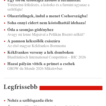
Történelmi felfedezés, a kolorko és a furmint ugyanaz a
szőlőfajta!
Olaszrizlingek, indul a menet Csehországba!
Soha ennyi cidert nem kóstolhattál idehaza!
Óda a szomjas gödényhez
Avagy mi lenne Majsával a Pellikán Bisztró nélkül?
A pannon kékszőlők császára
Az első magyar Kékfrankos Bormustra
Kékfrankos verseny a kék dombokon
Blaufränkisch International Competition – BIC 2026
Hazai pályán vitték a prímet a csehek
GROW du Monde 2026 Mikulovban
Legfrissebb
Nehéz a szőlősgazda élete