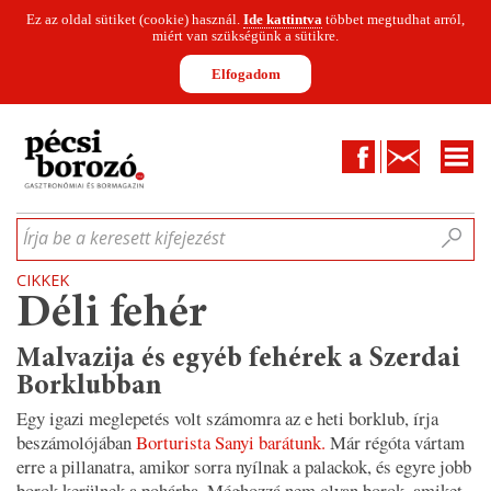
Ez az oldal sütiket (cookie) használ.
Ide kattintva
többet megtudhat arról,
miért van szükségünk a sütikre.
Elfogadom
Facebook
Kapcsolat
CIKKEK
HÍREK
INFOGRAFIKÁK
MUNKATÁRSAK
WINESOFA
LE
Írja be a keresett kifejezést
CIKKEK
Déli fehér
Malvazija és egyéb fehérek a Szerdai
Borklubban
Egy igazi meglepetés volt számomra az e heti borklub, írja
beszámolójában
Borturista Sanyi barátunk.
Már régóta vártam
erre a pillanatra, amikor sorra nyílnak a palackok, és egyre jobb
borok kerülnek a pohárba. Méghozzá nem olyan borok, amiket