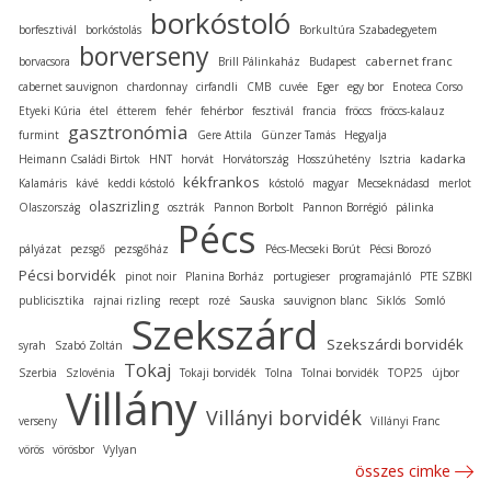
borkóstoló
borfesztivál
borkóstolás
Borkultúra Szabadegyetem
borverseny
cabernet franc
borvacsora
Brill Pálinkaház
Budapest
cabernet sauvignon
chardonnay
cirfandli
CMB
cuvée
Eger
egy bor
Enoteca Corso
Etyeki Kúria
étel
étterem
fehér
fehérbor
fesztivál
francia
fröccs
fröccs-kalauz
gasztronómia
furmint
Gere Attila
Günzer Tamás
Hegyalja
kadarka
Heimann Családi Birtok
HNT
horvát
Horvátország
Hosszúhetény
Isztria
kékfrankos
Kalamáris
kávé
keddi kóstoló
kóstoló
magyar
Mecseknádasd
merlot
olaszrizling
Olaszország
osztrák
Pannon Borbolt
Pannon Borrégió
pálinka
Pécs
pályázat
pezsgő
pezsgőház
Pécs-Mecseki Borút
Pécsi Borozó
Pécsi borvidék
pinot noir
Planina Borház
portugieser
programajánló
PTE SZBKI
publicisztika
rajnai rizling
recept
rozé
Sauska
sauvignon blanc
Siklós
Somló
Szekszárd
Szekszárdi borvidék
syrah
Szabó Zoltán
Tokaj
Szerbia
Szlovénia
Tokaji borvidék
Tolna
Tolnai borvidék
TOP25
újbor
Villány
Villányi borvidék
verseny
Villányi Franc
vörös
vörösbor
Vylyan
összes cimke