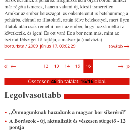
már régóta ismerek, hanem valami új, kicsit ismeretlen.
Amikor az ember beleszagol, és önkéntelenül is belehümmög a
pohárba, elámul az illatoktól, aztán félve belekortyol, mert ilyen
illatok után csak remélni meri az ember, hogy hozzá méltó íz
következik, és igen! És ott van! Ez a bor nem más, mint az
isztriai félsziget fő fajtája, a malvazija (malvázia).
borturista
2009. június 17. 09:02:29
tovább
12
13
14
15
16
Összesen
46
db találat.
16/16
oldal.
Legolvasottabb
„Önmagunknak hazudunk a magyar bor sikeréről”
A Borászok - új, aktualizált és vészesen sürgető - 12
pontja