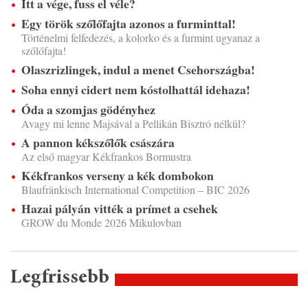
Itt a vége, fuss el véle?
Egy török szőlőfajta azonos a furminttal!
Történelmi felfedezés, a kolorko és a furmint ugyanaz a
szőlőfajta!
Olaszrizlingek, indul a menet Csehországba!
Soha ennyi cidert nem kóstolhattál idehaza!
Óda a szomjas gödényhez
Avagy mi lenne Majsával a Pellikán Bisztró nélkül?
A pannon kékszőlők császára
Az első magyar Kékfrankos Bormustra
Kékfrankos verseny a kék dombokon
Blaufränkisch International Competition – BIC 2026
Hazai pályán vitték a prímet a csehek
GROW du Monde 2026 Mikulovban
Legfrissebb