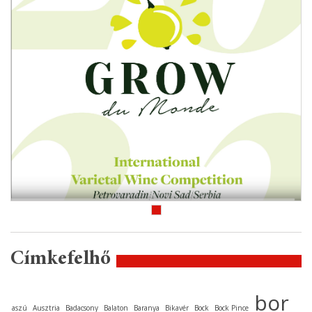
Címkefelhő
bor
aszú
Ausztria
Badacsony
Balaton
Baranya
Bikavér
Bock
Bock Pince