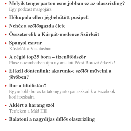
Melyik tengerparton esne jobban ez az olaszrizling?
Egy podcast margójára
Hőkupola ellen jégbehűtött pusipel!
Nehéz a szőlősgazda élete
Összeterelik a Kárpát-medence Szürkéit
Spanyol csavar
Kóstolók a Vasutasban
A régió top25 bora – tizenötödször
Plusz novemberben újra nyomtatott Pécsi Borozó érkezik!
El kell döntenünk: akarunk-e szőlőt művelni a
jövőben?
Bor a tiltólistán?
Egyre több boros tartalomgyártó panaszkodik a Facebook
korlátozásaira
Akiért a harang szól
Terítéken a Mád Hill
Balatoni a nagydíjas dűlős olaszrizling