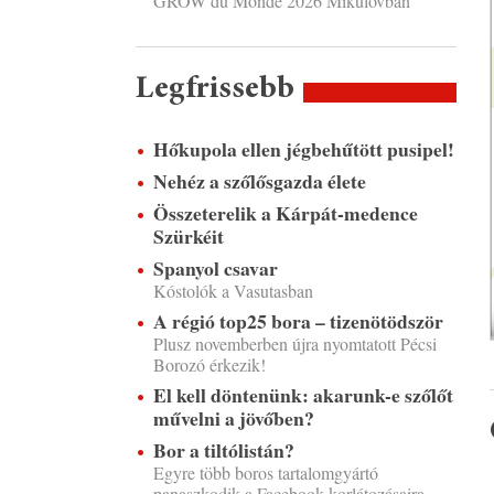
GROW du Monde 2026 Mikulovban
Legfrissebb
Hőkupola ellen jégbehűtött pusipel!
Nehéz a szőlősgazda élete
Összeterelik a Kárpát-medence
Szürkéit
Spanyol csavar
Kóstolók a Vasutasban
A régió top25 bora – tizenötödször
Plusz novemberben újra nyomtatott Pécsi
Borozó érkezik!
El kell döntenünk: akarunk-e szőlőt
művelni a jövőben?
Bor a tiltólistán?
Egyre több boros tartalomgyártó
panaszkodik a Facebook korlátozásaira