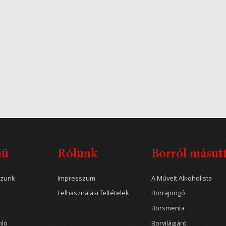
nü
Rólunk
Borról másut
ozunk
Impresszum
A Művelt Alkoholista
Felhasználási feltételek
Borrajongó
Borsmenta
nló
Borvilágjáró