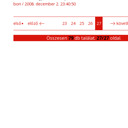
bori
2008. december 2. 23:40:50
első
előző
23
24
25
26
27
követ
Összesen
79
db találat.
27/27
oldal.