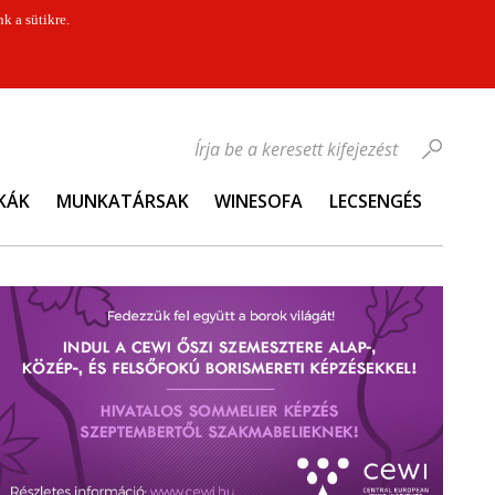
k a sütikre.
Írja be a keresett kifejezést
KÁK
MUNKATÁRSAK
WINESOFA
LECSENGÉS