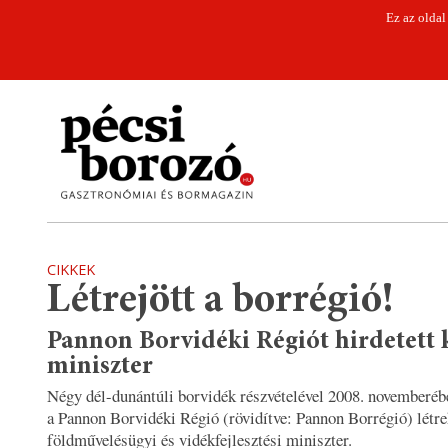
Ez az oldal
CIKKEK
Létrejött a borrégió!
Pannon Borvidéki Régiót hirdetett k
miniszter
Négy dél-dunántúli borvidék részvételével 2008. novemberébe
a Pannon Borvidéki Régió (rövidítve: Pannon Borrégió) létre
földművelésügyi és vidékfejlesztési miniszter.