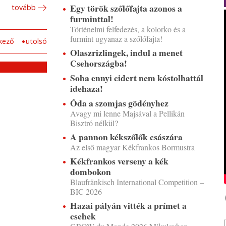
Egy török szőlőfajta azonos a
tovább
furminttal!
Történelmi felfedezés, a kolorko és a
furmint ugyanaz a szőlőfajta!
kező
utolsó
Olaszrizlingek, indul a menet
Csehországba!
Soha ennyi cidert nem kóstolhattál
idehaza!
Óda a szomjas gödényhez
Avagy mi lenne Majsával a Pellikán
Bisztró nélkül?
A pannon kékszőlők császára
Az első magyar Kékfrankos Bormustra
Kékfrankos verseny a kék
dombokon
Blaufränkisch International Competition –
BIC 2026
Hazai pályán vitték a prímet a
csehek