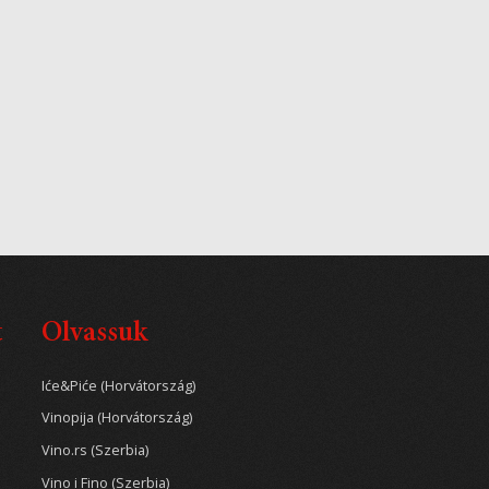
t
Olvassuk
Iće&Piće (Horvátország)
Vinopija (Horvátország)
Vino.rs (Szerbia)
Vino i Fino (Szerbia)