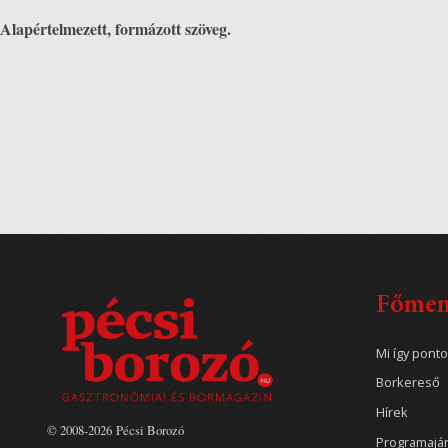
Alapértelmezett, formázott szöveg.
Főme
Mi így pont
Borkereső
Hírek
© 2008-2026 Pécsi Borozó
Programajá