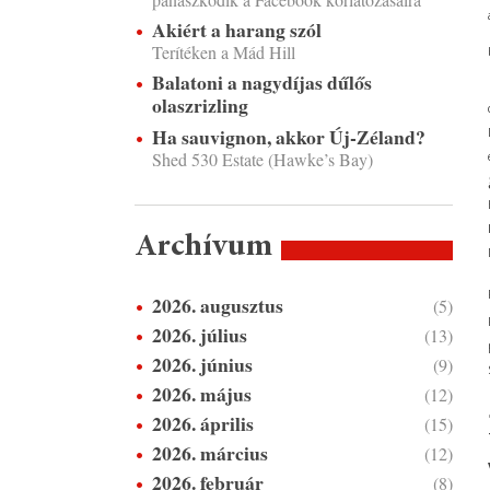
Akiért a harang szól
Terítéken a Mád Hill
Balatoni a nagydíjas dűlős
olaszrizling
Ha sauvignon, akkor Új-Zéland?
Shed 530 Estate (Hawke’s Bay)
Archívum
2026. augusztus
(5)
2026. július
(13)
2026. június
(9)
2026. május
(12)
2026. április
(15)
2026. március
(12)
2026. február
(8)