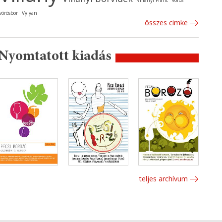
Villányi Franc
vörös
vörösbor
Vylyan
összes cimke
Nyomtatott kiadás
teljes archívum