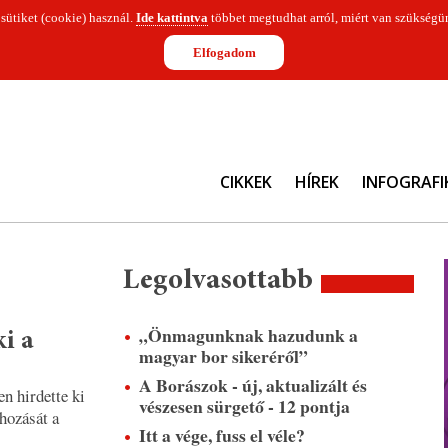
 sütiket (cookie) használ.
Ide kattintva
többet megtudhat arról, miért van szükségün
Elfogadom
CIKKEK
HÍREK
INFOGRAFI
Legolvasottabb
„Önmagunknak hazudunk a
i a
magyar bor sikeréről”
A Borászok - új, aktualizált és
n hirdette ki
vészesen sürgető - 12 pontja
hozását a
Itt a vége, fuss el véle?