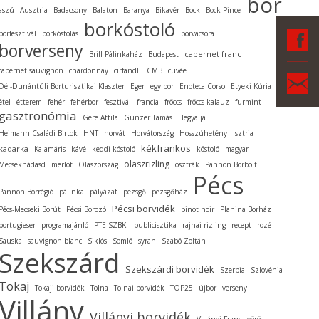
bor
aszú
Ausztria
Badacsony
Balaton
Baranya
Bikavér
Bock
Bock Pince
borkóstoló
F
borfesztivál
borkóstolás
borvacsora
borverseny
cabernet franc
Brill Pálinkaház
Budapest
cabernet sauvignon
chardonnay
cirfandli
CMB
cuvée
Ka
Dél-Dunántúli Borturisztikai Klaszter
Eger
egy bor
Enoteca Corso
Etyeki Kúria
étel
étterem
fehér
fehérbor
fesztivál
francia
fröccs
fröccs-kalauz
furmint
gasztronómia
Gere Attila
Günzer Tamás
Hegyalja
Heimann Családi Birtok
HNT
horvát
Horvátország
Hosszúhetény
Isztria
kékfrankos
kadarka
Kalamáris
kávé
keddi kóstoló
kóstoló
magyar
olaszrizling
Mecseknádasd
merlot
Olaszország
osztrák
Pannon Borbolt
Pécs
Pannon Borrégió
pálinka
pályázat
pezsgő
pezsgőház
Pécsi borvidék
Pécs-Mecseki Borút
Pécsi Borozó
pinot noir
Planina Borház
portugieser
programajánló
PTE SZBKI
publicisztika
rajnai rizling
recept
rozé
Sauska
sauvignon blanc
Siklós
Somló
syrah
Szabó Zoltán
Szekszárd
Szekszárdi borvidék
Szerbia
Szlovénia
Tokaj
Tokaji borvidék
Tolna
Tolnai borvidék
TOP25
újbor
verseny
Villány
Villányi borvidék