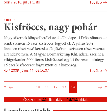
bori
2010. július 5. 8ó
tovább
CIKKEK
Kisfröccs, nagy pohár
Nagy sikernek könyvelhető el az első budapesti Fröccsünnep – a
rendezvényen 15 ezer kisfröccs fogyott el. A július 20-i
ünnepen részt vevő kereskedők jövőre is szívesen részt vesznek
a rendezvényen. A Magyar Bormarketing Kht. adatai szerint a
világrekorder 500 literes kisfröccsel együtt összesen mintegy
15 ezer kisfröccsöt fogyasztott el a közönség.
kb
2009. július 11. 08:56:07
tovább
10
11
12
13
14
Összesen
42
db találat.
14/14
oldal.