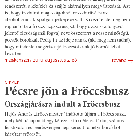
rendszerét, a közízlés és szájíz akármilyen megváltozását. Azt
is, hogy irodalmi magasságokból rosszhírűvé és az
alkoholizmus kispolgári jelképévé vált. Kikezdte, de meg nem
roppantotta a fröccs népszerűségét, hogy évekig (a lényegét
jelentő olcsóságánál fogva) neve összeforrt a rossz minőségű,
pocsék borokkal. Pedig itt az ideje annak (aki még nem tudná),
hogy mindenki megértse: jó fröccsöt csak jó borból lehet
készíteni.
mz&kenszei
2010. augusztus 2. 8ó
tovább
CIKKEK
Pécsre jön a Fröccsbusz
Országjárásra indult a Fröccsbusz
Hajós András „fröccsmester” indította útjára a Fröccsbuszt,
mely két hónapon át egy kétezer kilométeres túrán, számos
fesztiválon és rendezvényen népszerűsíti a helyi borokból
készített fröccsöt.