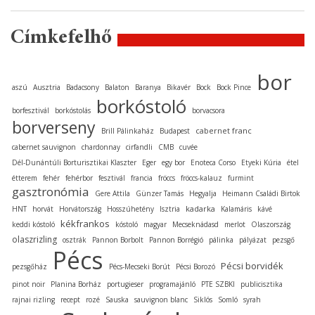
Címkefelhő
bor
aszú
Ausztria
Badacsony
Balaton
Baranya
Bikavér
Bock
Bock Pince
borkóstoló
borfesztivál
borkóstolás
borvacsora
borverseny
cabernet franc
Brill Pálinkaház
Budapest
cabernet sauvignon
chardonnay
cirfandli
CMB
cuvée
Dél-Dunántúli Borturisztikai Klaszter
Eger
egy bor
Enoteca Corso
Etyeki Kúria
étel
étterem
fehér
fehérbor
fesztivál
francia
fröccs
fröccs-kalauz
furmint
gasztronómia
Gere Attila
Günzer Tamás
Hegyalja
Heimann Családi Birtok
kadarka
HNT
horvát
Horvátország
Hosszúhetény
Isztria
Kalamáris
kávé
kékfrankos
keddi kóstoló
kóstoló
magyar
Mecseknádasd
merlot
Olaszország
olaszrizling
osztrák
Pannon Borbolt
Pannon Borrégió
pálinka
pályázat
pezsgő
Pécs
Pécsi borvidék
pezsgőház
Pécs-Mecseki Borút
Pécsi Borozó
pinot noir
Planina Borház
portugieser
programajánló
PTE SZBKI
publicisztika
rajnai rizling
recept
rozé
Sauska
sauvignon blanc
Siklós
Somló
syrah