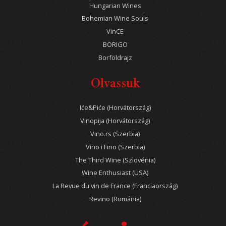
Hungarian Wines
Bohemian Wine Souls
VinCE
BORIGO
Borföldrajz
Olvassuk
Iće&Piće (Horvátország)
Vinopija (Horvátország)
Vino.rs (Szerbia)
Vino i Fino (Szerbia)
The Third Wine (Szlovénia)
Wine Enthusiast (USA)
La Revue du vin de France (Franciaország)
Revino (Románia)