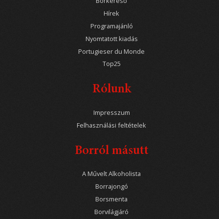
Borkereső
Hírek
Programajánló
Nyomtatott kiadás
Portugieser du Monde
Top25
Rólunk
Impresszum
Felhasználási feltételek
Borról másutt
A Művelt Alkoholista
Borrajongó
Borsmenta
Borvilágjáró