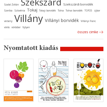
Szekszárd
Szekszárdi borvidék
Szabó Zoltán
Tokaj
Szerbia
Szlovénia
Tokaji borvidék
Tolna
Tolnai borvidék
TOP25
újbor
Villány
Villányi borvidék
verseny
Villányi Franc
vörös
vörösbor
Vylyan
összes cimke
Nyomtatott kiadás