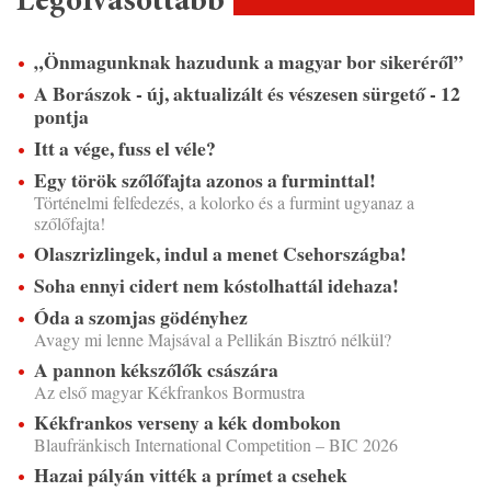
Legolvasottabb
„Önmagunknak hazudunk a magyar bor sikeréről”
A Borászok - új, aktualizált és vészesen sürgető - 12
pontja
Itt a vége, fuss el véle?
Egy török szőlőfajta azonos a furminttal!
Történelmi felfedezés, a kolorko és a furmint ugyanaz a
szőlőfajta!
Olaszrizlingek, indul a menet Csehországba!
Soha ennyi cidert nem kóstolhattál idehaza!
Óda a szomjas gödényhez
Avagy mi lenne Majsával a Pellikán Bisztró nélkül?
A pannon kékszőlők császára
Az első magyar Kékfrankos Bormustra
Kékfrankos verseny a kék dombokon
Blaufränkisch International Competition – BIC 2026
Hazai pályán vitték a prímet a csehek