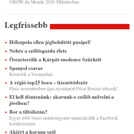
GROW du Monde 2026 Mikulovban
Legfrissebb
Hőkupola ellen jégbehűtött pusipel!
Nehéz a szőlősgazda élete
Összeterelik a Kárpát-medence Szürkéit
Spanyol csavar
Kóstolók a Vasutasban
A régió top25 bora – tizenötödször
Plusz novemberben újra nyomtatott Pécsi Borozó érkezik!
El kell döntenünk: akarunk-e szőlőt művelni a
jövőben?
Bor a tiltólistán?
Egyre több boros tartalomgyártó panaszkodik a Facebook
korlátozásaira
Akiért a harang szól