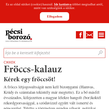
Ez az oldal sütiket (cookie) használ.
Ide kattintva
többet megtudhat arról,
miért van szükségünk a sütikre.
Elfogadom
Facebook
Kapcsolat
CIKKEK
HÍREK
INFOGRAFIKÁK
MUNKATÁRSAK
WINESOFA
LE
Írja be a keresett kifejezést
CIKKEK
Fröccs-kalauz
Kérek egy fröccsöt!
A fröccs létjogosultságát nem kell bizonygatni (Hamvas,
Krúdy és számtalan tekintély már megtette). Ez a bő másfél
évszázados, kifejezetten a magyar lélekre hangolt (bor)koktél
rekordgyorsasággal, a szódavízzel együtt vált ismerté és
népszerűvé. Túlélte a történelem minden viharát, politikai