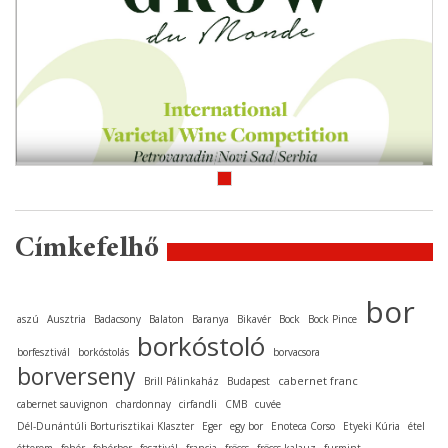
Címkefelhő
bor
aszú
Ausztria
Badacsony
Balaton
Baranya
Bikavér
Bock
Bock Pince
borkóstoló
borfesztivál
borkóstolás
borvacsora
borverseny
cabernet franc
Brill Pálinkaház
Budapest
cabernet sauvignon
chardonnay
cirfandli
CMB
cuvée
Dél-Dunántúli Borturisztikai Klaszter
Eger
egy bor
Enoteca Corso
Etyeki Kúria
étel
étterem
fehér
fehérbor
fesztivál
francia
fröccs
fröccs-kalauz
furmint