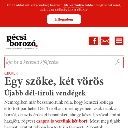
Ez az oldal sütiket (cookie) használ.
Ide kattintva
többet megtudhat arról,
miért van szükségünk a sütikre.
Elfogadom
Facebook
Kapcsolat
CIKKEK
HÍREK
INFOGRAFIKÁK
MUNKATÁRSAK
WINESOFA
LE
Írja be a keresett kifejezést
CIKKEK
Egy szőke, két vörös
Újabb dél-tiroli vendégek
Nemrégiben már beszámoltunk róla, hogy kenszei kolléga
eltöltött pár hetet Dél-Tirolban, mert ugye nem csak írunk a
borról, de az is érdekel bennünket, ahogy készül, szóval amint
csapra is vertünk két bort
hazajött, rögvest
. Most meg újabb
hármat, ezúttal többen kóstoltuk a termést. A pontok