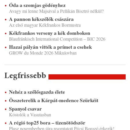
Óda a szomjas gödényhez
Avagy mi lenne Majsával a Pellikán Bisztró nélkül?
A pannon kékszőlők császára
Az első magyar Kékfrankos Bormustra
Kékfrankos verseny a kék dombokon
Blaufränkisch International Competition – BIC 2026
Hazai pályán vitték a prímet a csehek
GROW du Monde 2026 Mikulovban
Legfrissebb
Nehéz a szőlősgazda élete
Összeterelik a Kárpát-medence Szürkéit
Spanyol csavar
Kóstolók a Vasutasban
A régió top25 bora – tizenötödször
Plusz novemberben újra nyomtatott Pécsi Borozó érkezik!