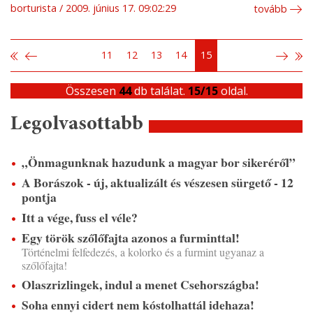
borturista
2009. június 17. 09:02:29
tovább
11
12
13
14
15
Összesen
44
db találat.
15/15
oldal.
Legolvasottabb
„Önmagunknak hazudunk a magyar bor sikeréről”
A Borászok - új, aktualizált és vészesen sürgető - 12
pontja
Itt a vége, fuss el véle?
Egy török szőlőfajta azonos a furminttal!
Történelmi felfedezés, a kolorko és a furmint ugyanaz a
szőlőfajta!
Olaszrizlingek, indul a menet Csehországba!
Soha ennyi cidert nem kóstolhattál idehaza!