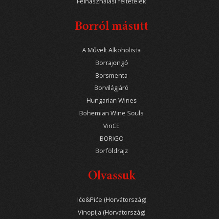
Felhasználási feltételek
Borról másutt
A Művelt Alkoholista
Borrajongó
Borsmenta
Borvilágjáró
Hungarian Wines
Bohemian Wine Souls
VinCE
BORIGO
Borföldrajz
Olvassuk
Iće&Piće (Horvátország)
Vinopija (Horvátország)