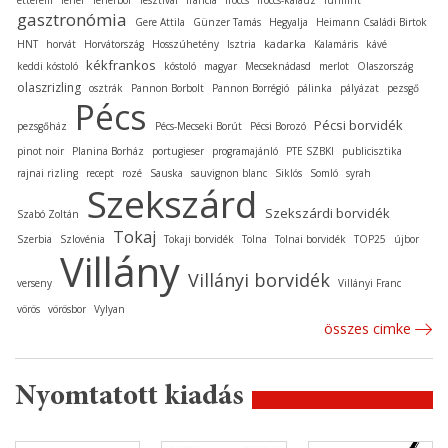
gasztronómia
Gere Attila
Günzer Tamás
Hegyalja
Heimann Családi Birtok
kadarka
HNT
horvát
Horvátország
Hosszúhetény
Isztria
Kalamáris
kávé
kékfrankos
keddi kóstoló
kóstoló
magyar
Mecseknádasd
merlot
Olaszország
olaszrizling
osztrák
Pannon Borbolt
Pannon Borrégió
pálinka
pályázat
pezsgő
Pécs
Pécsi borvidék
pezsgőház
Pécs-Mecseki Borút
Pécsi Borozó
pinot noir
Planina Borház
portugieser
programajánló
PTE SZBKI
publicisztika
rajnai rizling
recept
rozé
Sauska
sauvignon blanc
Siklós
Somló
syrah
Szekszárd
Szekszárdi borvidék
Szabó Zoltán
Tokaj
Szerbia
Szlovénia
Tokaji borvidék
Tolna
Tolnai borvidék
TOP25
újbor
Villány
Villányi borvidék
verseny
Villányi Franc
vörös
vörösbor
Vylyan
összes cimke
Nyomtatott kiadás