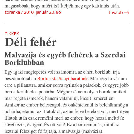
magasabbak, hogy miért is? Ítéljék meg egy kattintás után.
zoranka
2010. január 20. 8ó
tovább
CIKKEK
Déli fehér
Malvazija és egyéb fehérek a Szerdai
Borklubban
Egy igazi meglepetés volt számomra az e heti borklub, írja
beszámolójában
Borturista Sanyi barátunk.
Már régóta vártam
erre a pillanatra, amikor sorra nyílnak a palackok, és egyre jobb
borok kerülnek a pohárba. Méghozzá nem olyan borok, amiket
már régóta ismerek, hanem valami új, kicsit ismeretlen.
Amikor az ember beleszagol, és önkéntelenül is belehümmög a
pohárba, elámul az illatoktól, aztán félve belekortyol, mert ilyen
illatok után csak remélni meri az ember, hogy hozzá méltó íz
következik, és igen! És ott van! Ez a bor nem más, mint az
isztriai félsziget fő fajtája, a malvazija (malvázia).