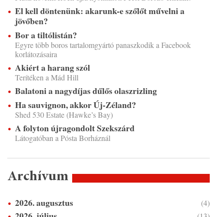
El kell döntenünk: akarunk-e szőlőt művelni a
jövőben?
Bor a tiltólistán?
Egyre több boros tartalomgyártó panaszkodik a Facebook
korlátozásaira
Akiért a harang szól
Terítéken a Mád Hill
Balatoni a nagydíjas dűlős olaszrizling
Ha sauvignon, akkor Új-Zéland?
Shed 530 Estate (Hawke’s Bay)
A folyton újragondolt Szekszárd
Látogatóban a Pósta Borháznál
Archívum
2026. augusztus
(4)
2026. július
(13)