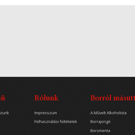
nü
Rólunk
Borról másut
ozunk
Impresszum
A Művelt Alkoholista
Felhasználási feltételek
Borrajongó
Borsmenta