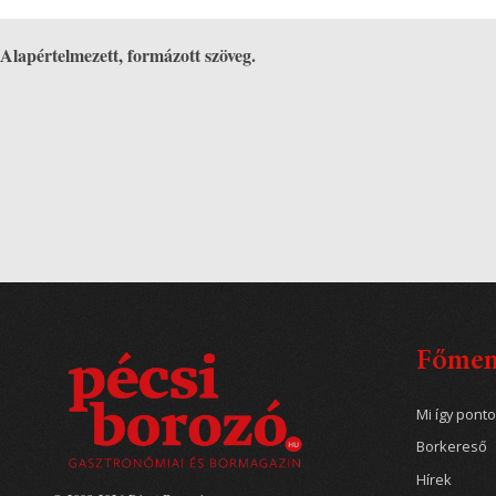
Alapértelmezett, formázott szöveg.
Főme
Mi így pont
Borkereső
Hírek