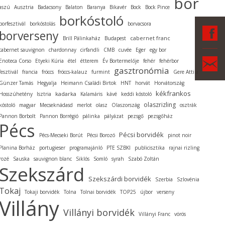
bor
aszú
Ausztria
Badacsony
Balaton
Baranya
Bikavér
Bock
Bock Pince
borkóstoló
borfesztivál
borkóstolás
borvacsora
F
borverseny
cabernet franc
Brill Pálinkaház
Budapest
cabernet sauvignon
chardonnay
cirfandli
CMB
cuvée
Eger
egy bor
Ka
Enoteca Corso
Etyeki Kúria
étel
étterem
Év Bortermelője
fehér
fehérbor
gasztronómia
fesztivál
francia
fröccs
fröccs-kalauz
furmint
Gere Attila
Günzer Tamás
Hegyalja
Heimann Családi Birtok
HNT
horvát
Horvátország
kékfrankos
kadarka
Hosszúhetény
Isztria
Kalamáris
kávé
keddi kóstoló
olaszrizling
kóstoló
magyar
Mecseknádasd
merlot
olasz
Olaszország
osztrák
Pannon Borbolt
Pannon Borrégió
pálinka
pályázat
pezsgő
pezsgőház
Pécs
Pécsi borvidék
Pécs-Mecseki Borút
Pécsi Borozó
pinot noir
Planina Borház
portugieser
programajánló
PTE SZBKI
publicisztika
rajnai rizling
rozé
Sauska
sauvignon blanc
Siklós
Somló
syrah
Szabó Zoltán
Szekszárd
Szekszárdi borvidék
Szerbia
Szlovénia
Tokaj
Tokaji borvidék
Tolna
Tolnai borvidék
TOP25
újbor
verseny
Villány
Villányi borvidék
Villányi Franc
vörös