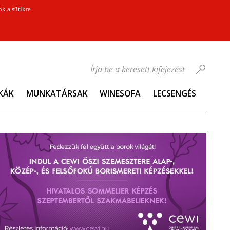
k a sütikre.
Írja be a keresett kifejezést
KÁK
MUNKATÁRSAK
WINESOFA
LECSENGÉS