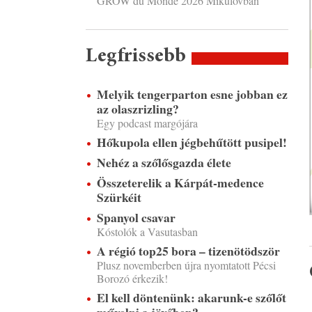
GROW du Monde 2026 Mikulovban
Legfrissebb
Melyik tengerparton esne jobban ez
az olaszrizling?
Egy podcast margójára
Hőkupola ellen jégbehűtött pusipel!
Nehéz a szőlősgazda élete
Összeterelik a Kárpát-medence
Szürkéit
Spanyol csavar
Kóstolók a Vasutasban
A régió top25 bora – tizenötödször
Plusz novemberben újra nyomtatott Pécsi
Borozó érkezik!
El kell döntenünk: akarunk-e szőlőt