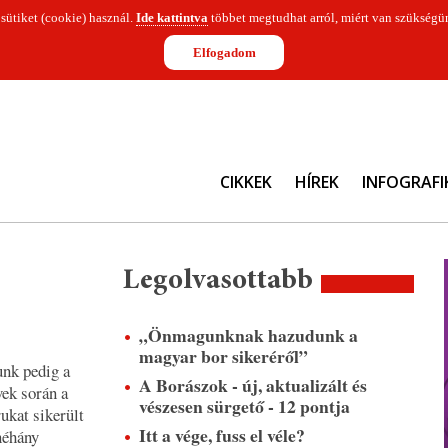
 sütiket (cookie) használ.
Ide kattintva
többet megtudhat arról, miért van szükségün
Elfogadom
CIKKEK
HÍREK
INFOGRAFI
Legolvasottabb
„Önmagunknak hazudunk a
magyar bor sikeréről”
unk pedig a
A Borászok - új, aktualizált és
vek során a
vészesen sürgető - 12 pontja
ukat sikerült
Itt a vége, fuss el véle?
néhány