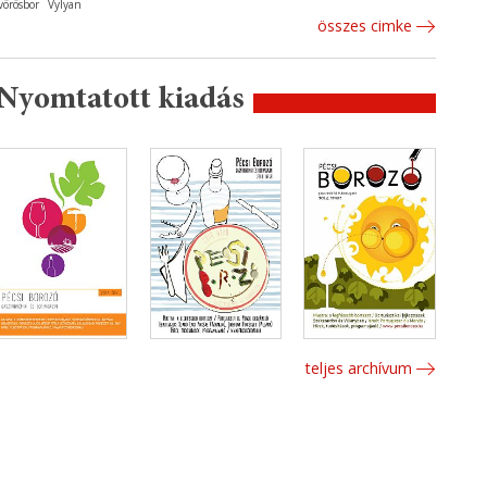
vörösbor
Vylyan
összes cimke
Nyomtatott kiadás
teljes archívum