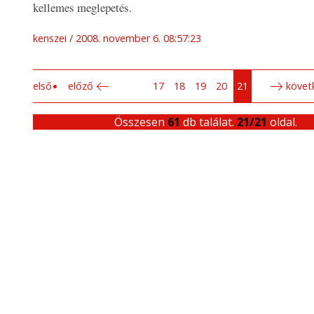
kellemes meglepetés.
kenszei
2008. november 6. 08:57:23
első
előző
17
18
19
20
21
követ
Összesen
61
db találat.
21/21
oldal.