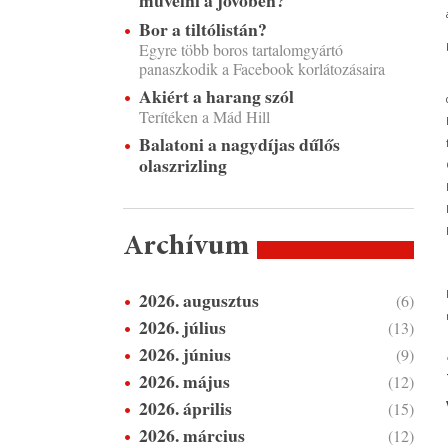
művelni a jövőben?
Bor a tiltólistán?
Egyre több boros tartalomgyártó
panaszkodik a Facebook korlátozásaira
Akiért a harang szól
Terítéken a Mád Hill
Balatoni a nagydíjas dűlős
olaszrizling
Archívum
2026. augusztus
(6)
2026. július
(13)
2026. június
(9)
2026. május
(12)
2026. április
(15)
2026. március
(12)