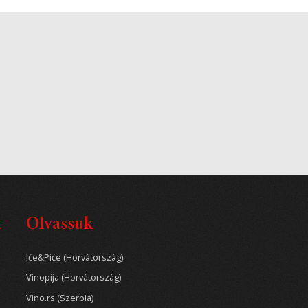
t
Olvassuk
Iće&Piće (Horvátország)
Vinopija (Horvátország)
Vino.rs (Szerbia)