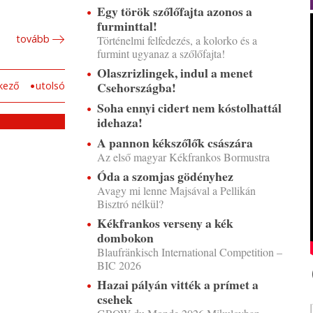
Egy török szőlőfajta azonos a
furminttal!
tovább
Történelmi felfedezés, a kolorko és a
furmint ugyanaz a szőlőfajta!
Olaszrizlingek, indul a menet
Csehországba!
kező
utolsó
Soha ennyi cidert nem kóstolhattál
idehaza!
A pannon kékszőlők császára
Az első magyar Kékfrankos Bormustra
Óda a szomjas gödényhez
Avagy mi lenne Majsával a Pellikán
Bisztró nélkül?
Kékfrankos verseny a kék
dombokon
Blaufränkisch International Competition –
BIC 2026
Hazai pályán vitték a prímet a
csehek