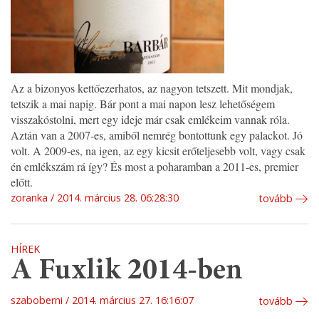
Az a bizonyos kettőezerhatos, az nagyon tetszett. Mit mondjak,
tetszik a mai napig. Bár pont a mai napon lesz lehetőségem
visszakóstolni, mert egy ideje már csak emlékeim vannak róla.
Aztán van a 2007-es, amiből nemrég bontottunk egy palackot. Jó
volt. A 2009-es, na igen, az egy kicsit erőteljesebb volt, vagy csak
én emlékszám rá így? És most a poharamban a 2011-es, premier
előtt.
zoranka
2014. március 28. 06:28:30
tovább
HÍREK
A Fuxlik 2014-ben
szaboberni
2014. március 27. 16:16:07
tovább