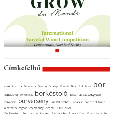
Címkefelhő
bor
aszú
Ausztria
Badacsony
Balaton
Baranya
Bikavér
Bock
Bock Pince
borkóstoló
borfesztivál
borkóstolás
Borkultúra Szabadegyetem
borverseny
cabernet franc
borvacsora
Brill Pálinkaház
Budapest
cabernet sauvignon
chardonnay
cirfandli
CMB
cuvée
Dél-Dunántúli Borturisztikai Klaszter
Eger
egy bor
Enoteca Corso
Etyeki Kúria
étel