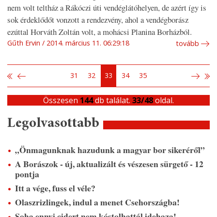
nem volt teltház a Rákóczi úti vendéglátóhelyen, de azért így is
sok érdeklődőt vonzott a rendezvény, ahol a vendégborász
ezúttal Horváth Zoltán volt, a mohácsi Planina Borházból.
Gűth Ervin
2014. március 11. 06:29:18
tovább
31
32
33
34
35
Összesen
144
db találat.
33/48
oldal.
Legolvasottabb
„Önmagunknak hazudunk a magyar bor sikeréről”
A Borászok - új, aktualizált és vészesen sürgető - 12
pontja
Itt a vége, fuss el véle?
Olaszrizlingek, indul a menet Csehországba!
Soha ennyi cidert nem kóstolhattál idehaza!