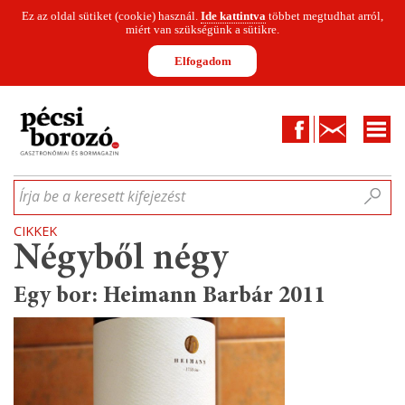
Ez az oldal sütiket (cookie) használ.
Ide kattintva
többet megtudhat arról,
miért van szükségünk a sütikre.
Elfogadom
Facebook
Kapcsolat
CIKKEK
HÍREK
INFOGRAFIKÁK
MUNKATÁRSAK
WINESOFA
LE
Írja be a keresett kifejezést
CIKKEK
Négyből négy
Egy bor: Heimann Barbár 2011