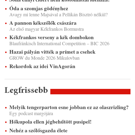
Óda a szomjas gödényhez
Avagy mi lenne Majsával a Pellikán Bisztró nélkül?
A pannon kékszőlők császára
Az első magyar Kékfrankos Bormustra
Kékfrankos verseny a kék dombokon
Blaufränkisch International Competition – BIC 2026
Hazai pályán vitték a prímet a csehek
GROW du Monde 2026 Mikulovban
Rekordok az idei VinAgorán
Legfrissebb
Melyik tengerparton esne jobban ez az olaszrizling?
Egy podcast margójára
Hőkupola ellen jégbehűtött pusipel!
Nehéz a szőlősgazda élete