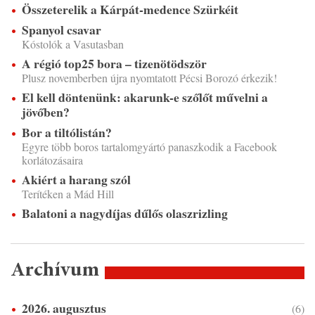
Összeterelik a Kárpát-medence Szürkéit
Spanyol csavar
Kóstolók a Vasutasban
A régió top25 bora – tizenötödször
Plusz novemberben újra nyomtatott Pécsi Borozó érkezik!
El kell döntenünk: akarunk-e szőlőt művelni a
jövőben?
Bor a tiltólistán?
Egyre több boros tartalomgyártó panaszkodik a Facebook
korlátozásaira
Akiért a harang szól
Terítéken a Mád Hill
Balatoni a nagydíjas dűlős olaszrizling
Archívum
2026. augusztus
(6)