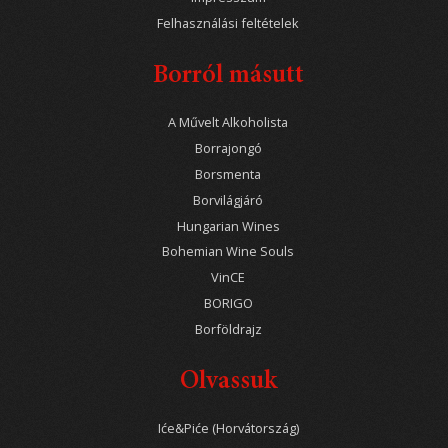
Felhasználási feltételek
Borról másutt
A Művelt Alkoholista
Borrajongó
Borsmenta
Borvilágjáró
Hungarian Wines
Bohemian Wine Souls
VinCE
BORIGO
Borföldrajz
Olvassuk
Iće&Piće (Horvátország)