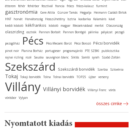
étterem
fehér
fehérbor
fesztivál
francia
fröccs
fröccs-kalauz
furmint
gasztronómia
Gere Attila
Günzer Tamás
Hegyalja
Heimann Családi Birtok
kadarka
HNT
horvát
Horvátország
Hosszúhetény
Isztria
Kalamáris
kávé
kékfrankos
keddi kóstoló
kóstoló
magyar
Mecseknádasd
merlot
Olaszország
olaszrizling
osztrák
Pannon Borbolt
Pannon Borrégió
pálinka
pályázat
pezsgő
Pécs
Pécsi borvidék
pezsgőház
Pécs-Mecseki Borút
Pécsi Borozó
pinot noir
Planina Borház
portugieser
programajánló
PTE SZBKI
publicisztika
rajnai rizling
rozé
Sauska
sauvignon blanc
Siklós
Somló
syrah
Szabó Zoltán
Szekszárd
Szekszárdi borvidék
Szerbia
Szlovénia
Tokaj
Tokaji borvidék
Tolna
Tolnai borvidék
TOP25
újbor
verseny
Villány
Villányi borvidék
Villányi Franc
vörös
vörösbor
Vylyan
összes cimke
Nyomtatott kiadás