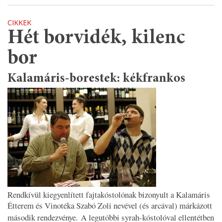
CIKKEK
Hét borvidék, kilenc
bor
Kalamáris-borestek: kékfrankos
Rendkívül kiegyenlített fajtakóstolónak bizonyult a Kalamáris
Étterem és Vinotéka Szabó Zoli nevével (és arcával) márkázott
második rendezvénye.
A legutóbbi syrah-kóstolóval ellentétben