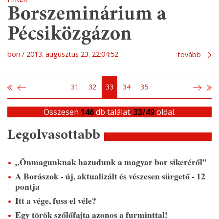
Borszeminárium a
Pécsiközgázon
bori
2013. augusztus 23. 22:04:52
tovább
31
32
33
34
35
Összesen
146
db találat.
33/49
oldal.
Legolvasottabb
„Önmagunknak hazudunk a magyar bor sikeréről”
A Borászok - új, aktualizált és vészesen sürgető - 12
pontja
Itt a vége, fuss el véle?
Egy török szőlőfajta azonos a furminttal!