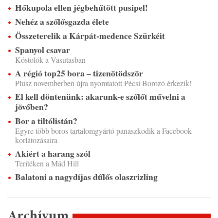
Hőkupola ellen jégbehűtött pusipel!
Nehéz a szőlősgazda élete
Összeterelik a Kárpát-medence Szürkéit
Spanyol csavar
Kóstolók a Vasutasban
A régió top25 bora – tizenötödször
Plusz novemberben újra nyomtatott Pécsi Borozó érkezik!
El kell döntenünk: akarunk-e szőlőt művelni a
jövőben?
Bor a tiltólistán?
Egyre több boros tartalomgyártó panaszkodik a Facebook
korlátozásaira
Akiért a harang szól
Terítéken a Mád Hill
Balatoni a nagydíjas dűlős olaszrizling
Archívum