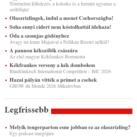
Történelmi felfedezés, a kolorko és a furmint ugyanaz a
szőlőfajta!
Olaszrizlingek, indul a menet Csehországba!
Soha ennyi cidert nem kóstolhattál idehaza!
Óda a szomjas gödényhez
Avagy mi lenne Majsával a Pellikán Bisztró nélkül?
A pannon kékszőlők császára
Az első magyar Kékfrankos Bormustra
Kékfrankos verseny a kék dombokon
Blaufränkisch International Competition – BIC 2026
Hazai pályán vitték a prímet a csehek
GROW du Monde 2026 Mikulovban
Legfrissebb
Melyik tengerparton esne jobban ez az olaszrizling?
Egy podcast margójára