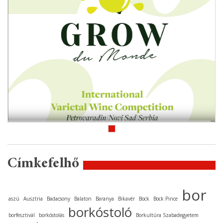
Címkefelhő
bor
aszú
Ausztria
Badacsony
Balaton
Baranya
Bikavér
Bock
Bock Pince
borkóstoló
borfesztivál
borkóstolás
Borkultúra Szabadegyetem