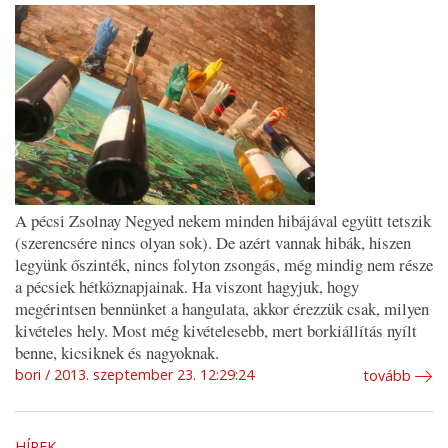
A pécsi Zsolnay Negyed nekem minden hibájával együtt tetszik
(szerencsére nincs olyan sok). De azért vannak hibák, hiszen
legyünk őszinték, nincs folyton zsongás, még mindig nem része
a pécsiek hétköznapjainak. Ha viszont hagyjuk, hogy
megérintsen bennünket a hangulata, akkor érezzük csak, milyen
kivételes hely. Most még kivételesebb, mert borkiállítás nyílt
benne, kicsiknek és nagyoknak.
bori
2013. szeptember 23. 12:29:24
tovább
HÍREK