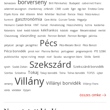
borverseny
cabernet franc
borvacsora
Brill Pálinkaház
Budapest
cabernet sauvignon
chardonnay
cirfandli
CMB
cuvée
Eger
egy bor
Enoteca Corso
Etyeki Kúria
étel
étterem
fehér
fehérbor
fesztivál
francia
fröccs
fröccs-kalauz
gasztronómia
furmint
Gere Attila
Günzer Tamás
Hegyalja
kadarka
Heimann Családi Birtok
HNT
horvát
Horvátország
Hosszúhetény
Isztria
kékfrankos
Kalamáris
kávé
keddi kóstoló
kóstoló
magyar
Mecseknádasd
merlot
olaszrizling
Olaszország
osztrák
Pannon Borbolt
Pannon Borrégió
pálinka
Pécs
pályázat
pezsgő
pezsgőház
Pécs-Mecseki Borút
Pécsi Borozó
Pécsi borvidék
pinot noir
Planina Borház
portugieser
programajánló
PTE SZBKI
publicisztika
rajnai rizling
recept
rozé
Sauska
sauvignon blanc
Siklós
Somló
Szekszárd
Szekszárdi borvidék
syrah
Szabó Zoltán
Tokaj
Szerbia
Szlovénia
Tokaji borvidék
Tolna
Tolnai borvidék
TOP25
újbor
Villány
Villányi borvidék
verseny
Villányi Franc
vörös
vörösbor
Vylyan
összes cimke