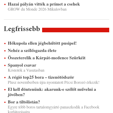
Hazai pályán vitték a prímet a csehek
GROW du Monde 2026 Mikulovban
Legfrissebb
Hőkupola ellen jégbehűtött pusipel!
Nehéz a szőlősgazda élete
Összeterelik a Kárpát-medence Szürkéit
Spanyol csavar
Kóstolók a Vasutasban
A régió top25 bora – tizenötödször
Plusz novemberben újra nyomtatott Pécsi Borozó érkezik!
El kell döntenünk: akarunk-e szőlőt művelni a
jövőben?
Bor a tiltólistán?
Egyre több boros tartalomgyártó panaszkodik a Facebook
korlátozásaira