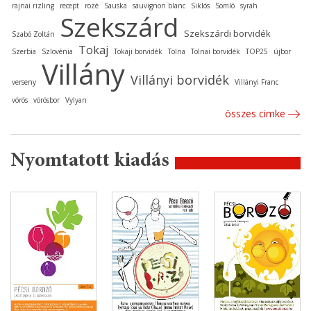
rajnai rizling
recept
rozé
Sauska
sauvignon blanc
Siklós
Somló
syrah
Szekszárd
Szekszárdi borvidék
Szabó Zoltán
Tokaj
Szerbia
Szlovénia
Tokaji borvidék
Tolna
Tolnai borvidék
TOP25
újbor
Villány
Villányi borvidék
verseny
Villányi Franc
vörös
vörösbor
Vylyan
összes cimke
Nyomtatott kiadás