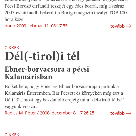
Pécsi Borozó cirfandli tesztjét egy édes borral, míg a száraz
2007-es cirfandli bekerült a Borigo magazin tavalyi TOP 100
bora közé.
bori
2009. február 11. 08:17:55
tovább
CIKKEK
Dél(-tirol)i tél
Ebner-borvacsora a pécsi
Kalamárisban
Bő két hete, hogy Ebner és Ebner borvacsoráján jártunk a
Kalamáris Étteremben. Bár Pécsett és környékén még tart a
Déli Tél, most egy beszámoló erejéig mi a „dél-tiroli télbe”
vágyunk vissza .
Radics M. Péter
2008. december 8. 17:26:25
tovább
CIKKEK