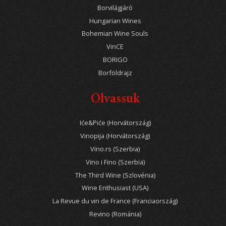
Borvilágjáró
Hungarian Wines
Bohemian Wine Souls
VinCE
BORIGO
Borföldrajz
Olvassuk
Iće&Piće (Horvátország)
Vinopija (Horvátország)
Vino.rs (Szerbia)
Vino i Fino (Szerbia)
The Third Wine (Szlovénia)
Wine Enthusiast (USA)
La Revue du vin de France (Franciaország)
Revino (Románia)