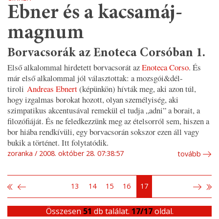
Ebner és a kacsamáj-
magnum
Borvacsorák az Enoteca Corsóban 1.
Első alkalommal hirdetett borvacsorát az
Enoteca Corso
. És
már első alkalommal jól választottak: a mozsgói&dél-
tiroli
Andreas Ebnert
(képünkön) hívták meg, aki azon túl,
hogy izgalmas borokat hozott, olyan személyiség, aki
szimpatikus akcentusával remekül el tudja „adni” a borait, a
filozófiáját. És ne feledkezzünk meg az ételsorról sem, hiszen a
bor hiába rendkívüli, egy borvacsorán sokszor ezen áll vagy
bukik a történet. Itt folytatódik.
zoranka
2008. október 28. 07:38:57
tovább
13
14
15
16
17
Összesen
51
db találat.
17/17
oldal.