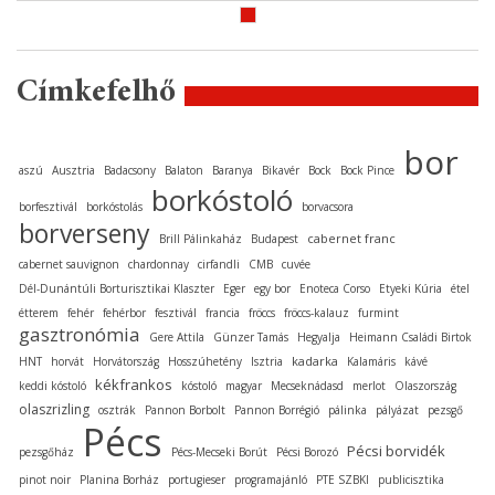
Címkefelhő
bor
aszú
Ausztria
Badacsony
Balaton
Baranya
Bikavér
Bock
Bock Pince
borkóstoló
borfesztivál
borkóstolás
borvacsora
borverseny
cabernet franc
Brill Pálinkaház
Budapest
cabernet sauvignon
chardonnay
cirfandli
CMB
cuvée
Dél-Dunántúli Borturisztikai Klaszter
Eger
egy bor
Enoteca Corso
Etyeki Kúria
étel
étterem
fehér
fehérbor
fesztivál
francia
fröccs
fröccs-kalauz
furmint
gasztronómia
Gere Attila
Günzer Tamás
Hegyalja
Heimann Családi Birtok
kadarka
HNT
horvát
Horvátország
Hosszúhetény
Isztria
Kalamáris
kávé
kékfrankos
keddi kóstoló
kóstoló
magyar
Mecseknádasd
merlot
Olaszország
olaszrizling
osztrák
Pannon Borbolt
Pannon Borrégió
pálinka
pályázat
pezsgő
Pécs
Pécsi borvidék
pezsgőház
Pécs-Mecseki Borút
Pécsi Borozó
pinot noir
Planina Borház
portugieser
programajánló
PTE SZBKI
publicisztika