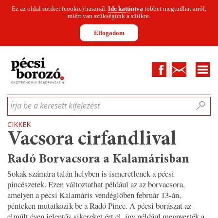
Ez az oldal sütiket (cookie) használ.
Ide kattintva
többet megtudhat arról,
miért van szükségünk a sütikre.
Elfogadom
Facebook
Kapcsolat
CIKKEK
HÍREK
INFOGRAFIKÁK
MUNKATÁRSAK
WINESOFA
LE
Írja be a keresett kifejezést
CIKKEK
Vacsora cirfandlival
Radó Borvacsora a Kalamárisban
Sokak számára talán helyben is ismeretlenek a pécsi
pincészetek. Ezen változtathat például az az borvacsora,
amelyen a pécsi Kalamáris vendéglőben február 13-án,
pénteken mutatkozik be a Radó Pince. A pécsi borászat az
elmúlt éven jelentős sikereket ért el, így például megnyerték a