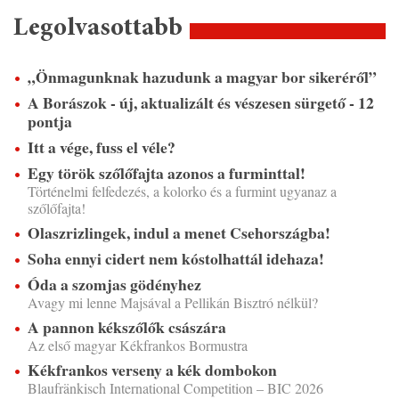
Legolvasottabb
„Önmagunknak hazudunk a magyar bor sikeréről”
A Borászok - új, aktualizált és vészesen sürgető - 12
pontja
Itt a vége, fuss el véle?
Egy török szőlőfajta azonos a furminttal!
Történelmi felfedezés, a kolorko és a furmint ugyanaz a
szőlőfajta!
Olaszrizlingek, indul a menet Csehországba!
Soha ennyi cidert nem kóstolhattál idehaza!
Óda a szomjas gödényhez
Avagy mi lenne Majsával a Pellikán Bisztró nélkül?
A pannon kékszőlők császára
Az első magyar Kékfrankos Bormustra
Kékfrankos verseny a kék dombokon
Blaufränkisch International Competition – BIC 2026