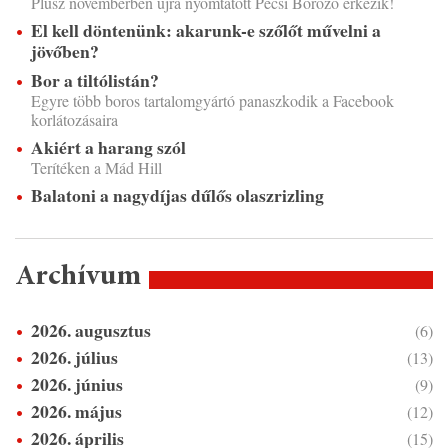
Plusz novemberben újra nyomtatott Pécsi Borozó érkezik!
El kell döntenünk: akarunk-e szőlőt művelni a
jövőben?
Bor a tiltólistán?
Egyre több boros tartalomgyártó panaszkodik a Facebook
korlátozásaira
Akiért a harang szól
Terítéken a Mád Hill
Balatoni a nagydíjas dűlős olaszrizling
Archívum
2026. augusztus
(6)
2026. július
(13)
2026. június
(9)
2026. május
(12)
2026. április
(15)