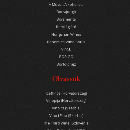
A Művelt Alkoholista
Borrajongó
Borsmenta
Borvilágjáró
Hungarian Wines
Bohemian Wine Souls
VinCE
BORIGO
Borföldrajz
Olvassuk
Iće&Piće (Horvátország)
Vinopija (Horvátország)
Vino.rs (Szerbia)
Vino i Fino (Szerbia)
The Third Wine (Szlovénia)