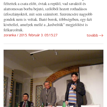
féltettek a csata előtt, óvtak a repülő, vad savaktól és
alattomosan borba bejutó, szőlőből hozott rothadásos
ízfoszlányoktól, mit sem számított. Szerencsére nagyobb
gondok nem is voltak. Iható borok, többségében, egy-két
kivétellel, amelyek mellé a „kedveltük” megjelölést is
felkarcoltuk.
zoranka
2015. február 3. 05:15:27
tovább