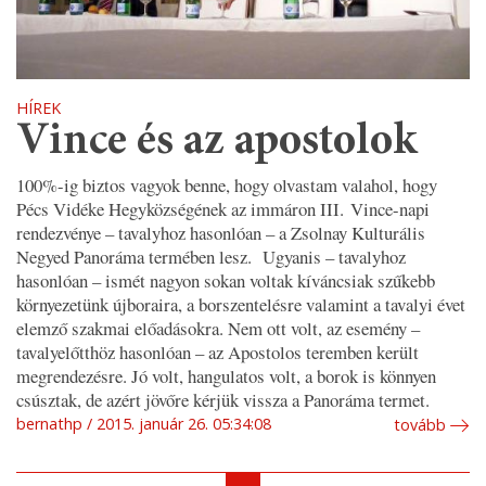
HÍREK
Vince és az apostolok
100%-ig biztos vagyok benne, hogy olvastam valahol, hogy
Pécs Vidéke Hegyközségének az immáron III. Vince-napi
rendezvénye – tavalyhoz hasonlóan – a Zsolnay Kulturális
Negyed Panoráma termében lesz. Ugyanis – tavalyhoz
hasonlóan – ismét nagyon sokan voltak kíváncsiak szűkebb
környezetünk újboraira, a borszentelésre valamint a tavalyi évet
elemző szakmai előadásokra. Nem ott volt, az esemény –
tavalyelőtthöz hasonlóan – az Apostolos teremben került
megrendezésre. Jó volt, hangulatos volt, a borok is könnyen
csúsztak, de azért jövőre kérjük vissza a Panoráma termet.
bernathp
2015. január 26. 05:34:08
tovább