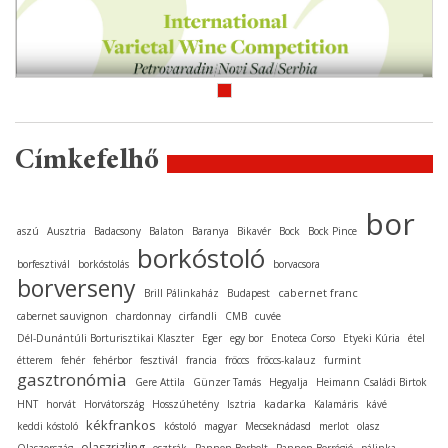
Címkefelhő
bor
aszú
Ausztria
Badacsony
Balaton
Baranya
Bikavér
Bock
Bock Pince
borkóstoló
borfesztivál
borkóstolás
borvacsora
borverseny
cabernet franc
Brill Pálinkaház
Budapest
cabernet sauvignon
chardonnay
cirfandli
CMB
cuvée
Dél-Dunántúli Borturisztikai Klaszter
Eger
egy bor
Enoteca Corso
Etyeki Kúria
étel
étterem
fehér
fehérbor
fesztivál
francia
fröccs
fröccs-kalauz
furmint
gasztronómia
Gere Attila
Günzer Tamás
Hegyalja
Heimann Családi Birtok
kadarka
HNT
horvát
Horvátország
Hosszúhetény
Isztria
Kalamáris
kávé
kékfrankos
keddi kóstoló
kóstoló
magyar
Mecseknádasd
merlot
olasz
olaszrizling