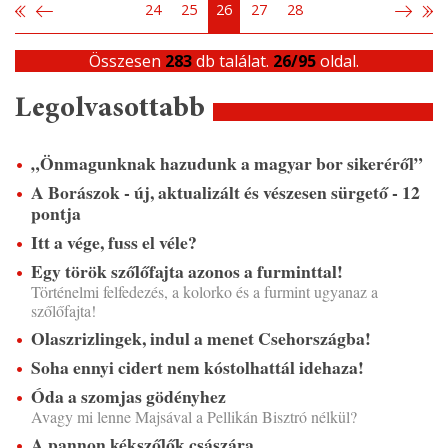
24
25
26
27
28
Összesen
283
db találat.
26/95
oldal.
Legolvasottabb
„Önmagunknak hazudunk a magyar bor sikeréről”
A Borászok - új, aktualizált és vészesen sürgető - 12
pontja
Itt a vége, fuss el véle?
Egy török szőlőfajta azonos a furminttal!
Történelmi felfedezés, a kolorko és a furmint ugyanaz a
szőlőfajta!
Olaszrizlingek, indul a menet Csehországba!
Soha ennyi cidert nem kóstolhattál idehaza!
Óda a szomjas gödényhez
Avagy mi lenne Majsával a Pellikán Bisztró nélkül?
A pannon kékszőlők császára