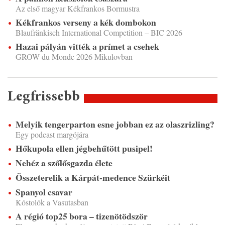
Az első magyar Kékfrankos Bormustra
Kékfrankos verseny a kék dombokon
Blaufränkisch International Competition – BIC 2026
Hazai pályán vitték a prímet a csehek
GROW du Monde 2026 Mikulovban
Legfrissebb
Melyik tengerparton esne jobban ez az olaszrizling?
Egy podcast margójára
Hőkupola ellen jégbehűtött pusipel!
Nehéz a szőlősgazda élete
Összeterelik a Kárpát-medence Szürkéit
Spanyol csavar
Kóstolók a Vasutasban
A régió top25 bora – tizenötödször