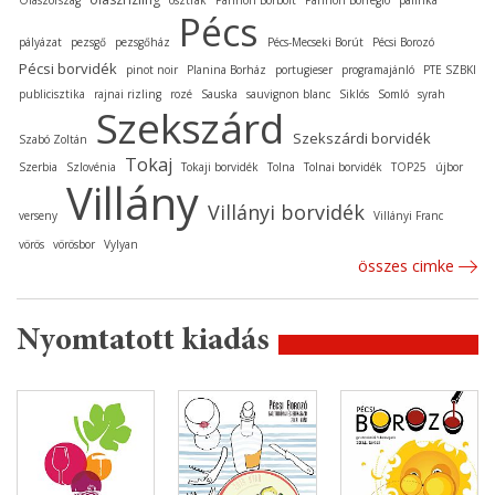
Olaszország
osztrák
Pannon Borbolt
Pannon Borrégió
pálinka
Pécs
pályázat
pezsgő
pezsgőház
Pécs-Mecseki Borút
Pécsi Borozó
Pécsi borvidék
pinot noir
Planina Borház
portugieser
programajánló
PTE SZBKI
publicisztika
rajnai rizling
rozé
Sauska
sauvignon blanc
Siklós
Somló
syrah
Szekszárd
Szekszárdi borvidék
Szabó Zoltán
Tokaj
Szerbia
Szlovénia
Tokaji borvidék
Tolna
Tolnai borvidék
TOP25
újbor
Villány
Villányi borvidék
verseny
Villányi Franc
vörös
vörösbor
Vylyan
összes cimke
Nyomtatott kiadás