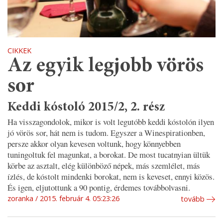
CIKKEK
Az egyik legjobb vörös
sor
Keddi kóstoló 2015/2, 2. rész
Ha visszagondolok, mikor is volt legutóbb keddi kóstolón ilyen
jó vörös sor, hát nem is tudom. Egyszer a Winespirationben,
persze akkor olyan kevesen voltunk, hogy könnyebben
tuningoltuk fel magunkat, a borokat. De most tucatnyian ültük
körbe az asztalt, elég különböző népek, más szemlélet, más
ízlés, de kóstolt mindenki borokat, nem is keveset, ennyi közös.
És igen, eljutottunk a 90 pontig, érdemes továbbolvasni.
zoranka
2015. február 4. 05:23:26
tovább