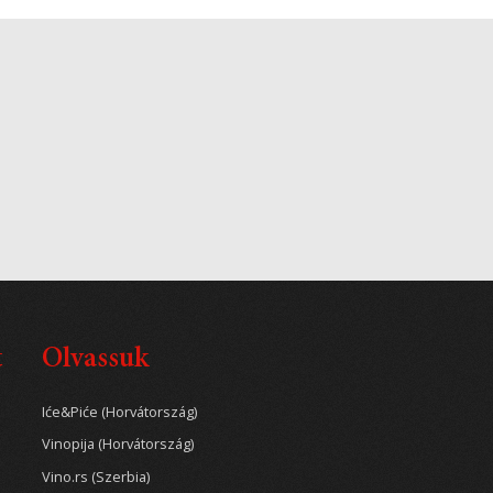
t
Olvassuk
Iće&Piće (Horvátország)
Vinopija (Horvátország)
Vino.rs (Szerbia)