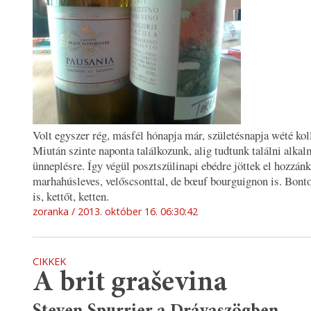
Volt egyszer rég, másfél hónapja már, születésnapja wété kol
Miután szinte naponta találkozunk, alig tudtunk találni alkal
ünneplésre. Így végül posztszülinapi ebédre jöttek el hozzánk
marhahúsleves, velőscsonttal, de bœuf bourguignon is. Bont
is, kettőt, ketten.
zoranka
2013. október 16. 06:30:42
CIKKEK
A brit graševina