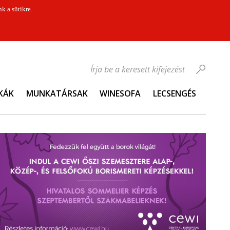
k a sütikre.
Írja be a keresett kifejezést
KÁK
MUNKATÁRSAK
WINESOFA
LECSENGÉS