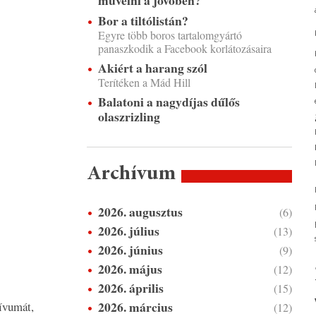
művelni a jövőben?
Bor a tiltólistán?
Egyre több boros tartalomgyártó
panaszkodik a Facebook korlátozásaira
Akiért a harang szól
Terítéken a Mád Hill
Balatoni a nagydíjas dűlős
olaszrizling
Archívum
2026. augusztus
(6)
2026. július
(13)
2026. június
(9)
2026. május
(12)
2026. április
(15)
2026. március
hívumát,
(12)