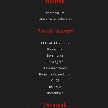
Rólunk
Impresszum
Felhasználási feltételek
Borról másutt
A Művelt Alkoholista
Borrajongó
Borsmenta
Borvilágjáró
Hungarian Wines
Bohemian Wine Souls
VinCE
BORIGO
Borföldrajz
Olvassuk