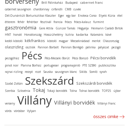
borverseny
cabernet franc
Brill Pálinkaház
Budapest
cabernet sauvignon
chardonnay
cirfandli
CMB
cuvée
Dél-Dunántúli Borturisztikai Klaszter
Eger
egy bor
Enoteca Corso
Etyeki Kúria
étel
étterem
fehér
fehérbor
fesztivál
francia
fröccs
fröccs-kalauz
furmint
gasztronómia
Gere Attila
Günzer Tamás
Hegyalja
Heimann Családi Birtok
kadarka
HNT
horvát
Horvátország
Hosszúhetény
Isztria
Kalamáris
kávé
kékfrankos
keddi kóstoló
kóstoló
magyar
Mecseknádasd
merlot
Olaszország
olaszrizling
osztrák
Pannon Borbolt
Pannon Borrégió
pálinka
pályázat
pezsgő
Pécs
Pécsi borvidék
pezsgőház
Pécs-Mecseki Borút
Pécsi Borozó
pinot noir
Planina Borház
portugieser
programajánló
PTE SZBKI
publicisztika
rajnai rizling
recept
rozé
Sauska
sauvignon blanc
Siklós
Somló
syrah
Szekszárd
Szekszárdi borvidék
Szabó Zoltán
Tokaj
Szerbia
Szlovénia
Tokaji borvidék
Tolna
Tolnai borvidék
TOP25
újbor
Villány
Villányi borvidék
verseny
Villányi Franc
vörös
vörösbor
Vylyan
összes cimke