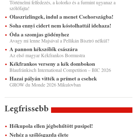
Történelmi felfedezés, a kolorko és a furmint ugyanaz a
szőlőfajta!
Olaszrizlingek, indul a menet Csehországba!
Soha ennyi cidert nem kóstolhattál idehaza!
Óda a szomjas gödényhez
Avagy mi lenne Majsával a Pellikán Bisztró nélkül?
A pannon kékszőlők császára
Az első magyar Kékfrankos Bormustra
Kékfrankos verseny a kék dombokon
Blaufränkisch International Competition – BIC 2026
Hazai pályán vitték a prímet a csehek
GROW du Monde 2026 Mikulovban
Legfrissebb
Hőkupola ellen jégbehűtött pusipel!
Nehéz a szőlősgazda élete