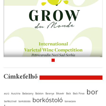
Címkefelhő
bor
aszú
Ausztria
Badacsony
Balaton
Baranya
Bikavér
Bock
Bock Pince
borkóstoló
borfesztivál
borkóstolás
borvacsora