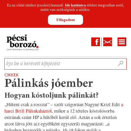
Ez az oldal sütiket (cookie) használ.
Ide kattintva
többet megtudhat arról,
miért van szükségünk a sütikre.
Elfogadom
Facebook
Kapcsolat
CIKKEK
HÍREK
INFOGRAFIKÁK
MUNKATÁRSAK
WINESOFA
LE
Írja be a keresett kifejezést
CIKKEK
Pálinkás jóember
Hogyan kóstoljunk pálinkát?
„Hűteni csak a rosszat”
– szólt szigorúan Nagyné Krizl Edit
a
harci Brill Pálinkaháztól
, mikor a 12 tételes kóstolósorba
extrának szánt HP a hűtőből kerül elő. Aztán a sok értetlen
arcot látva jött a(z egyébként egyszerű) magyarázat: „
a
hidegben bezáródik a pálinka, 16-18 fokon nyílik a