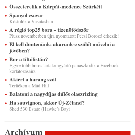
Összeterelik a Kárpát-medence Szürkéit
Spanyol csavar
Kóstolók a Vasutasban
A régió top25 bora – tizenötödször
Plusz novemberben újra nyomtatott Pécsi Borozó érkezik!
El kell döntenünk: akarunk-e szőlőt művelni a
jövőben?
Bor a tiltólistán?
Egyre több boros tartalomgyártó panaszkodik a Facebook
korlátozásaira
Akiért a harang szól
Terítéken a Mád Hill
Balatoni a nagydíjas dűlős olaszrizling
Ha sauvignon, akkor Új-Zéland?
Shed 530 Estate (Hawke’s Bay)
Archívum