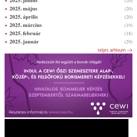
2025. június
(20)
2025. május
(20)
2025. április
(20)
2025. március
(19)
2025. február
(18)
2025. január
(29)
teljes arhívum