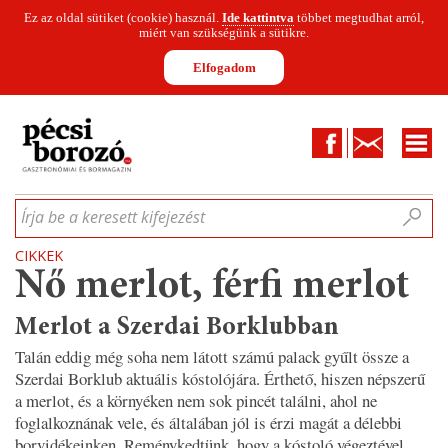
Ez az oldal sütiket (cookie) használ.
Ide kattintva
többet megtudhat arról,
miért van szükségünk a sütikre.
Elfogadom
Facebook
Kapcsolat
CIKKEK
HÍREK
INFOGRAFIKÁK
MUNKATÁRSAK
WINESOFA
LE
Írja be a keresett kifejezést
CIKKEK
Nő merlot, férfi merlot
Merlot a Szerdai Borklubban
Talán eddig még soha nem látott számú palack gyűlt össze a
Szerdai Borklub aktuális kóstolójára. Érthető, hiszen népszerű
a merlot, és a környéken nem sok pincét találni, ahol ne
foglalkoznának vele, és általában jól is érzi magát a délebbi
borvidékeinken. Reménykedtünk, hogy a kóstoló végeztével