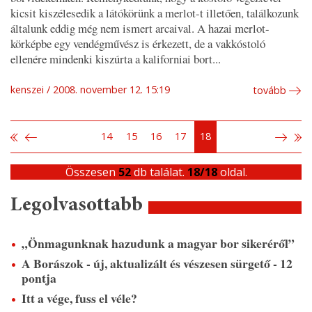
kicsit kiszélesedik a látókörünk a merlot-t illetően, találkozunk
általunk eddig még nem ismert arcaival. A hazai merlot-
körképbe egy vendégművész is érkezett, de a vakkóstoló
ellenére mindenki kiszúrta a kaliforniai bort...
kenszei
2008. november 12. 15:19
tovább
14
15
16
17
18
Összesen
52
db találat.
18/18
oldal.
Legolvasottabb
„Önmagunknak hazudunk a magyar bor sikeréről”
A Borászok - új, aktualizált és vészesen sürgető - 12
pontja
Itt a vége, fuss el véle?