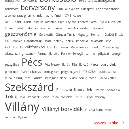
borfesztivál
borkóstolás
Borkultúra Szabadegyetem
borverseny
cabernet franc
borvacsora
Brill Pálinkaház
Budapest
cabernet sauvignon
chardonnay
cirfandli
CMB
cuvée
Dél-Dunántúli Borturisztikai Klaszter
Eger
egy bor
Enoteca Corso
Etyeki Kúria
étel
étterem
fehér
fehérbor
fesztivál
francia
fröccs
fröccs-kalauz
furmint
gasztronómia
Gere Attila
Günzer Tamás
Hegyalja
Heimann Családi Birtok
kadarka
HNT
horvát
Horvátország
Hosszúhetény
Isztria
Kalamáris
kávé
kékfrankos
keddi kóstoló
kóstoló
magyar
Mecseknádasd
merlot
Olaszország
olaszrizling
osztrák
Pannon Borbolt
Pannon Borrégió
pálinka
pályázat
pezsgő
Pécs
Pécsi borvidék
pezsgőház
Pécs-Mecseki Borút
Pécsi Borozó
pinot noir
Planina Borház
portugieser
programajánló
PTE SZBKI
publicisztika
rajnai rizling
rozé
Sauska
sauvignon blanc
Siklós
Somló
syrah
Szabó Zoltán
Szekszárd
Szekszárdi borvidék
Szerbia
Szlovénia
Tokaj
Tokaji borvidék
Tolna
Tolnai borvidék
TOP25
újbor
verseny
Villány
Villányi borvidék
Villányi Franc
vörös
vörösbor
Vylyan
összes cimke