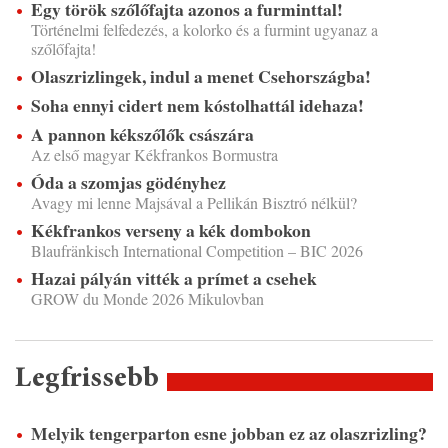
Egy török szőlőfajta azonos a furminttal!
Történelmi felfedezés, a kolorko és a furmint ugyanaz a
szőlőfajta!
Olaszrizlingek, indul a menet Csehországba!
Soha ennyi cidert nem kóstolhattál idehaza!
A pannon kékszőlők császára
Az első magyar Kékfrankos Bormustra
Óda a szomjas gödényhez
Avagy mi lenne Majsával a Pellikán Bisztró nélkül?
Kékfrankos verseny a kék dombokon
Blaufränkisch International Competition – BIC 2026
Hazai pályán vitték a prímet a csehek
GROW du Monde 2026 Mikulovban
Legfrissebb
Melyik tengerparton esne jobban ez az olaszrizling?