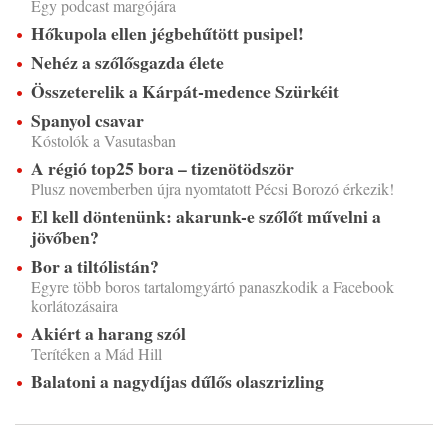
Egy podcast margójára
Hőkupola ellen jégbehűtött pusipel!
Nehéz a szőlősgazda élete
Összeterelik a Kárpát-medence Szürkéit
Spanyol csavar
Kóstolók a Vasutasban
A régió top25 bora – tizenötödször
Plusz novemberben újra nyomtatott Pécsi Borozó érkezik!
El kell döntenünk: akarunk-e szőlőt művelni a
jövőben?
Bor a tiltólistán?
Egyre több boros tartalomgyártó panaszkodik a Facebook
korlátozásaira
Akiért a harang szól
Terítéken a Mád Hill
Balatoni a nagydíjas dűlős olaszrizling