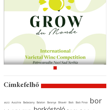
Címkefelhő
bor
aszú
Ausztria
Badacsony
Balaton
Baranya
Bikavér
Bock
Bock Pince
borkóstoló