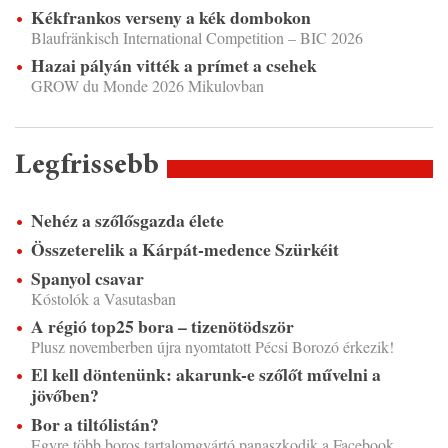
Kékfrankos verseny a kék dombokon
Blaufränkisch International Competition – BIC 2026
Hazai pályán vitték a prímet a csehek
GROW du Monde 2026 Mikulovban
Legfrissebb
Nehéz a szőlősgazda élete
Összeterelik a Kárpát-medence Szürkéit
Spanyol csavar
Kóstolók a Vasutasban
A régió top25 bora – tizenötödször
Plusz novemberben újra nyomtatott Pécsi Borozó érkezik!
El kell döntenünk: akarunk-e szőlőt művelni a
jövőben?
Bor a tiltólistán?
Egyre több boros tartalomgyártó panaszkodik a Facebook