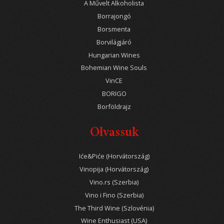
A Művelt Alkoholista
Borrajongó
Borsmenta
Borvilágjáró
Hungarian Wines
Bohemian Wine Souls
VinCE
BORIGO
Borföldrajz
Olvassuk
Iće&Piće (Horvátország)
Vinopija (Horvátország)
Vino.rs (Szerbia)
Vino i Fino (Szerbia)
The Third Wine (Szlovénia)
Wine Enthusiast (USA)