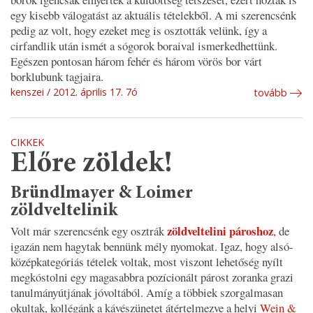
egy kisebb válogatást az aktuális tételekből. A mi szerencsénk
pedig az volt, hogy ezeket meg is osztották velünk, így a
cirfandlik után ismét a sógorok boraival ismerkedhettünk.
Egészen pontosan három fehér és három vörös bor várt
borklubunk tagjaira.
kenszei
2012. április 17. 7ó
tovább
CIKKEK
Előre zöldek!
Bründlmayer & Loimer
zöldveltelinik
zöldveltelini pároshoz
Volt már szerencsénk egy osztrák
, de
igazán nem hagytak bennünk mély nyomokat. Igaz, hogy alsó-
középkategóriás tételek voltak, most viszont lehetőség nyílt
megkóstolni egy magasabbra pozícionált párost zoranka grazi
tanulmányútjának jóvoltából. Amíg a többiek szorgalmasan
okultak, kollégánk a kávészünetet átértelmezve a helyi
Wein &