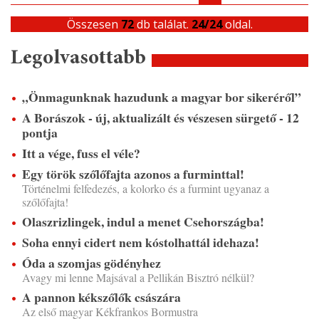
Összesen
72
db találat.
24/24
oldal.
Legolvasottabb
„Önmagunknak hazudunk a magyar bor sikeréről”
A Borászok - új, aktualizált és vészesen sürgető - 12
pontja
Itt a vége, fuss el véle?
Egy török szőlőfajta azonos a furminttal!
Történelmi felfedezés, a kolorko és a furmint ugyanaz a
szőlőfajta!
Olaszrizlingek, indul a menet Csehországba!
Soha ennyi cidert nem kóstolhattál idehaza!
Óda a szomjas gödényhez
Avagy mi lenne Majsával a Pellikán Bisztró nélkül?
A pannon kékszőlők császára
Az első magyar Kékfrankos Bormustra