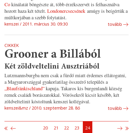
Co
kínálatát böngészte át, több érzékszervét is felhasználva
hozott haza két tételt.
Londonercsecsének
amúgy is beígértük a
múltkorjában a szebb folytatást.
kenszei
2011. március 30. 09:30
tovább
CIKKEK
Grooner a Billából
Két zöldveltelini Ausztriából
Lutzmannsburgba nem csak a fürdő miatt érdemes ellátogatni,
a Magyarországgal gyakorlatilag összeérő település a
„Blaufränkischland”
kapuja. Takaros kis burgenlandi község
remek családi borászatokkal. Vörösekről kicsit később, két
zöldveltelinit kóstoltunk kenszei kollégával.
kenszei&mz
2010. szeptember 28. 8ó
tovább
20
21
22
23
24