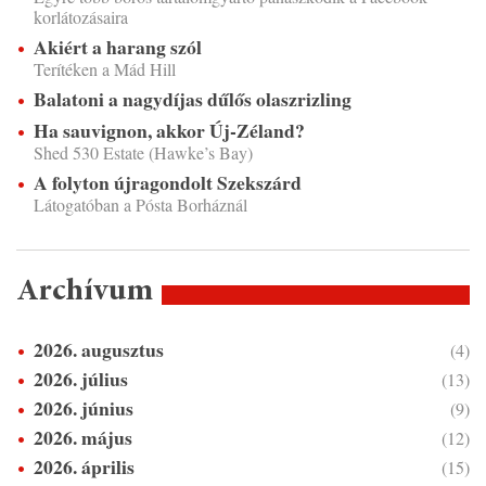
korlátozásaira
Akiért a harang szól
Terítéken a Mád Hill
Balatoni a nagydíjas dűlős olaszrizling
Ha sauvignon, akkor Új-Zéland?
Shed 530 Estate (Hawke’s Bay)
A folyton újragondolt Szekszárd
Látogatóban a Pósta Borháznál
Archívum
2026. augusztus
(4)
2026. július
(13)
2026. június
(9)
2026. május
(12)
2026. április
(15)