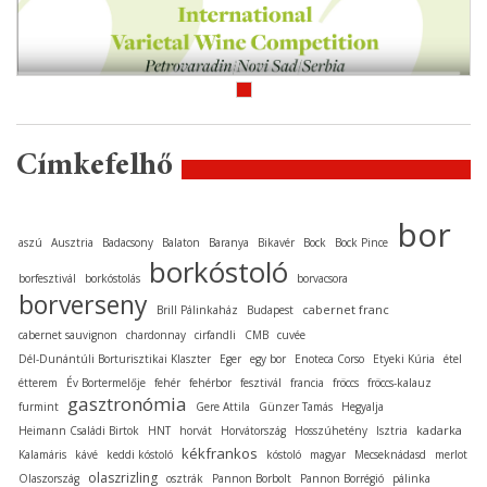
Címkefelhő
bor
aszú
Ausztria
Badacsony
Balaton
Baranya
Bikavér
Bock
Bock Pince
borkóstoló
borfesztivál
borkóstolás
borvacsora
borverseny
cabernet franc
Brill Pálinkaház
Budapest
cabernet sauvignon
chardonnay
cirfandli
CMB
cuvée
Dél-Dunántúli Borturisztikai Klaszter
Eger
egy bor
Enoteca Corso
Etyeki Kúria
étel
étterem
Év Bortermelője
fehér
fehérbor
fesztivál
francia
fröccs
fröccs-kalauz
gasztronómia
furmint
Gere Attila
Günzer Tamás
Hegyalja
kadarka
Heimann Családi Birtok
HNT
horvát
Horvátország
Hosszúhetény
Isztria
kékfrankos
Kalamáris
kávé
keddi kóstoló
kóstoló
magyar
Mecseknádasd
merlot
olaszrizling
Olaszország
osztrák
Pannon Borbolt
Pannon Borrégió
pálinka