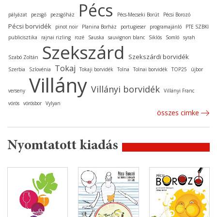
Pécs
pályázat
pezsgő
pezsgőház
Pécs-Mecseki Borút
Pécsi Borozó
Pécsi borvidék
pinot noir
Planina Borház
portugieser
programajánló
PTE SZBKI
publicisztika
rajnai rizling
rozé
Sauska
sauvignon blanc
Siklós
Somló
syrah
Szekszárd
Szekszárdi borvidék
Szabó Zoltán
Tokaj
Szerbia
Szlovénia
Tokaji borvidék
Tolna
Tolnai borvidék
TOP25
újbor
Villány
Villányi borvidék
verseny
Villányi Franc
vörös
vörösbor
Vylyan
összes cimke
Nyomtatott kiadás