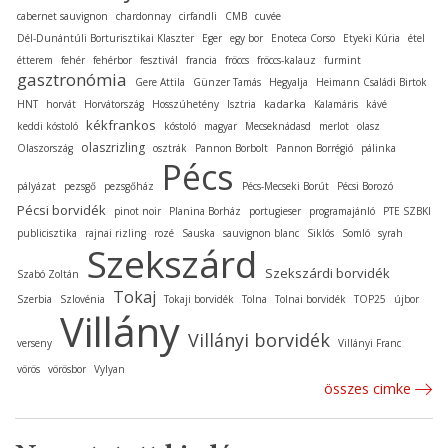
cabernet sauvignon
chardonnay
cirfandli
CMB
cuvée
Dél-Dunántúli Borturisztikai Klaszter
Eger
egy bor
Enoteca Corso
Etyeki Kúria
étel
étterem
fehér
fehérbor
fesztivál
francia
fröccs
fröccs-kalauz
furmint
gasztronómia
Gere Attila
Günzer Tamás
Hegyalja
Heimann Családi Birtok
kadarka
HNT
horvát
Horvátország
Hosszúhetény
Isztria
Kalamáris
kávé
kékfrankos
keddi kóstoló
kóstoló
magyar
Mecseknádasd
merlot
olasz
olaszrizling
Olaszország
osztrák
Pannon Borbolt
Pannon Borrégió
pálinka
Pécs
pályázat
pezsgő
pezsgőház
Pécs-Mecseki Borút
Pécsi Borozó
Pécsi borvidék
pinot noir
Planina Borház
portugieser
programajánló
PTE SZBKI
publicisztika
rajnai rizling
rozé
Sauska
sauvignon blanc
Siklós
Somló
syrah
Szekszárd
Szekszárdi borvidék
Szabó Zoltán
Tokaj
Szerbia
Szlovénia
Tokaji borvidék
Tolna
Tolnai borvidék
TOP25
újbor
Villány
Villányi borvidék
verseny
Villányi Franc
vörös
vörösbor
Vylyan
összes cimke