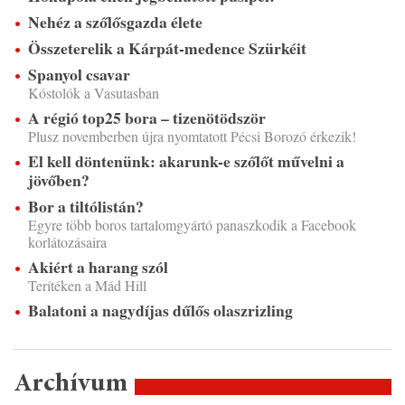
Nehéz a szőlősgazda élete
Összeterelik a Kárpát-medence Szürkéit
Spanyol csavar
Kóstolók a Vasutasban
A régió top25 bora – tizenötödször
Plusz novemberben újra nyomtatott Pécsi Borozó érkezik!
El kell döntenünk: akarunk-e szőlőt művelni a
jövőben?
Bor a tiltólistán?
Egyre több boros tartalomgyártó panaszkodik a Facebook
korlátozásaira
Akiért a harang szól
Terítéken a Mád Hill
Balatoni a nagydíjas dűlős olaszrizling
Archívum