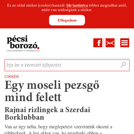
Ez az oldal sütiket (cookie) használ.
Ide kattintva
többet megtudhat arról,
miért van szükségünk a sütikre.
Elfogadom
Facebook
Kapcsolat
CIKKEK
HÍREK
INFOGRAFIKÁK
MUNKATÁRSAK
WINESOFA
LE
Írja be a keresett kifejezést
CIKKEK
Egy moseli pezsgő
mind felett
Rajnai rizlingek a Szerdai
Borklubban
Van az úgy néha, hogy meglepetést szeretnénk okozni a
többieknek. A baj akkor van, ha mindenki ebben a