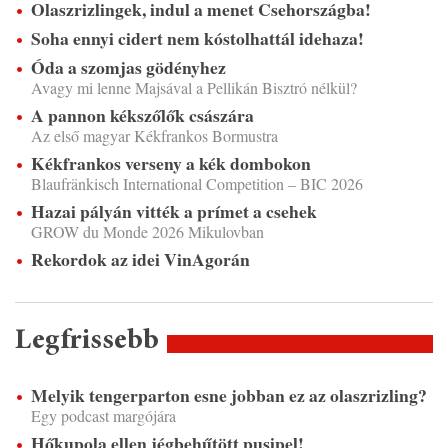
Olaszrizlingek, indul a menet Csehországba!
Soha ennyi cidert nem kóstolhattál idehaza!
Óda a szomjas gödényhez
Avagy mi lenne Majsával a Pellikán Bisztró nélkül?
A pannon kékszőlők császára
Az első magyar Kékfrankos Bormustra
Kékfrankos verseny a kék dombokon
Blaufränkisch International Competition – BIC 2026
Hazai pályán vitték a prímet a csehek
GROW du Monde 2026 Mikulovban
Rekordok az idei VinAgorán
Legfrissebb
Melyik tengerparton esne jobban ez az olaszrizling?
Egy podcast margójára
Hőkupola ellen jégbehűtött pusipel!