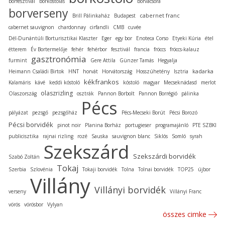
borfesztivál
borkóstolás
borvacsora
borverseny
cabernet franc
Brill Pálinkaház
Budapest
cabernet sauvignon
chardonnay
cirfandli
CMB
cuvée
Dél-Dunántúli Borturisztikai Klaszter
Eger
egy bor
Enoteca Corso
Etyeki Kúria
étel
étterem
Év Bortermelője
fehér
fehérbor
fesztivál
francia
fröccs
fröccs-kalauz
gasztronómia
furmint
Gere Attila
Günzer Tamás
Hegyalja
kadarka
Heimann Családi Birtok
HNT
horvát
Horvátország
Hosszúhetény
Isztria
kékfrankos
Kalamáris
kávé
keddi kóstoló
kóstoló
magyar
Mecseknádasd
merlot
olaszrizling
Olaszország
osztrák
Pannon Borbolt
Pannon Borrégió
pálinka
Pécs
pályázat
pezsgő
pezsgőház
Pécs-Mecseki Borút
Pécsi Borozó
Pécsi borvidék
pinot noir
Planina Borház
portugieser
programajánló
PTE SZBKI
publicisztika
rajnai rizling
rozé
Sauska
sauvignon blanc
Siklós
Somló
syrah
Szekszárd
Szekszárdi borvidék
Szabó Zoltán
Tokaj
Szerbia
Szlovénia
Tokaji borvidék
Tolna
Tolnai borvidék
TOP25
újbor
Villány
Villányi borvidék
verseny
Villányi Franc
vörös
vörösbor
Vylyan
összes cimke