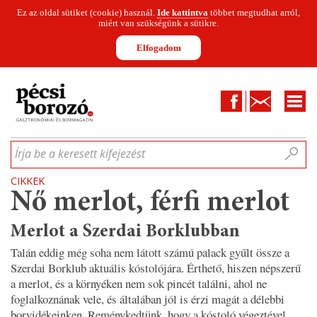
Ez az oldal sütiket (cookie) használ.
Ide kattintva
többet megtudhat arról,
miért van szükségünk a sütikre.
Elfogadom
Facebook
Kapcsolat
CIKKEK
HÍREK
INFOGRAFIKÁK
MUNKATÁRSAK
WINESOFA
LE
Írja be a keresett kifejezést
CIKKEK
Nő merlot, férfi merlot
Merlot a Szerdai Borklubban
Talán eddig még soha nem látott számú palack gyűlt össze a
Szerdai Borklub aktuális kóstolójára. Érthető, hiszen népszerű
a merlot, és a környéken nem sok pincét találni, ahol ne
foglalkoznának vele, és általában jól is érzi magát a délebbi
borvidékeinken. Reménykedtünk, hogy a kóstoló végeztével