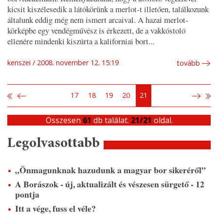
kicsit kiszélesedik a látókörünk a merlot-t illetően, találkozunk
általunk eddig még nem ismert arcaival. A hazai merlot-
körképbe egy vendégművész is érkezett, de a vakkóstoló
ellenére mindenki kiszúrta a kaliforniai bort...
kenszei
2008. november 12. 15:19
tovább
17
18
19
20
21
Összesen
61
db találat.
21/21
oldal.
Legolvasottabb
„Önmagunknak hazudunk a magyar bor sikeréről”
A Borászok - új, aktualizált és vészesen sürgető - 12
pontja
Itt a vége, fuss el véle?