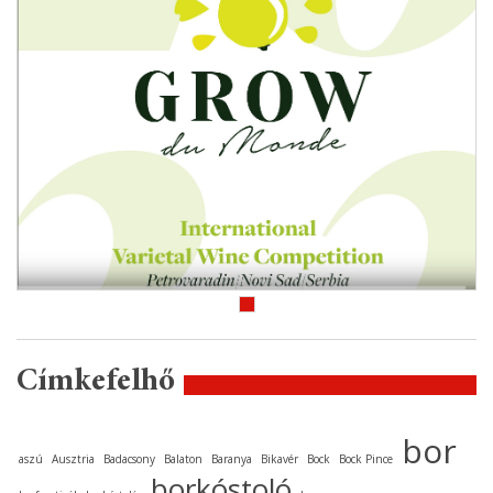
Címkefelhő
bor
aszú
Ausztria
Badacsony
Balaton
Baranya
Bikavér
Bock
Bock Pince
borkóstoló