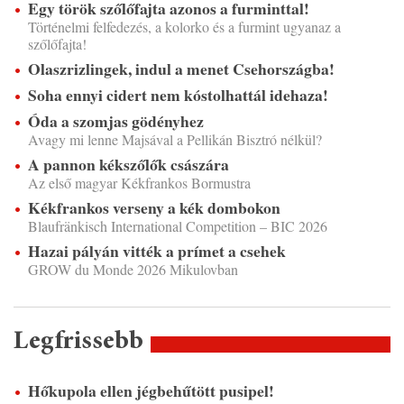
Egy török szőlőfajta azonos a furminttal!
Történelmi felfedezés, a kolorko és a furmint ugyanaz a
szőlőfajta!
Olaszrizlingek, indul a menet Csehországba!
Soha ennyi cidert nem kóstolhattál idehaza!
Óda a szomjas gödényhez
Avagy mi lenne Majsával a Pellikán Bisztró nélkül?
A pannon kékszőlők császára
Az első magyar Kékfrankos Bormustra
Kékfrankos verseny a kék dombokon
Blaufränkisch International Competition – BIC 2026
Hazai pályán vitték a prímet a csehek
GROW du Monde 2026 Mikulovban
Legfrissebb
Hőkupola ellen jégbehűtött pusipel!