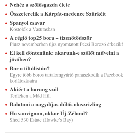
Nehéz a szőlősgazda élete
Összeterelik a Kárpát-medence Szürkéit
Spanyol csavar
Kóstolók a Vasutasban
A régió top25 bora – tizenötödször
Plusz novemberben újra nyomtatott Pécsi Borozó érkezik!
El kell döntenünk: akarunk-e szőlőt művelni a
jövőben?
Bor a tiltólistán?
Egyre több boros tartalomgyártó panaszkodik a Facebook
korlátozásaira
Akiért a harang szól
Terítéken a Mád Hill
Balatoni a nagydíjas dűlős olaszrizling
Ha sauvignon, akkor Új-Zéland?
Shed 530 Estate (Hawke’s Bay)