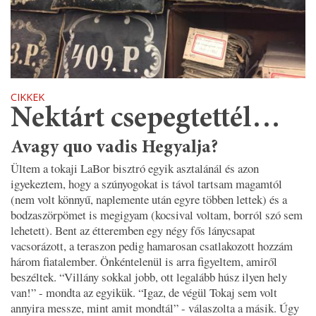
CIKKEK
Nektárt csepegtettél…
Avagy quo vadis Hegyalja?
Ültem a tokaji LaBor bisztró egyik asztalánál és azon
igyekeztem, hogy a szúnyogokat is távol tartsam magamtól
(nem volt könnyű, naplemente után egyre többen lettek) és a
bodzaszörpömet is megigyam (kocsival voltam, borról szó sem
lehetett). Bent az étteremben egy négy fős lánycsapat
vacsorázott, a teraszon pedig hamarosan csatlakozott hozzám
három fiatalember. Önkéntelenül is arra figyeltem, amiről
beszéltek. “Villány sokkal jobb, ott legalább húsz ilyen hely
van!” - mondta az egyikük. “Igaz, de végül Tokaj sem volt
annyira messze, mint amit mondtál” - válaszolta a másik. Úgy