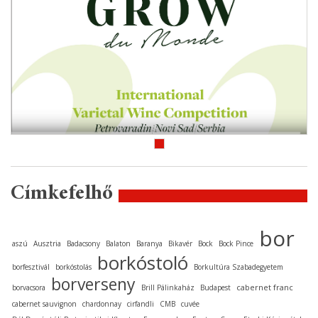
Címkefelhő
bor
aszú
Ausztria
Badacsony
Balaton
Baranya
Bikavér
Bock
Bock Pince
borkóstoló
borfesztivál
borkóstolás
Borkultúra Szabadegyetem
borverseny
cabernet franc
borvacsora
Brill Pálinkaház
Budapest
cabernet sauvignon
chardonnay
cirfandli
CMB
cuvée