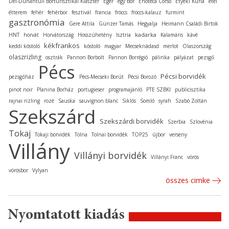
Dél-Dunántúli Borturisztikai Klaszter
Eger
egy bor
Enoteca Corso
Etyeki Kúria
étel
étterem
fehér
fehérbor
fesztivál
francia
fröccs
fröccs-kalauz
furmint
gasztronómia
Gere Attila
Günzer Tamás
Hegyalja
Heimann Családi Birtok
kadarka
HNT
horvát
Horvátország
Hosszúhetény
Isztria
Kalamáris
kávé
kékfrankos
keddi kóstoló
kóstoló
magyar
Mecseknádasd
merlot
Olaszország
olaszrizling
osztrák
Pannon Borbolt
Pannon Borrégió
pálinka
pályázat
pezsgő
Pécs
Pécsi borvidék
pezsgőház
Pécs-Mecseki Borút
Pécsi Borozó
pinot noir
Planina Borház
portugieser
programajánló
PTE SZBKI
publicisztika
rajnai rizling
rozé
Sauska
sauvignon blanc
Siklós
Somló
syrah
Szabó Zoltán
Szekszárd
Szekszárdi borvidék
Szerbia
Szlovénia
Tokaj
Tokaji borvidék
Tolna
Tolnai borvidék
TOP25
újbor
verseny
Villány
Villányi borvidék
Villányi Franc
vörös
vörösbor
Vylyan
összes cimke
Nyomtatott kiadás