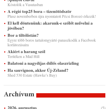
Kóstolók a Vasutasban
A régió top25 bora – tizenötödször
Plusz novemberben újra nyomtatott Pécsi Borozó érkezik!
El kell döntenünk: akarunk-e szőlőt művelni a
jövőben?
Bor a tiltólistán?
Egyre több boros tartalomgyártó panaszkodik a Facebook
korlátozásaira
Akiért a harang szól
Terítéken a Mád Hill
Balatoni a nagydíjas dűlős olaszrizling
Ha sauvignon, akkor Új-Zéland?
Shed 530 Estate (Hawke’s Bay)
Archívum
2026. augusztus
(5)