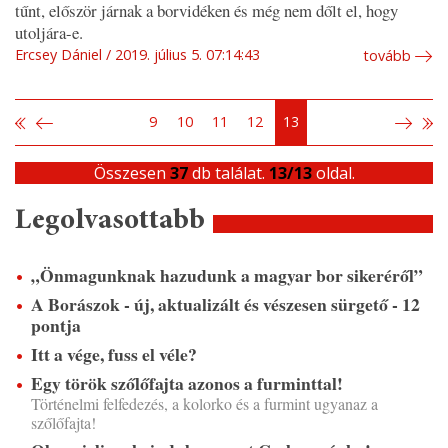
tűnt, először járnak a borvidéken és még nem dőlt el, hogy
utoljára-e.
Ercsey Dániel
2019. július 5. 07:14:43
tovább
9
10
11
12
13
Összesen
37
db találat.
13/13
oldal.
Legolvasottabb
„Önmagunknak hazudunk a magyar bor sikeréről”
A Borászok - új, aktualizált és vészesen sürgető - 12
pontja
Itt a vége, fuss el véle?
Egy török szőlőfajta azonos a furminttal!
Történelmi felfedezés, a kolorko és a furmint ugyanaz a
szőlőfajta!