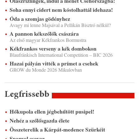
Olaszrizlingek, indul a menet Csehországba!
Soha ennyi cidert nem kóstolhattál idehaza!
Óda a szomjas gödényhez
Avagy mi lenne Majsával a Pellikán Bisztró nélkül?
A pannon kékszőlők császára
Az első magyar Kékfrankos Bormustra
Kékfrankos verseny a kék dombokon
Blaufränkisch International Competition – BIC 2026
Hazai pályán vitték a prímet a csehek
GROW du Monde 2026 Mikulovban
Legfrissebb
Hőkupola ellen jégbehűtött pusipel!
Nehéz a szőlősgazda élete
Összeterelik a Kárpát-medence Szürkéit
Spanyol csavar