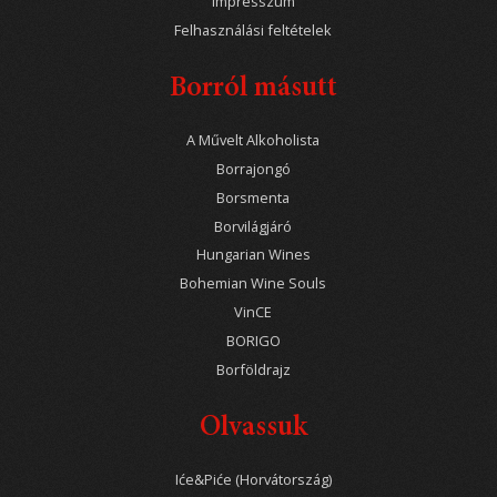
Impresszum
Felhasználási feltételek
Borról másutt
A Művelt Alkoholista
Borrajongó
Borsmenta
Borvilágjáró
Hungarian Wines
Bohemian Wine Souls
VinCE
BORIGO
Borföldrajz
Olvassuk
Iće&Piće (Horvátország)