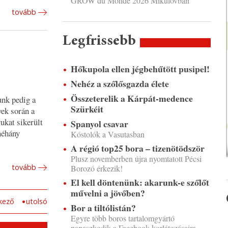
GROW du Monde 2026 Mikulovban
tovább
Legfrissebb
Hőkupola ellen jégbehűtött pusipel!
Nehéz a szőlősgazda élete
Összeterelik a Kárpát-medence
unk pedig a
Szürkéit
vek során a
ukat sikerült
Spanyol csavar
néhány
Kóstolók a Vasutasban
A régió top25 bora – tizenötödször
Plusz novemberben újra nyomtatott Pécsi
tovább
Borozó érkezik!
El kell döntenünk: akarunk-e szőlőt
művelni a jövőben?
kező
utolsó
Bor a tiltólistán?
Egyre több boros tartalomgyártó
panaszkodik a Facebook korlátozásaira