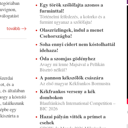
ategóriában
Egy török szőlőfajta azonos a
auvignon,
furminttal!
őválogatást
Történelmi felfedezés, a kolorko és a
furmint ugyanaz a szőlőfajta!
tovább
Olaszrizlingek, indul a menet
Csehországba!
Soha ennyi cidert nem kóstolhattál
idehaza!
Óda a szomjas gödényhez
Avagy mi lenne Majsával a Pellikán
Bisztró nélkül?
A pannon kékszőlők császára
Szerdai
Az első magyar Kékfrankos Bormustra
ot, és a
, és általában
Kékfrankos verseny a kék
hogy a kóstoló
dombokon
n, találkozunk
Blaufränkisch International Competition –
BIC 2026
képbe egy
kiszúrta a
Hazai pályán vitték a prímet a
csehek