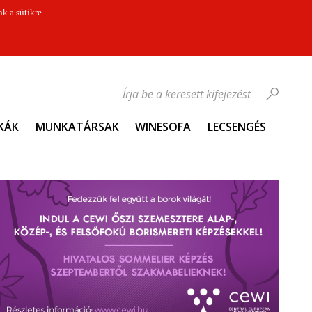
k a sütikre.
Írja be a keresett kifejezést
KÁK
MUNKATÁRSAK
WINESOFA
LECSENGÉS