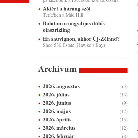
Akiért a harang szól
Terítéken a Mád Hill
Balatoni a nagydíjas dűlős
olaszrizling
Ha sauvignon, akkor Új-Zéland?
Shed 530 Estate (Hawke’s Bay)
Archívum
2026. augusztus
(5)
2026. július
(13)
2026. június
(9)
2026. május
(12)
2026. április
(15)
2026. március
(12)
2026. február
(8)