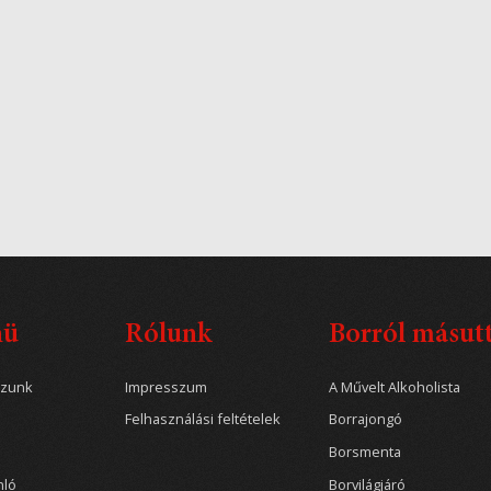
nü
Rólunk
Borról másut
ozunk
Impresszum
A Művelt Alkoholista
Felhasználási feltételek
Borrajongó
Borsmenta
nló
Borvilágjáró