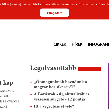
 sütiket (cookie) használ.
Ide kattintva
többet megtudhat arról, miért van szükségün
Elfogadom
CIKKEK
HÍREK
INFOGRAFI
Legolvasottabb
„Önmagunknak hazudunk a
t kap
magyar bor sikeréről”
szehívott
A Borászok - új, aktualizált és
zokat,
vészesen sürgető - 12 pontja
lis Fővárosa
Itt a vége, fuss el véle?
ozott