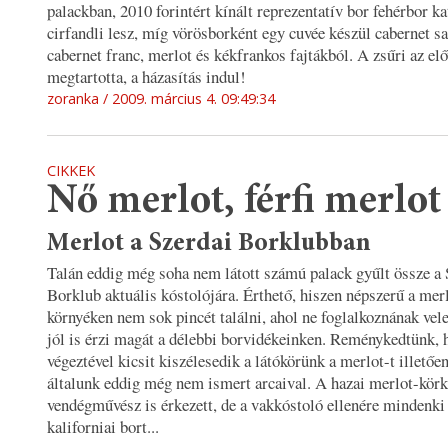
palackban, 2010 forintért kínált reprezentatív bor fehérbor k
cirfandli lesz, míg vörösborként egy cuvée készül cabernet s
cabernet franc, merlot és kékfrankos fajtákból. A zsűri az el
megtartotta, a házasítás indul!
zoranka
2009. március 4. 09:49:34
CIKKEK
Nő merlot, férfi merlot
Merlot a Szerdai Borklubban
Talán eddig még soha nem látott számú palack gyűlt össze a 
Borklub aktuális kóstolójára. Érthető, hiszen népszerű a merl
környéken nem sok pincét találni, ahol ne foglalkoznának vele
jól is érzi magát a délebbi borvidékeinken. Reménykedtünk, 
végeztével kicsit kiszélesedik a látókörünk a merlot-t illetőe
általunk eddig még nem ismert arcaival. A hazai merlot-kör
vendégművész is érkezett, de a vakkóstoló ellenére mindenki 
kaliforniai bort...