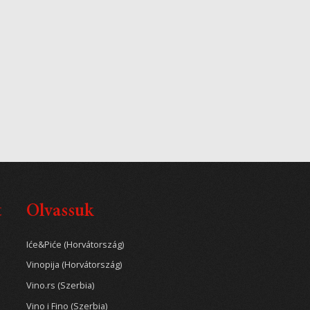
t
Olvassuk
Iće&Piće (Horvátország)
Vinopija (Horvátország)
Vino.rs (Szerbia)
Vino i Fino (Szerbia)