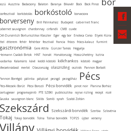
bor
aszú
Ausztria
Badacsony
Balaton
Baranya
Bikavér
Bock
Bock Pince
borkóstoló
F
borfesztivál
borkóstolás
borvacsora
borverseny
cabernet franc
Brill Pálinkaház
Budapest
cabernet sauvignon
chardonnay
cirfandli
CMB
cuvée
Ka
Dél-Dunántúli Borturisztikai Klaszter
Eger
egy bor
Enoteca Corso
Etyeki Kúria
étel
étterem
fehér
fehérbor
fesztivál
francia
fröccs
fröccs-kalauz
furmint
gasztronómia
Gere Attila
Günzer Tamás
Hegyalja
Heimann Családi Birtok
HNT
horvát
Horvátország
Hosszúhetény
Isztria
kékfrankos
kadarka
Kalamáris
kávé
keddi kóstoló
kóstoló
magyar
olaszrizling
Mecseknádasd
merlot
Olaszország
osztrák
Pannon Borbolt
Pécs
Pannon Borrégió
pálinka
pályázat
pezsgő
pezsgőház
Pécsi borvidék
Pécs-Mecseki Borút
Pécsi Borozó
pinot noir
Planina Borház
portugieser
programajánló
PTE SZBKI
publicisztika
rajnai rizling
recept
rozé
Sauska
sauvignon blanc
Siklós
Somló
syrah
Szabó Zoltán
Szekszárd
Szekszárdi borvidék
Szerbia
Szlovénia
Tokaj
Tokaji borvidék
Tolna
Tolnai borvidék
TOP25
újbor
verseny
Villány
Villányi borvidék