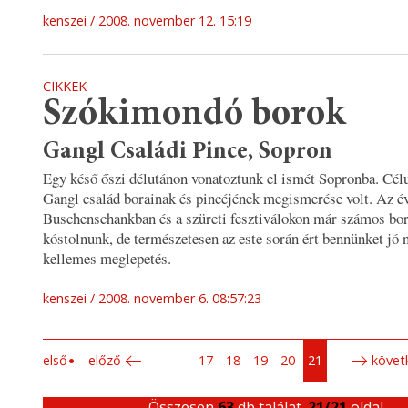
kenszei
2008. november 12. 15:19
CIKKEK
Szókimondó borok
Gangl Családi Pince, Sopron
Egy késő őszi délutánon vonatoztunk el ismét Sopronba. Cél
Gangl család borainak és pincéjének megismerése volt. Az é
Buschenschankban és a szüreti fesztiválokon már számos bor
kóstolnunk, de természetesen az este során ért bennünket jó 
kellemes meglepetés.
kenszei
2008. november 6. 08:57:23
első
előző
17
18
19
20
21
követ
Összesen
63
db találat.
21/21
oldal.