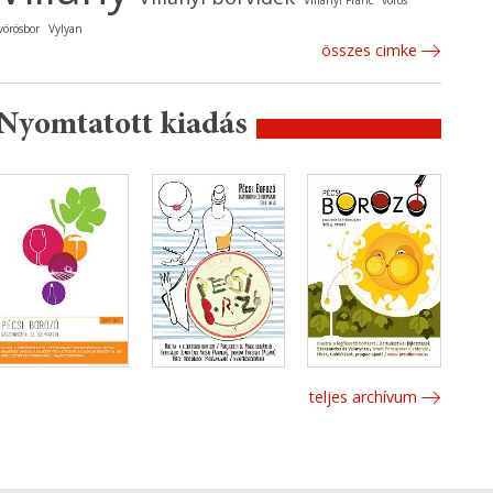
Villányi Franc
vörös
vörösbor
Vylyan
összes cimke
Nyomtatott kiadás
teljes archívum