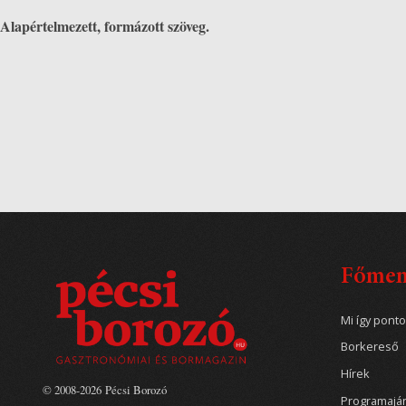
Alapértelmezett, formázott szöveg.
Főme
Mi így pont
Borkereső
Hírek
© 2008-2026 Pécsi Borozó
Programajá