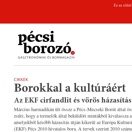
Ez az oldal
CIKKEK
Borokkal a kultúráért
Az EKF cirfandlit és vörös házasítás
Március harmadikán ült össze a Pécs-Mecseki Borút által ös
zsűri, hogy a termelők által beküldött mintákból kiválassza a
amelyekből később házasítás útján kikerül az Európa Kulturá
(EKF) Pécs 2010 hivatalos bora. A tervek szerint 2010 szám