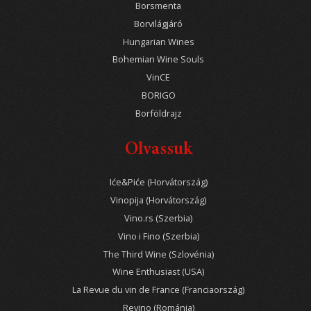
Borsmenta
Borvilágjáró
Hungarian Wines
Bohemian Wine Souls
VinCE
BORIGO
Borföldrajz
Olvassuk
Iće&Piće (Horvátország)
Vinopija (Horvátország)
Vino.rs (Szerbia)
Vino i Fino (Szerbia)
The Third Wine (Szlovénia)
Wine Enthusiast (USA)
La Revue du vin de France (Franciaország)
Revino (Románia)