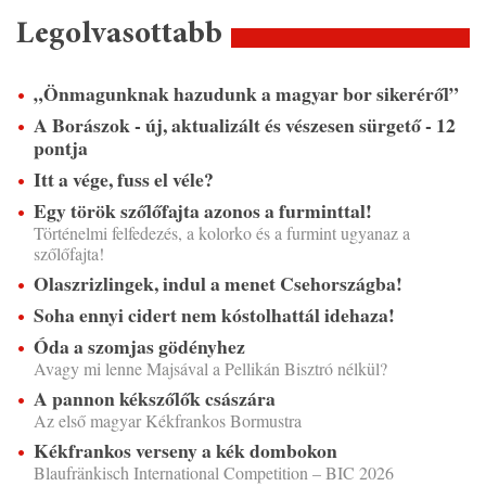
Legolvasottabb
„Önmagunknak hazudunk a magyar bor sikeréről”
A Borászok - új, aktualizált és vészesen sürgető - 12
pontja
Itt a vége, fuss el véle?
Egy török szőlőfajta azonos a furminttal!
Történelmi felfedezés, a kolorko és a furmint ugyanaz a
szőlőfajta!
Olaszrizlingek, indul a menet Csehországba!
Soha ennyi cidert nem kóstolhattál idehaza!
Óda a szomjas gödényhez
Avagy mi lenne Majsával a Pellikán Bisztró nélkül?
A pannon kékszőlők császára
Az első magyar Kékfrankos Bormustra
Kékfrankos verseny a kék dombokon
Blaufränkisch International Competition – BIC 2026