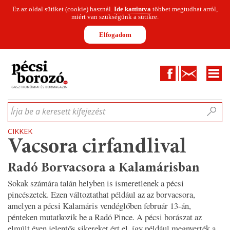
Ez az oldal sütiket (cookie) használ.
Ide kattintva
többet megtudhat arról,
miért van szükségünk a sütikre.
Elfogadom
Facebook
Kapcsolat
CIKKEK
HÍREK
INFOGRAFIKÁK
MUNKATÁRSAK
WINESOFA
LE
Írja be a keresett kifejezést
CIKKEK
Vacsora cirfandlival
Radó Borvacsora a Kalamárisban
Sokak számára talán helyben is ismeretlenek a pécsi
pincészetek. Ezen változtathat például az az borvacsora,
amelyen a pécsi Kalamáris vendéglőben február 13-án,
pénteken mutatkozik be a Radó Pince. A pécsi borászat az
elmúlt éven jelentős sikereket ért el, így például megnyerték a