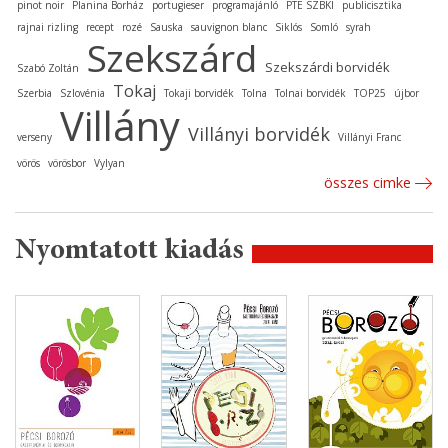
pinot noir
Planina Borház
portugieser
programajánló
PTE SZBKI
publicisztika
rajnai rizling
recept
rozé
Sauska
sauvignon blanc
Siklós
Somló
syrah
Szekszárd
Szekszárdi borvidék
Szabó Zoltán
Tokaj
Szerbia
Szlovénia
Tokaji borvidék
Tolna
Tolnai borvidék
TOP25
újbor
Villány
Villányi borvidék
verseny
Villányi Franc
vörös
vörösbor
Vylyan
összes cimke
Nyomtatott kiadás