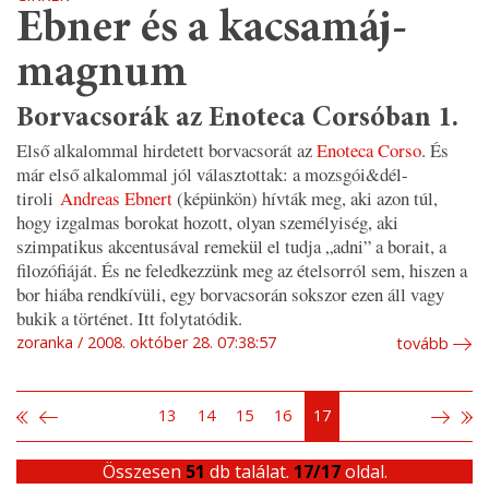
Ebner és a kacsamáj-
magnum
Borvacsorák az Enoteca Corsóban 1.
Első alkalommal hirdetett borvacsorát az
Enoteca Corso
. És
már első alkalommal jól választottak: a mozsgói&dél-
tiroli
Andreas Ebnert
(képünkön) hívták meg, aki azon túl,
hogy izgalmas borokat hozott, olyan személyiség, aki
szimpatikus akcentusával remekül el tudja „adni” a borait, a
filozófiáját. És ne feledkezzünk meg az ételsorról sem, hiszen a
bor hiába rendkívüli, egy borvacsorán sokszor ezen áll vagy
bukik a történet. Itt folytatódik.
zoranka
2008. október 28. 07:38:57
tovább
13
14
15
16
17
Összesen
51
db találat.
17/17
oldal.