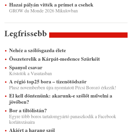
Hazai pályán vitték a prímet a csehek
GROW du Monde 2026 Mikulovban
Legfrissebb
Nehéz a szőlősgazda élete
Összeterelik a Kárpát-medence Szürkéit
Spanyol csavar
Kóstolók a Vasutasban
A régió top25 bora – tizenötödször
Plusz novemberben újra nyomtatott Pécsi Borozó érkezik!
El kell döntenünk: akarunk-e szőlőt művelni a
jövőben?
Bor a tiltólistán?
Egyre több boros tartalomgyártó panaszkodik a Facebook
korlátozásaira
Akiért a harang szól