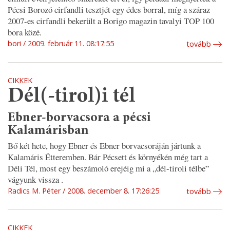
Pécsi Borozó cirfandli tesztjét egy édes borral, míg a száraz
2007-es cirfandli bekerült a Borigo magazin tavalyi TOP 100
bora közé.
bori
2009. február 11. 08:17:55
tovább
CIKKEK
Dél(-tirol)i tél
Ebner-borvacsora a pécsi
Kalamárisban
Bő két hete, hogy Ebner és Ebner borvacsoráján jártunk a
Kalamáris Étteremben. Bár Pécsett és környékén még tart a
Déli Tél, most egy beszámoló erejéig mi a „dél-tiroli télbe”
vágyunk vissza .
Radics M. Péter
2008. december 8. 17:26:25
tovább
CIKKEK