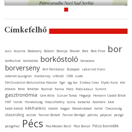
Címkefelhő
bor
aszú
Ausztria
Badacsony
Balaton
Baranya
Bikavér
Bock
Bock Pince
borkóstoló
borfesztivál
borkóstolás
borvacsora
borverseny
cabernet franc
Brill Pálinkaház
Budapest
cabernet sauvignon
chardonnay
cirfandli
CMB
cuvée
Dél-Dunántúli Borturisztikai Klaszter
Eger
egy bor
Enoteca Corso
Etyeki Kúria
étel
étterem
fehér
fehérbor
fesztivál
francia
fröccs
fröccs-kalauz
furmint
gasztronómia
Gere Attila
Günzer Tamás
Hegyalja
Heimann Családi Birtok
kadarka
HNT
horvát
Horvátország
Hosszúhetény
Isztria
Kalamáris
kávé
kékfrankos
keddi kóstoló
kóstoló
magyar
Mecseknádasd
merlot
Olaszország
olaszrizling
osztrák
Pannon Borbolt
Pannon Borrégió
pálinka
pályázat
pezsgő
Pécs
Pécsi borvidék
pezsgőház
Pécs-Mecseki Borút
Pécsi Borozó