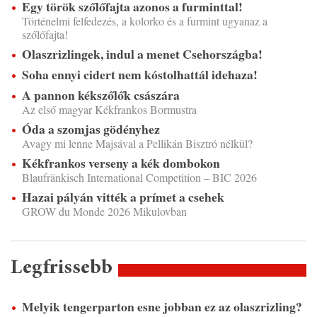
Egy török szőlőfajta azonos a furminttal!
Történelmi felfedezés, a kolorko és a furmint ugyanaz a
szőlőfajta!
Olaszrizlingek, indul a menet Csehországba!
Soha ennyi cidert nem kóstolhattál idehaza!
A pannon kékszőlők császára
Az első magyar Kékfrankos Bormustra
Óda a szomjas gödényhez
Avagy mi lenne Majsával a Pellikán Bisztró nélkül?
Kékfrankos verseny a kék dombokon
Blaufränkisch International Competition – BIC 2026
Hazai pályán vitték a prímet a csehek
GROW du Monde 2026 Mikulovban
Legfrissebb
Melyik tengerparton esne jobban ez az olaszrizling?