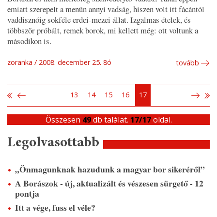
emiatt szerepelt a menün annyi vadság, hiszen volt itt fácántól
vaddisznóig sokféle erdei-mezei állat. Izgalmas ételek, és
többször próbált, remek borok, mi kellett még: ott voltunk a
másodikon is.
zoranka
2008. december 25. 8ó
tovább
13
14
15
16
17
Összesen
49
db találat.
17/17
oldal.
Legolvasottabb
„Önmagunknak hazudunk a magyar bor sikeréről”
A Borászok - új, aktualizált és vészesen sürgető - 12
pontja
Itt a vége, fuss el véle?