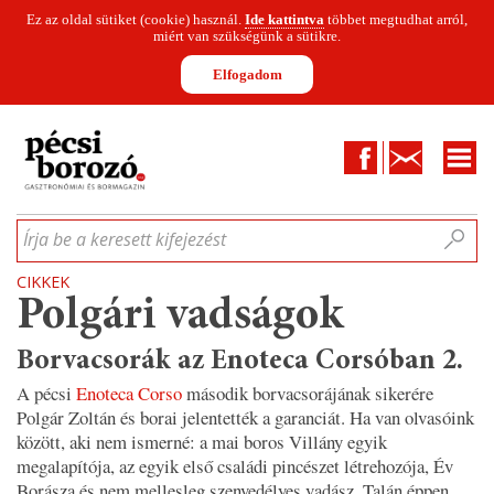
Ez az oldal sütiket (cookie) használ.
Ide kattintva
többet megtudhat arról,
miért van szükségünk a sütikre.
Elfogadom
Facebook
Kapcsolat
CIKKEK
HÍREK
INFOGRAFIKÁK
MUNKATÁRSAK
WINESOFA
LE
Írja be a keresett kifejezést
CIKKEK
Polgári vadságok
Borvacsorák az Enoteca Corsóban 2.
A pécsi
Enoteca Corso
második borvacsorájának sikerére
Polgár Zoltán és borai jelentették a garanciát. Ha van olvasóink
között, aki nem ismerné: a mai boros Villány egyik
megalapítója, az egyik első családi pincészet létrehozója, Év
Borásza és nem mellesleg szenvedélyes vadász. Talán éppen