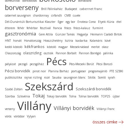
borfesztivál
borkóstolás
borvacsora
borverseny
cabernet franc
Brill Pálinkaház
Budapest
cabernet sauvignon
chardonnay
cirfandli
CMB
cuvée
Dél-Dunántúli Borturisztikai Klaszter
Eger
egy bor
Enoteca Corso
Etyeki Kúria
étel
étterem
fehér
fehérbor
fesztivál
francia
fröccs
fröccs-kalauz
furmint
gasztronómia
Gere Attila
Günzer Tamás
Hegyalja
Heimann Családi Birtok
kadarka
HNT
horvát
Horvátország
Hosszúhetény
Isztria
Kalamáris
kávé
kékfrankos
keddi kóstoló
kóstoló
magyar
Mecseknádasd
merlot
olasz
olaszrizling
Olaszország
osztrák
Pannon Borbolt
Pannon Borrégió
pálinka
Pécs
pályázat
pezsgő
pezsgőház
Pécs-Mecseki Borút
Pécsi Borozó
Pécsi borvidék
pinot noir
Planina Borház
portugieser
programajánló
PTE SZBKI
publicisztika
rajnai rizling
rozé
Sauska
sauvignon blanc
Siklós
Somló
syrah
Szekszárd
Szekszárdi borvidék
Szabó Zoltán
Tokaj
Szerbia
Szlovénia
Tokaji borvidék
Tolna
Tolnai borvidék
TOP25
újbor
Villány
Villányi borvidék
verseny
Villányi Franc
vörös
vörösbor
Vylyan
összes cimke