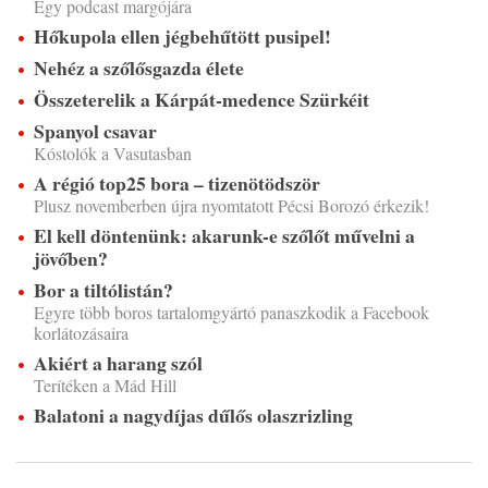
Egy podcast margójára
Hőkupola ellen jégbehűtött pusipel!
Nehéz a szőlősgazda élete
Összeterelik a Kárpát-medence Szürkéit
Spanyol csavar
Kóstolók a Vasutasban
A régió top25 bora – tizenötödször
Plusz novemberben újra nyomtatott Pécsi Borozó érkezik!
El kell döntenünk: akarunk-e szőlőt művelni a
jövőben?
Bor a tiltólistán?
Egyre több boros tartalomgyártó panaszkodik a Facebook
korlátozásaira
Akiért a harang szól
Terítéken a Mád Hill
Balatoni a nagydíjas dűlős olaszrizling