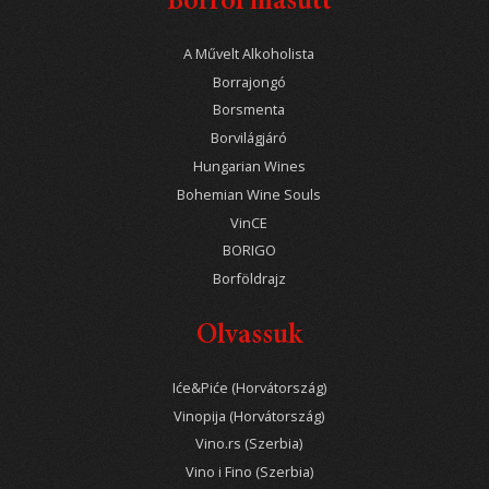
Borról másutt
A Művelt Alkoholista
Borrajongó
Borsmenta
Borvilágjáró
Hungarian Wines
Bohemian Wine Souls
VinCE
BORIGO
Borföldrajz
Olvassuk
Iće&Piće (Horvátország)
Vinopija (Horvátország)
Vino.rs (Szerbia)
Vino i Fino (Szerbia)