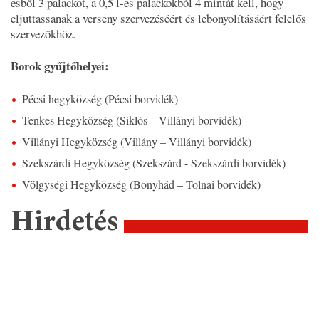
esből 3 palackot, a 0,5 l-es palackokból 4 mintát kell, hogy
eljuttassanak a verseny szervezéséért és lebonyolításáért felelős
szervezőkhöz.
Borok gyűjtőhelyei:
Pécsi hegyközség (Pécsi borvidék)
Tenkes Hegyközség (Siklós – Villányi borvidék)
Villányi Hegyközség (Villány – Villányi borvidék)
Szekszárdi Hegyközség (Szekszárd - Szekszárdi borvidék)
Völgységi Hegyközség (Bonyhád – Tolnai borvidék)
Hirdetés