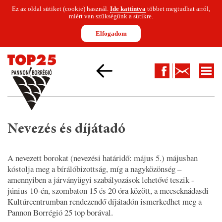
Ez az oldal sütiket (cookie) használ.
Ide kattintva
többet megtudhat arról,
miért van szükségünk a sütikre.
Elfogadom
Facebook
Kapcsolat
TOP 25
KÖZÖNSÉGKÓSTOLÓK
DÍJAZOTTAK
VERSENY
KAP
Nevezés és díjátadó
A nevezett borokat (nevezési határidő: május 5.) májusban
kóstolja meg a bírálóbizottság, míg a nagyközönség –
amennyiben a járványügyi szabályozások lehetővé teszik -
június 10-én, szombaton 15 és 20 óra között, a mecseknádasdi
Kultúrcentrumban rendezendő díjátadón ismerkedhet meg a
Pannon Borrégió 25 top borával.