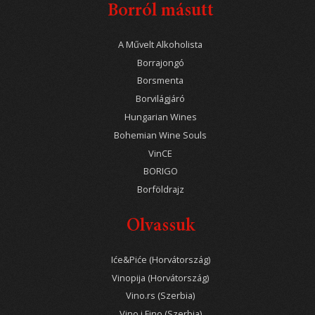
Borról másutt
A Művelt Alkoholista
Borrajongó
Borsmenta
Borvilágjáró
Hungarian Wines
Bohemian Wine Souls
VinCE
BORIGO
Borföldrajz
Olvassuk
Iće&Piće (Horvátország)
Vinopija (Horvátország)
Vino.rs (Szerbia)
Vino i Fino (Szerbia)