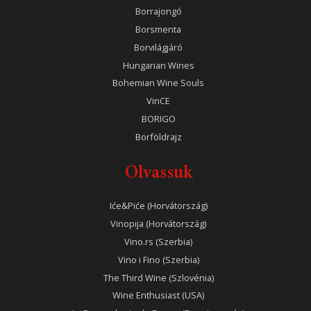
Borrajongó
Borsmenta
Borvilágjáró
Hungarian Wines
Bohemian Wine Souls
VinCE
BORIGO
Borföldrajz
Olvassuk
Iće&Piće (Horvátország)
Vinopija (Horvátország)
Vino.rs (Szerbia)
Vino i Fino (Szerbia)
The Third Wine (Szlovénia)
Wine Enthusiast (USA)